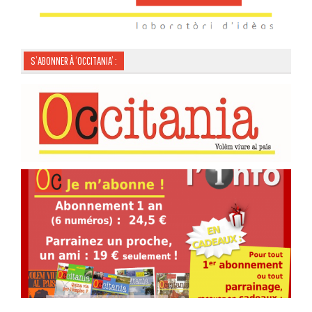
S’ABONNER À ‘OCCITANIA’ :