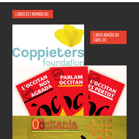
L’ADEO EST MEMBRE DU :
L’ADEO ADHÈRE AU
LABEL OC :
P
A
AC