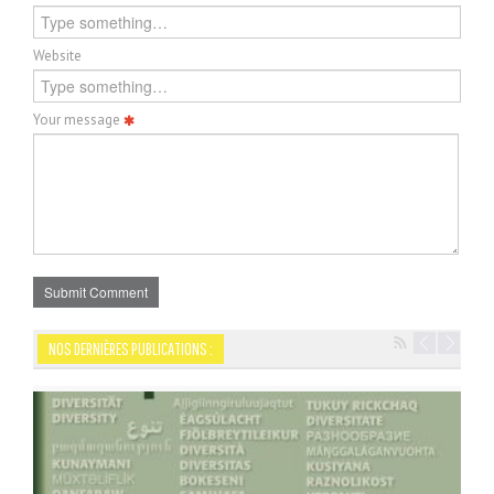
Website
Your message
Submit Comment
NOS DERNIÈRES PUBLICATIONS :
Navigation