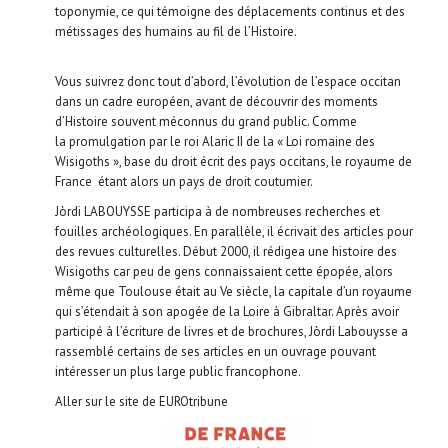
toponymie, ce qui témoigne des déplacements continus et des
métissages des humains au fil de l’Histoire.
Vous suivrez donc tout d’abord, l’évolution de l’espace occitan
dans un cadre européen, avant de découvrir des moments
d’Histoire souvent méconnus du grand public. Comme
la promulgation par le roi Alaric II de la « Loi romaine des
Wisigoths », base du droit écrit des pays occitans, le royaume de
France étant alors un pays de droit coutumier.
Jòrdi LABOUYSSE participa à de nombreuses recherches et
fouilles archéologiques. En parallèle, il écrivait des articles pour
des revues culturelles. Début 2000, il rédigea une histoire des
Wisigoths car peu de gens connaissaient cette épopée, alors
même que Toulouse était au Ve siècle, la capitale d’un royaume
qui s’étendait à son apogée de la Loire à Gibraltar. Après avoir
participé à l’écriture de livres et de brochures, Jòrdi Labouysse a
rassemblé certains de ses articles en un ouvrage pouvant
intéresser un plus large public francophone.
Aller sur le site de EUROtribune