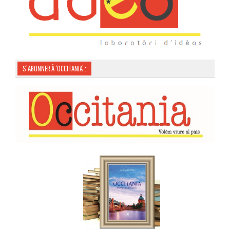
S’ABONNER À ‘OCCITANIA’ :