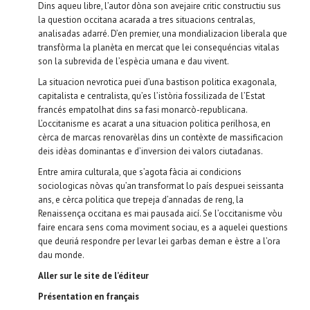
Dins aqueu libre, l’autor dòna son avejaire critic constructiu sus
la question occitana acarada a tres situacions centralas,
analisadas adarré. D’en premier, una mondializacion liberala que
transfòrma la planèta en mercat que lei consequéncias vitalas
son la subrevida de l’espècia umana e dau vivent.
La situacion nevrotica puei d’una bastison politica exagonala,
capitalista e centralista, qu’es l’istòria fossilizada de l’Estat
francés empatolhat dins sa fasi monarcò-republicana.
L’occitanisme es acarat a una situacion politica perilhosa, en
cèrca de marcas renovarèlas dins un contèxte de massificacion
deis idèas dominantas e d’inversion dei valors ciutadanas.
Entre amira culturala, que s’agota fàcia ai condicions
sociologicas nòvas qu’an transformat lo país despuei seissanta
ans, e cèrca politica que trepeja d’annadas de reng, la
Renaissença occitana es mai pausada aicí. Se l’occitanisme vòu
faire encara sens coma moviment sociau, es a aquelei questions
que deuriá respondre per levar lei garbas deman e èstre a l’ora
dau monde.
Aller sur le site de l’éditeur
Présentation en français