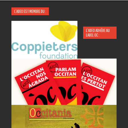
L’ADEO EST MEMBRE DU :
L’ADEO ADHÈRE AU
LABEL OC :
P
A
AC