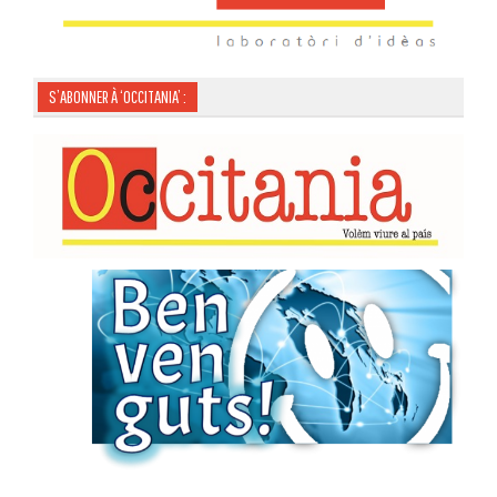
S’ABONNER À ‘OCCITANIA’ :