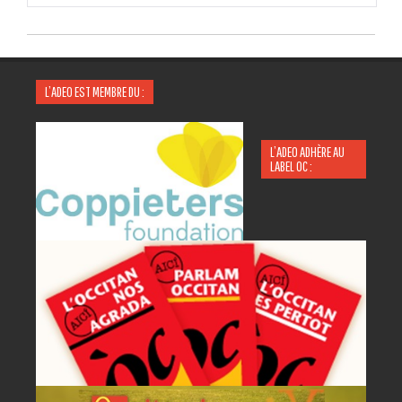
L’ADEO EST MEMBRE DU :
L’ADEO ADHÈRE AU
LABEL OC :
P
A
AC