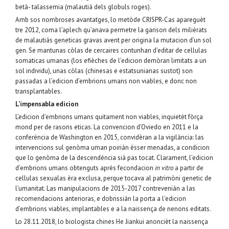
betà- talassemia (malautiá dels globuls roges).
Amb sos nombroses avantatges, lo metòde CRISPR-Cas apareguèt
tre 2012, coma l’aplech qu’anava permetre la garison dels milièrats
de malautiás geneticas gravas avent per origina la mutacion d’un sol
gen. Se mantunas còlas de cercaires contunhan d’editar de cellulas
somaticas umanas (los efièches de l’edicion demòran limitats a un
sol individu), unas còlas (chinesas e estatsunianas sustot) son
passadas a l’edicion d’embrions umans non viables, e donc non
transplantables.
L’impensabla edicion
L’edicion d’embrions umans quitament non viables, inquietèt fòrça
mond per de rasons eticas. La convencion d’Oviedo en 2011 e la
conferéncia de Washington en 2015, convidèran a la vigilància: las
intervencions sul genòma uman poirián èsser menadas, a condicion
que lo genòma de la descendéncia siá pas tocat. Clarament, l’edicion
d’embrions umans obtenguts après fecondacion
in vitro
a partir de
cellulas sexualas èra exclusa, perque tocava al patrimòni genetic de
l’umanitat. Las manipulacions de 2015-2017 contrevenián a las
recomendacions anterioras, e dobrissián la porta a l’edicion
d’embrions viables, implantables e a la naissença de nenons editats.
Lo 28.11.2018, lo biologista chines He Jiankui anoncièt la naissença