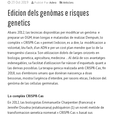
23 Oct 2019
Publié
Par
Adeo
Articles
Edicion dels genòmas e risques
genetics
Abans 2012, las tecnicas disponiblas per modificar un genòma e
preparar un OGM, èran longas e malaisidas de realizar. Dempuèi, lo
complèx « CRISPR-Cas » permet l’edicion, es a dire, la modificacion a
volontat, lèu fach, d’un ADN e per un cost plan mendre que lo de la
transgenèsi classica. Son utilizacion dobrís de larges orizonts en
biologia, genetica, agricultura, medecina …Al delà de sos avantatges
indenegables, sa facilitat d’utilizacion far nàisser d’inquietuds quant a
las derivas possiblas. La terapia genica realizada amb CRISPR-Cas, fin
2018, sus d’embrions umans que donèran naissença a doas
bessonas, mostra l’urgéncia d’interdire, per rasons eticas, l’edicion del
genòma de las cellulas germinalas.
Lo complèx CRISPR-Cas
En 2012, las biologistas Emmanuelle Charpentier (francesa) e
Jennifer Doudna (estatsuniana) publiquèron (1) un novèl metòde de
transformacion genetica nomenat « CRISPR-Cas », basat sus