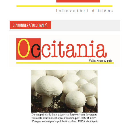
S’ABONNER À ‘OCCITANIA’ :