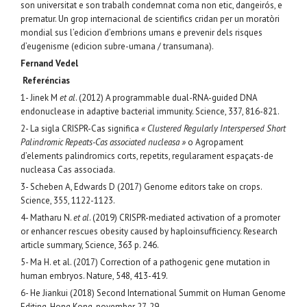
son universitat e son trabalh condemnat coma non etic, dangeirós, e
prematur. Un grop internacional de scientifics cridan per un moratòri
mondial sus l’edicion d’embrions umans e prevenir dels risques
d’eugenisme (edicion subre-umana / transumana).
Fernand Vedel
Referéncias
1- Jinek M
et al
. (2012) A programmable dual-RNA-guided DNA
endonuclease in adaptive bacterial immunity. Science, 337, 816-821.
2- La sigla CRISPR-Cas significa
« Clustered Regularly Interspersed Short
Palindromic Repeats-Cas associated nucleasa »
o Agropament
d’elements palindromics corts, repetits, regularament espaçats-de
nucleasa Cas associada.
3- Scheben A, Edwards D (2017) Genome editors take on crops.
Science, 355, 1122-1123.
4- Matharu N.
et al
. (2019) CRISPR-mediated activation of a promoter
or enhancer rescues obesity caused by haploinsufficiency. Research
article summary, Science, 363 p. 246.
5- Ma H. et al. (2017) Correction of a pathogenic gene mutation in
human embryos. Nature, 548, 413-419.
6- He Jiankui (2018) Second International Summit on Human Genome
Editing, Hong Kong, november 27-29.