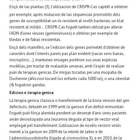
Ençò de las plantas (3), l’utilizacion de CRISPR-Cas capitèt a obténer
per exemple, après mutacion de las séquencias promotritz dels
genes de susceptibilitat: un ris resistent al rovilh bacterian, un blat
resistent al mildió… CRISPR-Cas foguèt tanben utilizat per alterar
l’ADN d’unes viruses (geminiviruses) e obténer per exemple de
bledas e de fabas resistentas.
Ençò dels mamifèrs, se l’edicion dels genes permetèt d’obténer de
caractèrs dont l’interès pareis pas plan evident (vacas sens banas,
micropòrcs…), mantunes ensages portèron sus unas espècias
modèlas, per tractar de malautiás umanas, amb l’espèr de realizar
puèi de terapias genicas. De mirgas tocadas per una miopatia de
Duchenne (afeccion tocant los enfants cada 5000 un), o una obesitat
(4) foguèron garidas.
Edicion e terapia genica
La terapia genica classica o transferiment de la bona version del gen
defectuós, debutèt en 1999 amb la garison d’un deficit immunitari.
Foguèt puèi fòrça alentida pendent un desenat d’ans: unes pacients
avián desvolopada una leucemia deguda al tipe de vector viral
emplegat pel transferiment. L’utilizacion de novèls vectors virals
menèt a la garison en 2009 de la retiniti de Leber e de
l’adrenoleucodistrofia (ligada al cromosòma X), e en 2010, de la