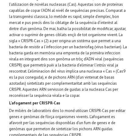
l’utilizacion de novèlas nucleasas (Cas). Aquestas son de proteïnas
capablas de copar l’ADN al nivèl de sequéncias precisas. Comparat a
la transgenèsi classica, lo metòde es rapid, simple d’emplec, bon
mercat e pus precís dins lo ciblatge de la sequéncia d’interèst al
dintre d’un genòma. De mai, balha la possibilitat de modificar, ajustar,
activar o suprimir de genes ciblats ençò de tot organisme vivent. La
sigla « CRISPR-Cas » (2) a per origina un sistèma que permet a una
bacteria de resistir a l’infeccion per un bacteriofag (virus bacterian). La
bacteria garda en memòria una emprenta de la primièra infeccion
virala en integrant dins son genòma un tròç d’ADN viral (sequéncias
CRISPR) que permetrà puèi a la bacteria d’eliminar l’intrús viral ja
rescontrat. L’eliminacion del virus implica una nucleasa « Cas » (Cas9
es la pus coneguda), e de pichons ARN (d’un vintenat de basas
azotadas) sintetizats per complementaritat amb las sequéncias
CRISPR. Aquestes ARN servisson de guidas a la nucleasa Cas per
reconéisser la sequéncia virala e la copar.
L’afogament per CRISPR-Cas
De milièrs de laboratòris dins lo mond utilizan CRISPR-Cas per editar
genes e genòmas de fòrça organismes vivents. L’afogament es
afavorit per las sequéncias disponiblas d’un fum de genes e de
genòmas que permeton de sintetizar los pichons ARN guidas
complementaris de las sequéncias CRISPR.