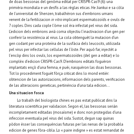
de doas bessonas del genòma editat per CRISPR-Cas9 (6): una
primièra mondiala e un desfís a las règlas eticas. He Jiankui e sa còla
de l’universitat de Shenzen, trabalhèron sus d’embrions umans
venent de la fertilizacion
in vitro
implicant espermatozoïds e ovuls de
7 coples. Dins cada cople l’òme sol èra infectat pel virus del sida.
L’edicion dels embrions aviá coma objectiu l’inactivacion d’un gen per
conferir la resisténcia al virus. La cola obtenguèt la mutacion d’un
gen codant per una proteïna de la susfàcia dels leucocits, utilizada
pel virus per infectar las cellulas de l’òste. Per aquò far, injectèt a
l’encòp dins los ovuls, los espermatozoïdes (del gen a editar) e lo
complèx d’edicion CRISPR-Cas9. D’embrions editats foguèron
implantats ençò d’una femna, e puèi, nasquèron las doas bessonas.
Tot lo procediment foguèt fòrça criticat dins lo mond entièr:
obtencion de las autorizacions, informacion dels parents, verificacion
de las alteracions geneticas, pertinéncia d’una tala edicion…
Una situacion fosca
Lo trabalh del biologista chines es pas estat publicat dins la
literatura scientifica per validacion. Segon el, las bessonas serián
incompletament editadas (mosaïsme) e donc non protegidas d’una
infeccion eventuala pel virus del sida. Sustot, degun sap quinas
pòdon èsser las consequéncias futuras per las nenas de la probabla
edicion de genes fòra-cibla. Lo « paire indigne » es estat remandat de