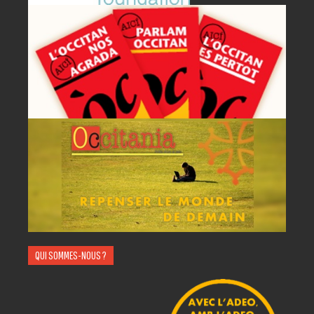
A
AC
QUI SOMMES-NOUS ?