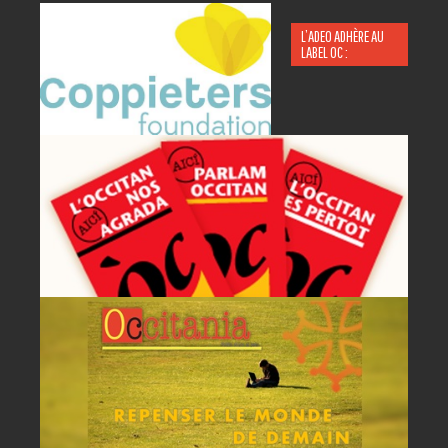
L’ADEO ADHÈRE AU
LABEL OC :
P
A
AC