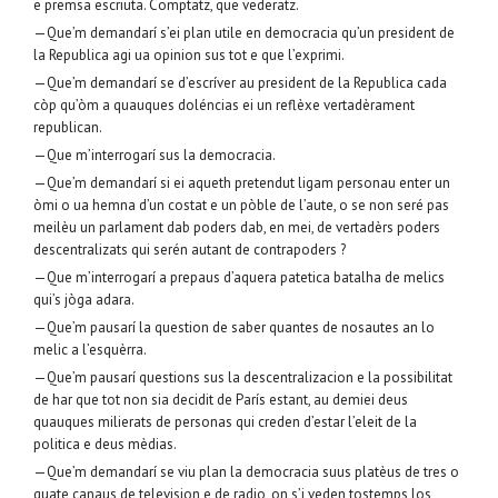
e premsa escriuta. Comptatz, que vederatz.
—Que’m demandarí s’ei plan utile en democracia qu’un president de
la Republica agi ua opinion sus tot e que l’exprimi.
—Que’m demandarí se d’escríver au president de la Republica cada
còp qu’òm a quauques doléncias ei un reflèxe vertadèrament
republican.
—Que m’interrogarí sus la democracia.
—Que’m demandarí si ei aqueth pretendut ligam personau enter un
òmi o ua hemna d’un costat e un pòble de l’aute, o se non seré pas
meilèu un parlament dab poders dab, en mei, de vertadèrs poders
descentralizats qui serén autant de contrapoders ?
—Que m’interrogarí a prepaus d’aquera patetica batalha de melics
qui’s jòga adara.
—Que’m pausarí la question de saber quantes de nosautes an lo
melic a l’esquèrra.
—Que’m pausarí questions sus la descentralizacion e la possibilitat
de har que tot non sia decidit de París estant, au demiei deus
quauques milierats de personas qui creden d’estar l’eleit de la
politica e deus mèdias.
—Que’m demandarí se viu plan la democracia suus platèus de tres o
quate canaus de television e de radio, on s’i veden tostemps los