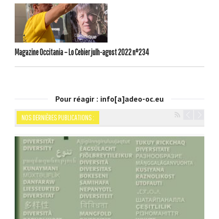
Magazine Occitania – Lo Cebier julh-agost 2022 n°234
Pour réagir : info[a]adeo-oc.eu
NOS DERNIÈRES PUBLICATIONS :
Navigation