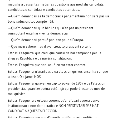
medishs a pausar las medishas questions aus medishs candidats,
candidatas, o candidats e candidatas potenciaus.
—Que’m demandarí se la democracia parlamentària non seré pas ua
bona solucion, tot compte hèit.
—Que’m demandarí quin hèn los qui n’an pas un president
omnipotent entà har víver la democracia.
—Que’m demandarí perqué parli tan pauc d’Euròpa.
—Que me’n saberé mau d’aver creat lo president sortent.
Estossi l’esquèrra, que credi que causirí de har campanha per ua
sheisau Republica e ua navèra constitucion.
Estossi l’esquèrra que harí aquò en tot estar coerent.
Estossi l’esquèrra, n’anarí pas a ua eleccion qui vos ensenha sonque
a díser JO e jamei NOS.
Estossi l’esquèrra, qu’averí en cap lo sovier de 1969 e de l’eleccion
presidenciau quan l’esquèrra estó…çò qui poderé estar au mes de
mai qui vien.
Estossi l’esquèrra e estossi coerent qu’arrefusarí aquera deriva
institucionau e non democratica e NON PRESENTARÍ PAS NAT
CANDIDAT A AQUESTA ELECCION.
Estossi l’esquèrra que harí d’aqueth arrefús un acte politic, un