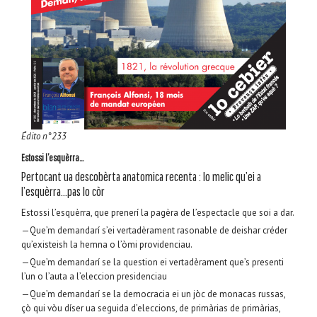
Édito n°233
Estossi l’esquèrra…
Pertocant ua descobèrta anatomica recenta : lo melic qu’ei a
l’esquèrra…pas lo còr
Estossi l’esquèrra, que prenerí la pagèra de l’espectacle que soi a dar.
—Que’m demandarí s’ei vertadèrament rasonable de deishar créder
qu’existeish la hemna o l’òmi providenciau.
—Que’m demandarí se la question ei vertadèrament que’s presenti
l’un o l’auta a l’eleccion presidenciau
—Que’m demandarí se la democracia ei un jòc de monacas russas,
çò qui vòu díser ua seguida d’eleccions, de primàrias de primàrias,