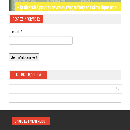
« La diversité pour survivre au réchauffement climatique et au
refroidissement culturel » — David Grosclaude
Par les rues et les chemins de SIGNES-SIGNA – Gérard Tautil
Occitània Moments d’Histoire de Jordi LABOUYSSE
RESTEZ INFORMÉ-E :
E-mail
*
RECHERCHER / CERCAR :
L’ADEO EST MEMBRE DU :