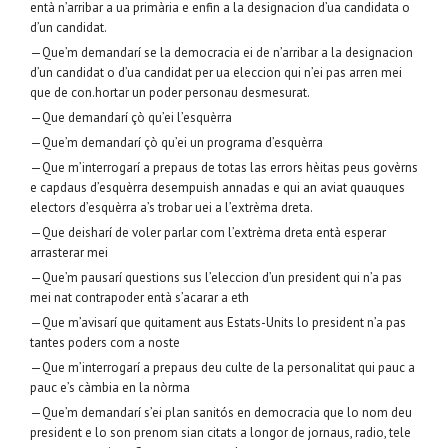
entà n’arribar a ua primària e enfin a la designacion d’ua candidata o
d’un candidat.
—Que’m demandarí se la democracia ei de n’arribar a la designacion
d’un candidat o d’ua candidat per ua eleccion qui n’ei pas arren mei
que de con.hortar un poder personau desmesurat.
—Que demandarí çò qu’ei l’esquèrra
—Que’m demandarí çò qu’ei un programa d’esquèrra
—Que m’interrogarí a prepaus de totas las errors hèitas peus govèrns
e capdaus d’esquèrra desempuish annadas e qui an aviat quauques
electors d’esquèrra a’s trobar uei a l’extrèma dreta.
—Que deisharí de voler parlar com l’extrèma dreta entà esperar
arrasterar mei
—Que’m pausarí questions sus l’eleccion d’un president qui n’a pas
mei nat contrapoder entà s’acarar a eth
—Que m’avisarí que quitament aus Estats-Units lo president n’a pas
tantes poders com a noste
—Que m’interrogarí a prepaus deu culte de la personalitat qui pauc a
pauc e’s càmbia en la nòrma
—Que’m demandarí s’ei plan sanitós en democracia que lo nom deu
president e lo son prenom sian citats a longor de jornaus, radio, tele