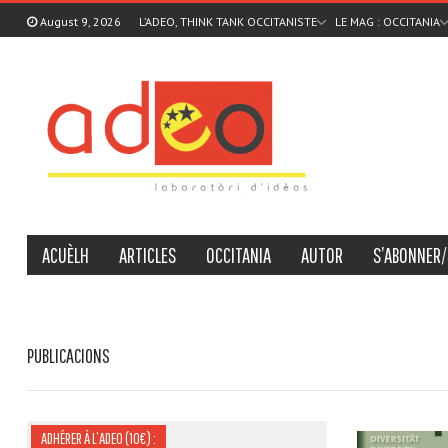
August 9, 2026
L’ADEO, THINK TANK OCCITANISTE
LE MAG : OCCITANIA
ACUÈLH
ARTICLES
OCCITANIA
AUTOR
S’ABONNER/
PUBLICACIONS
ADHÉRER À L’ADEO (10€) :