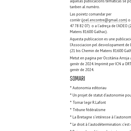
aquelas publicacions tematicas se p
tanben al numèro.
Las poiretz comandar per
corrièr (
joel.encontre@gmail.com
) o
47 78 82 07) o a l’adreça de l’ADEO 
Matens 81600 Galhac).
Aquesta publicacion es une publicac
l’Associacion pel desvolopament de l
(21 bis Chemin de Matens 81600 Galh
Metut en pagina per Occitània Arroja
genèr de 2024. Imprimit per ICN a O
genèr de 2024.
SOMARI
° Autonomia editoriau
° Un projet de statut d’autonomie pou
° Tornar legir R.Lafont
° Tribune fédéralisme
° La Bretagne s’intéresse à l’autonom
° Le droit à l’autodétermination: c’es