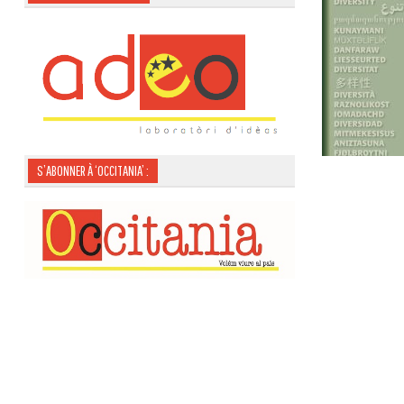
S’ABONNER À ‘OCCITANIA’ :