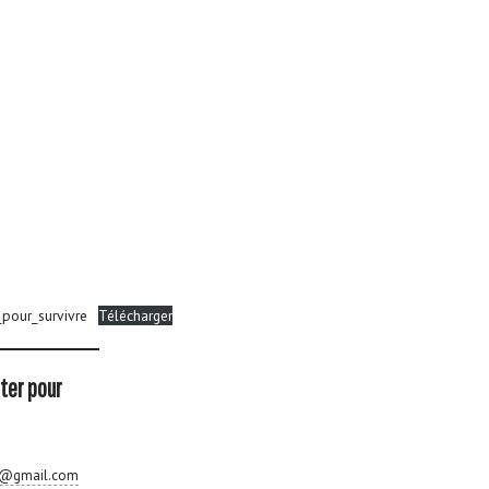
_pour_survivre
Télécharger
lter pour
re@gmail.com