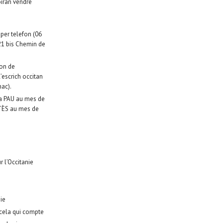
oiràn vendre
 per telefon (06
(21 bis Chemin de
ion de
’escrich occitan
ac).
 a PAU au mes de
RTÈS au mes de
r l’Occitanie
ie
t cela qui compte