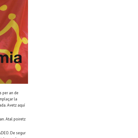
s per an de
mplaçar la
nada. Avetz aquí
an. Atal poiretz
’ADEO. De segur