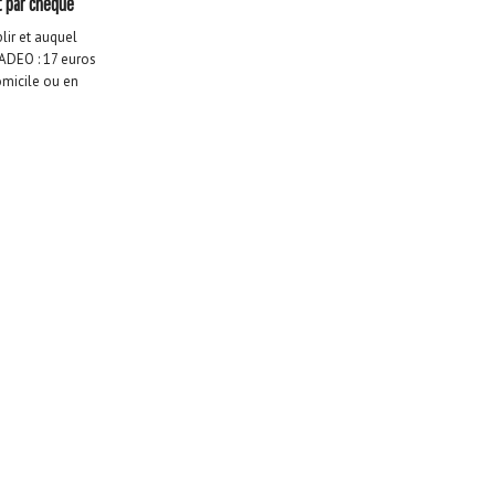
 par chèque
ir et auquel
’ADEO : 17 euros
domicile ou en