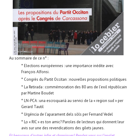
Au sommaire de ce n° :
° Elections européennes : une importance inédite avec
François Alfonsi.
° Congrès du Partit Occitan : nouvelles propositions politiques
° La Retirada : commémoration des 80 ans de l’exil républicain
par Martine Boudet
° LN-PCA : una escroquariá au servici de la « region sud » per
Gerard Tautil
° Urgéncia de l’aparament dels sòls per Fernand Vedel
° Lo « RIC » es ton amic? Paroles de lecteurs qui donnent leur
avis sur une des revendications des gilets jaunes.
Et beaucoup d’autres infos et chroniques! Rendez vous sur l’onglet