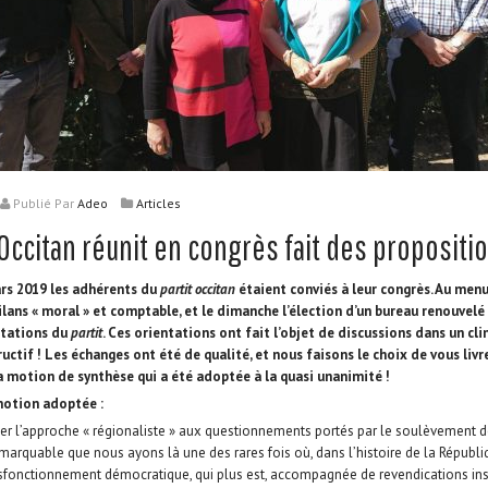
Publié
Par
Adeo
Articles
 Occitan réunit en congrès fait des propositi
ars 2019 les adhérents du
partit occitan
étaient conviés à leur congrès. Au menu
ilans « moral » et comptable, et le dimanche l’élection d’un bureau renouvel
ntations du
partit
. Ces orientations ont fait l’objet de discussions dans un cl
uctif ! Les échanges ont été de qualité, et nous faisons le choix de vous livre
 motion de synthèse qui a été adoptée à la quasi unanimité !
motion adoptée :
r l’approche « régionaliste » aux questionnements portés par le soulèvement d
emarquable que nous ayons là une des rares fois où, dans l’histoire de la Républi
sfonctionnement démocratique, qui plus est, accompagnée de revendications inst