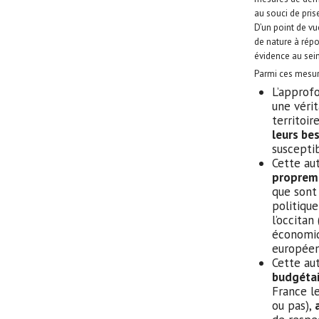
au souci de prise
D’un point de vu
de nature à rép
évidence au sei
Parmi ces mesur
L’approfo
une véri
territoire
leurs be
susceptib
Cette au
propreme
que sont 
politique
l’occita
économi
européen
Cette au
budgétai
France le
ou pas),