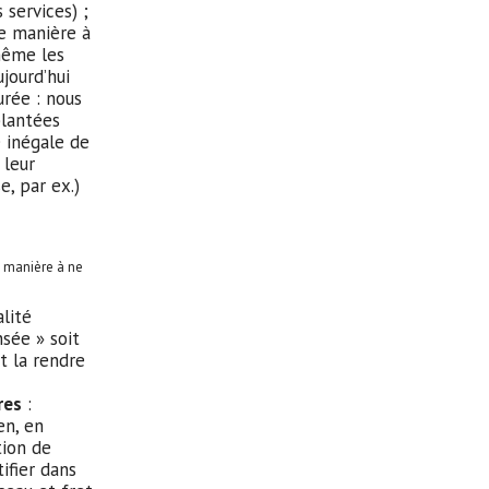
 services) ;
e manière à
même les
jourd’hui
urée : nous
lantées
 inégale de
 leur
se, par ex.)
 manière à ne
lité
sée » soit
t la rendre
ires
:
en, en
tion de
ifier dans