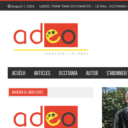
August 7, 2026
L’ADEO, THINK TANK OCCITANISTE
LE MAG : OCCITANIA
ACUÈLH
ARTICLES
OCCITANIA
AUTOR
S’ABONNER/
ADHÉRER À L’ADEO (10€) :