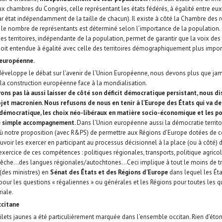
x chambres du Congrès, celle représentant les états fédérés, à égalité entre eu
r état indépendamment de la taille de chacun). Il existe à côté la Chambre des 
 le nombre de représentants est déterminé selon l’importance de la population.
es territoires, indépendante de la population, permet de garantir que la voix des t
oit entendue à égalité avec celle des territoires démographiquement plus impor
européenne.
 développe le débat sur l’avenir de l’Union Européenne, nous devons plus que ja
la construction européenne face à la mondialisation.
ns pas là aussi laisser de côté son déficit démocratique persistant, nous d
jet macronien. Nous refusons de nous en tenir à l’Europe des États qui va de 
émocratique, les choix néo-libéraux en matière socio-économique et les po
de simple accompagnement.
Dans l’Union européenne aussi la démocratie territo
où notre proposition (avec R&PS) de permettre aux Régions d’Europe dotées de
voir les exercer en participant au processus décisionnel à la place (ou à côté) d
xercice de ces compétences : politiques régionales, transports, politique agri
 pêche…des langues régionales/autochtones…Ceci implique à tout le moins de 
 (des ministres) en
Sénat des États et des Régions d’Europe
dans lequel les Ét
pour les questions « régaliennes » ou générales et les Régions pour toutes les q
riale.
ccitane
ilets jaunes a été particulièrement marquée dans l’ensemble occitan. Rien d’éton