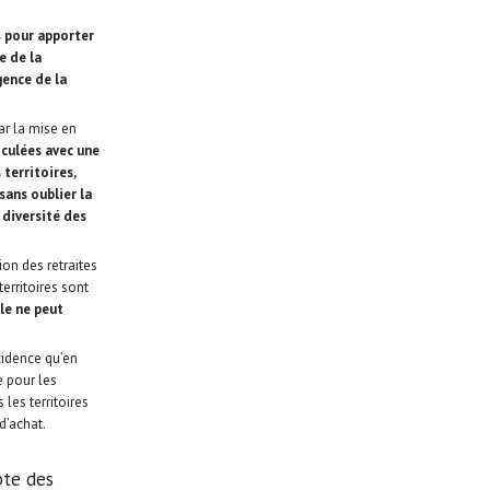
s pour apporter
e de la
gence de la
ar la mise en
iculées avec une
 territoires,
 sans oublier la
diversité des
ion des retraites
erritoires sont
lle ne peut
ncidence qu’en
e pour les
 les territoires
d’achat.
te des