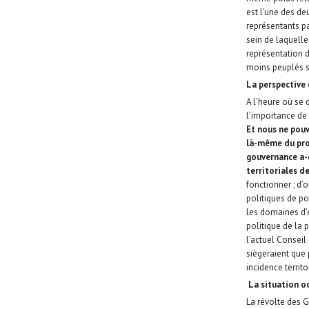
est l’une des deu
représentants pa
sein de laquelle
représentation d
moins peuplés s
La perspective 
A l’heure où se
l’importance de 
Et nous ne pouvo
là-même du pro
gouvernance a-d
territoriales 
fonctionner ; d’
politiques de pou
les domaines d’e
politique de la
l’actuel Conseil
siègeraient que 
incidence territo
La situation o
La révolte des G