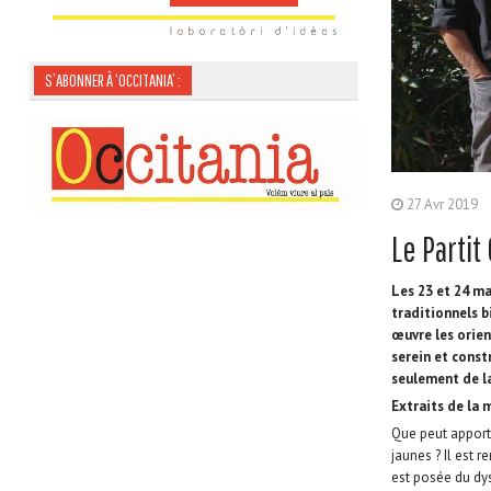
S’ABONNER À ‘OCCITANIA’ :
27 Avr 2019
Le Partit
Les 23 et 24 m
traditionnels b
œuvre les orie
serein et constr
seulement de la
Extraits de la 
Que peut apporte
jaunes ? Il est r
est posée du dy