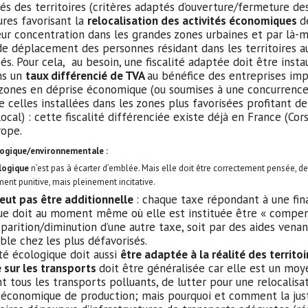
ités des territoires (critères adaptés d’ouverture/fermeture des
res favorisant la
relocalisation des activités économiques
d
eur concentration dans les grandes zones urbaines et par là-
e déplacement des personnes résidant dans les territoires au
sés. Pour cela, au besoin, une fiscalité adaptée doit être insta
ns un
taux différencié de TVA
au bénéfice des entreprises imp
zones en déprise économique (ou soumises à une concurrence
e celles installées dans les zones plus favorisées profitant de
cal) : cette fiscalité différenciée existe déjà en France (Cor
rope.
logique/environnementale :
cologique
n’est pas à écarter d’emblée. Mais elle doit être correctement pensée, de
ment punitive, mais pleinement incitative.
eut pas être additionnelle
: chaque taxe répondant à une fina
ue doit au moment même où elle est instituée être « compen
sparition/diminution d’une autre taxe, soit par des aides venan
le chez les plus défavorisés.
ité écologique doit aussi
être adaptée à la réalité des territo
e sur les transports
doit être généralisée car elle est un moy
nt tous les transports polluants, de lutter pour une relocalisa
é économique de production; mais pourquoi et comment la just