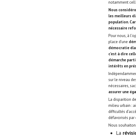
notamment celle 
Nous considéro
les meilleurs e
population. Car 
nécessaire ref
Pour nous, à l’
place d’une
dém
démocratie éla
c’est à dire ce
démarche partic
intérêts en pre
Indépendamment 
sur le niveau de
nécessaires, sa
assurer une égal
La disparition d
milieu urbain : 
difficultés d’ac
défavorisés par
Nous souhaitons
La
révis