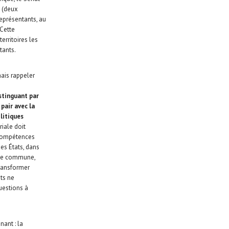
x (deux
représentants, au
 Cette
erritoires les
tants.
mais rappeler
istinguant par
pair avec la
litiques
riale doit
 compétences
es États, dans
cole commune,
transformer
ats ne
uestions à
nant : la