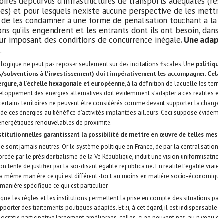
toires dépourvus d’infrastructures de transports adéquates (re
res) et pour lesquels n’existe aucune perspective de les mett
 de les condamner à une forme de pénalisation touchant à la 
ns qu’ils engendrent et les entrants dont ils ont besoin, dan
eur imposant des conditions de concurrence inégale
. Une ada
e
.
cologique ne peut pas reposer seulement sur des incitations fiscales. Une
politiq
s/subventions à l’investissement) doit impérativement les accompagner. Ce
rgure, à l’échelle hexagonale et européenne
, à la définition de laquelle les ter
veloppement des énergies alternatives doit évidemment s’adapter à ces réalités e
ertains territoires ne peuvent être considérés comme devant supporter la charg
e ces énergies au bénéfice d’activités implantées ailleurs. Ceci suppose évid
́nergétiques renouvelables de proximité.
titutionnelles garantissant la possibilité de mettre en œuvre de telles mes
ne sont jamais neutres. Or le système politique en France, de par la centralisation
forcée par le présidentialisme de la Ve République, induit une vision uniformisat
n tente de justifier par la soi-disant égalité républicaine. En réalité l’égalité vr
 la même manière ce qui est différent -tout au moins en matière socio-économiq
anière spécifique ce qui est particulier.
que les règles et les institutions permettent la prise en compte des situations par
apporter des traitements politiques adaptés. Et si, à cet égard, il est indispensabl
cratie participative largement améliorées, celles-ci ne peuvent pas, au niveau c