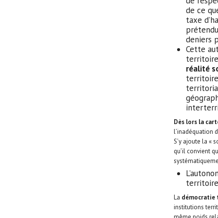
de respec
de ce qu
taxe d’h
prétendu
deniers p
Cette au
territoi
réalité
territoir
territori
géograph
interterr
Dès lors la car
l’inadéquation d
S’y ajoute la « s
qu’il convient q
systématiquemen
L’autonom
territoir
La
démocratie 
institutions terr
même poids rela