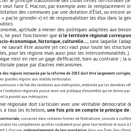
ter le principe d’autonomie des collectivités territoriales (le
e veut faire E. Macron, par exemple avec le remplacement int
abitation des communes par une dotation d’État, ou encore a
 « pacte girondin ») et de responsabiliser les élus dans la ge
ublics.
tonomie, aptitude à mener des politiques adaptées aux besoi
res, ne peut fonctionner que
si le territoire régional correspon
 socio-économique, historique, culturelle…
, sans laquelle l’ada
e ne saurait être assurée (et ceci vaut pour toute les structur
ales, pour les régions mais aussi pour les intercommunalités..). 
ique n’est en rien un gage d’efficacité, bien au contraire ; la so
itoriale passe par d’autres mécanismes.
te des régions instaurée par la réforme de 2015 doit être largement corrigée
es grandes régions aux réalités territoriales.
oumission » de fait des territoires aux métropoles, entérinée par les dernières re
ue l’institution régionale puisse avoir une politique d’ensemble qui ne donne pas
t la priorité aux métropoles.
ie régionale doit s’articuler avec une véritable démocratie d
es à tous les échelons,
une fois pris en compte le principe de s
territoriale
, consacrée dans certaines formes de fédéralisme, consiste à confér
itoriales les compétences qu’elles souhaitent pour gérer leur territoire et aussi à
tif à chacune,
indépendamment de leur population
. Ainsi aux États Unis d’Amé