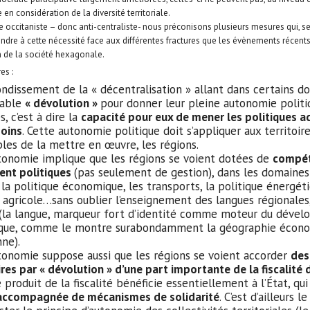
 en considération de la diversité territoriale.
e occitaniste – donc anti-centraliste- nous préconisons plusieurs mesures qui, s
ondre à cette nécessité face aux différentes fractures que les évènements récen
n de la société hexagonale.
es :
ndissement de la « décentralisation » allant dans certains do
table
« dévolution »
pour donner leur pleine autonomie politi
s, c’est à dire la
capacité pour eux de mener les politiques ad
soins
. Cette autonomie politique doit s’appliquer aux territoir
les de la mettre en œuvre, les régions.
tonomie implique que les régions se voient dotées de
compé
nt politiques
(pas seulement de gestion), dans les domaines
la politique économique, les transports, la politique énergéti
 agricole…sans oublier l’enseignement des langues régionales
n (la langue, marqueur fort d’identité comme moteur du dév
que, comme le montre surabondamment la géographie écon
ne).
tonomie suppose aussi que les régions se voient accorder
des
res par « dévolution » d’une part importante de la fiscalité 
 produit de la fiscalité bénéficie essentiellement à l’État, qu
accompagnée de mécanismes de solidarité
. C’est d’ailleurs 