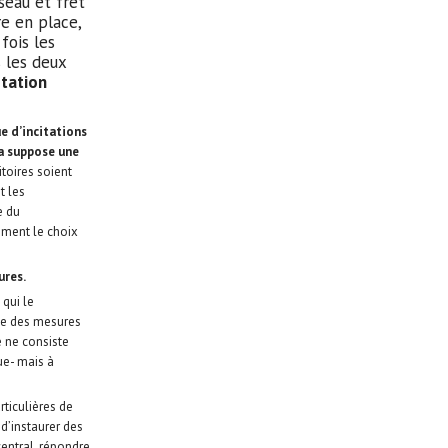
́seau et fret
re en place,
fois les
s les deux
ptation
ue d’incitations
la suppose une
ritoires soient
t les
e du
emment le choix
ures.
 qui le
rice des mesures
aie ne consiste
ue- mais à
ticulières de
e d’instaurer des
entral, répondre