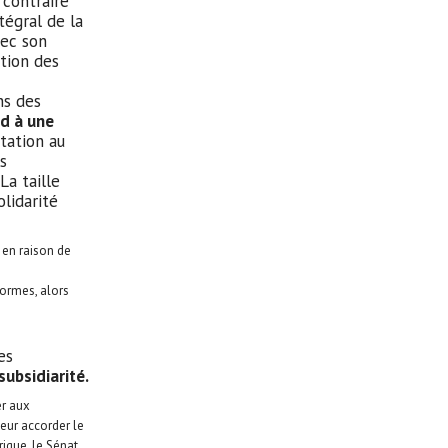
 contraire
égral de la
vec son
stion des
ns des
d à une
ptation au
es
La taille
lidarité
,
en raison de
́formes, alors
es
ubsidiarité.
er aux
 leur accorder le
rique, le Sénat