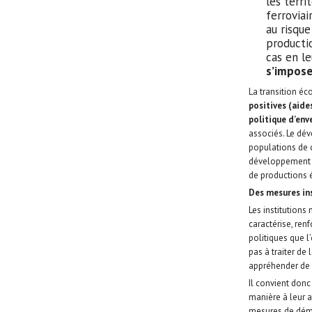
les terri
ferroviai
au risque
productio
cas en l
s’impos
La transition é
positives (aide
politique d’enve
associés. Le dé
populations de c
développement d
de productions e
Des mesures ins
Les institutions 
caractérise, ren
politiques que l’o
pas à traiter de
appréhender de m
Il convient donc 
manière à leur 
mesures de démo