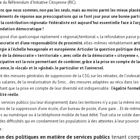
du Référendum d’Initiative Citoyenne (RIC).
ns que nous sommes, non pas les seuls, mais au moins parmi les mieux placé
́léments de réponse aux préoccupations qui se font jour pour une bonne parti
la contribution régionalo-fédéraliste est aujourd’hui essentielle face à l’ur
ondation démocratique !
opposé d’un quelconque repliement « régional/territorial », la refondation passe p
ocratie et d’une responsabilité de proximité
, elles-mêmes véritablement
art
rgie à l’échelle hexagonale et européenne
.
Articuler la question politique des
lle de la démocratie « territoriale », avec celle de la démocratie « citoyenne »,
ipative est la voie permettant de combiner, grâce à la prise en compte de la 
́sence, le «local» et le «global», le particulier et l’universel.
des mesures générales de suppression de la CSG sur les retraites, de l’indexat
s salaires, de la revalorisation du Smic…des mesures adaptées au vécu dans les t
chant que la prise en compte de leur diversité est indispensable :
l’égalité forme
ité réelle.
e services publics (ou leur éloignement) dans les territoires n’y a pas la même i
ainsi de la suppression d’une école, d’un bureau de poste, d’une gare… Et de mêm
cès au numérique ou à la téléphonie mobile de haut débit. Tout cela se solde dans
 des difficultés qui en condamnent les populations à des atteintes à leur pouvoir 
 :
ion des politiques en matière de services publics
tenant comp