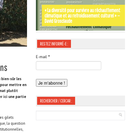
« La diversité pour survivre au réchauffement
climatique et au refroidissement culturel » —
Par les rues et les chemins de SIGNES-SIGNA –
Occitània Moments d’Histoire de Jordi
David Grosclaude
Gérard Tautil
LABOUYSSE
RESTEZ INFORMÉ-E :
E-mail
*
ons
 bien-sûr les
é pour mettre en
imat plutôt
r ici une partie
RECHERCHER / CERCAR :
es gilets
que, la question
itutionnelles,