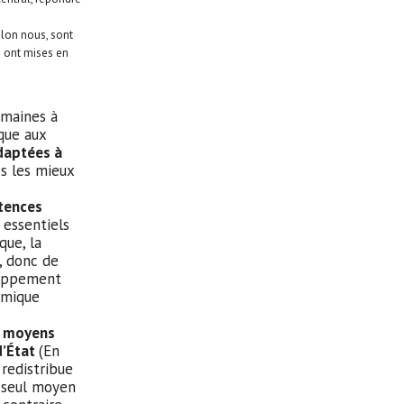
elon nous, sont
ts ont mises en
maines à
que aux
aptées à
es les mieux
tences
 essentiels
que, la
, donc de
eloppement
omique
 moyens
d’État
(En
i redistribue
le seul moyen