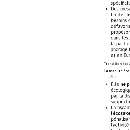
spécific
Des mesu
limiter l
besoins d
défavori
proposo
dans les 
la part d
ancrage lo
et en Eu
Transition éco
La fiscalité é
pas être unique
Elle
ne p
écologiq
par la di
supportab
La fiscal
l’écotax
pénalisa
l’activit