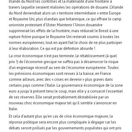
Irlande du Nord les contrôles et la matérialité d’une frontière à
travers laquelle seraient réalisées les opérations de douane. L’Irlande
du Nord deviendrait alors un « territoire intermédiaire » entre Europe
et Royaume Uni, plus irlandais que britannique, ce qui effraie le camp
unioniste protestant d’Ulster. Maintenir l’Union douanière
supprimerait les effets de la frontière, mais réduirait le Brexit à une
rupture fictive puisque le Royaume Uni resterait soumis à toutes les
normes européennes, tout en ayant fait le choix de ne plus participer
à leur élaboration. Ce qui est par définition absurde !
La crise économique n’est pas terminée. Le rétablissement (à quel
prix !) de l’économie grecque ne suffira pas à désamorcer le risque
d’un engrenage récessif au sein de l’économie européenne. Toutes
les prévisions économiques sont revues à la baisse, en France
comme ailleurs, avec des « crises en devenir » plus graves dans
certains pays comme l’Italie. La gouvernance économique de la zone
euro a jusqu’à présent tenu le coup, mais elle y a consacré l’essentiel
de ses réserves. Elle serait probablement déstabilisée par un
nouveau choc économique majeur tel qu’il semble s’annoncer en
Italie.
Et cela d’autant plus qu’en cas de crise économique majeure, la
réponse politique sera encore plus compliquée à dégager car les
débats seront pollués par les gouvernements populistes qui ont pris