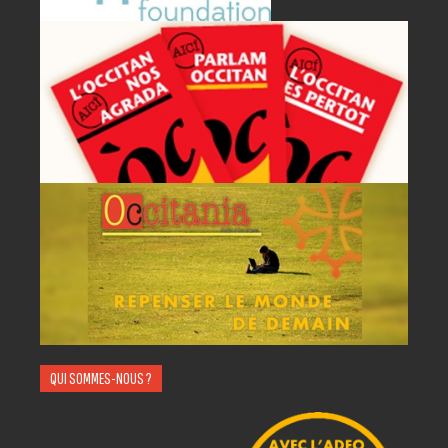
P
A
AC
QUI SOMMES-NOUS ?