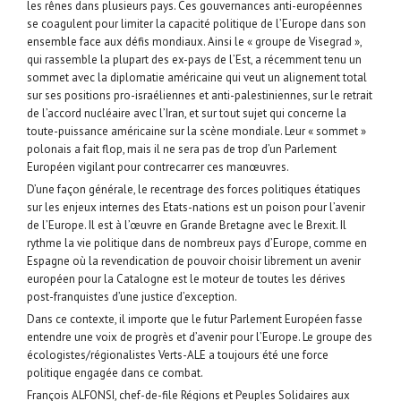
les rênes dans plusieurs pays. Ces gouvernances anti-européennes
se coagulent pour limiter la capacité politique de l’Europe dans son
ensemble face aux défis mondiaux. Ainsi le « groupe de Visegrad »,
qui rassemble la plupart des ex-pays de l’Est, a récemment tenu un
sommet avec la diplomatie américaine qui veut un alignement total
sur ses positions pro-israéliennes et anti-palestiniennes, sur le retrait
de l’accord nucléaire avec l’Iran, et sur tout sujet qui concerne la
toute-puissance américaine sur la scène mondiale. Leur « sommet »
polonais a fait flop, mais il ne sera pas de trop d’un Parlement
Européen vigilant pour contrecarrer ces manœuvres.
D’une façon générale, le recentrage des forces politiques étatiques
sur les enjeux internes des Etats-nations est un poison pour l’avenir
de l’Europe. Il est à l’œuvre en Grande Bretagne avec le Brexit. Il
rythme la vie politique dans de nombreux pays d’Europe, comme en
Espagne où la revendication de pouvoir choisir librement un avenir
européen pour la Catalogne est le moteur de toutes les dérives
post-franquistes d’une justice d’exception.
Dans ce contexte, il importe que le futur Parlement Européen fasse
entendre une voix de progrès et d’avenir pour l’Europe. Le groupe des
écologistes/régionalistes Verts-ALE a toujours été une force
politique engagée dans ce combat.
François ALFONSI, chef-de-file Régions et Peuples Solidaires aux