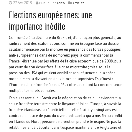
27 Avr 2019
Publié
Par
Adeo
Articles
Elections européennes: une
importance inédite
Confrontée à la déchirure du Brexit, et, d’une façon plus générale, au
raidissement des Etats-nations, comme en Espagne face au dossier
catalan ; menacée par la montée en puissance des forces politiques
anti-européennes dans de nombreux pays, à commencer par la
France ; ébranlée par les effets de la crise économique de 2008, puis
par ceux de son échec face à la crise migratoire ; mise sous la
pression des USA qui veulent annihiler son influence sur la scène
mondiale en la divisant en deux blocs antagonistes Est/Ouest :
l’Europe est confrontée à des défis colossaux dont la concomitance
multiplie les effets cumulés.
L’enjeu essentiel du Brexit est la négociation de ce qui deviendrait la
seule frontière terrestre entre le Royaume Uni et l’Europe, à savoir la
frontière irlandaise. La rétablir telle qu’elle était il y a vingt ans est
contraire au traité de paix du « vendredi saint » qui a mis fin au conflit
en Irlande du Nord ; personne ne veut en prendre le risque. Ne pas la
rétablir revient à déporter dans l’espace maritime entre Angleterre et