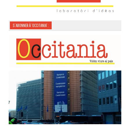
S’ABONNER À ‘OCCITANIA’ :