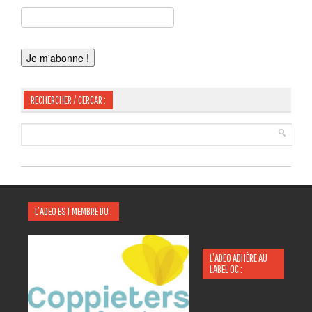
RECHERCHER / CERCAR :
L’ADEO EST MEMBRE DU :
L’ADEO ADHÈRE AU
LABEL OC :