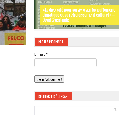
« La diversité pour survivre au réchauffement
climatique et au refroidissement culturel » —
Par les rues et les chemins de SIGNES-SIGNA –
Occitània Moments d’Histoire de Jordi
David Grosclaude
Gérard Tautil
LABOUYSSE
RESTEZ INFORMÉ-E :
E-mail
*
RECHERCHER / CERCAR :