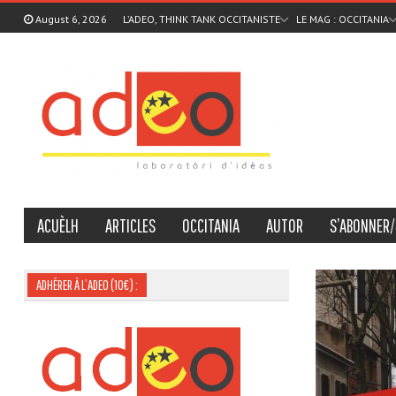
August 6, 2026
L’ADEO, THINK TANK OCCITANISTE
LE MAG : OCCITANIA
ACUÈLH
ARTICLES
OCCITANIA
AUTOR
S’ABONNER/
ADHÉRER À L’ADEO (10€) :