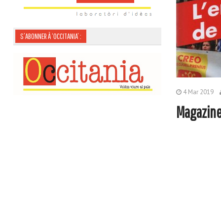
S’ABONNER À ‘OCCITANIA’ :
4 Mar 2019
Magazine 