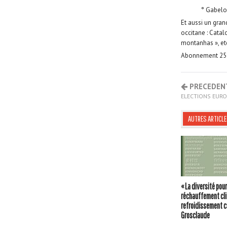
° Gabelo
Et aussi un gran
occitane : Catal
montanhas », e
Abonnement 25 e
PRECEDEN
ELECTIONS EURO
AUTRES ARTICLE
« La diversité pour
réchauffement cli
refroidissement c
Grosclaude