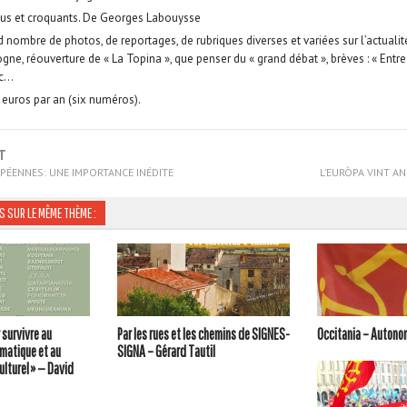
us et croquants. De Georges Labouysse
d nombre de photos, de reportages, de rubriques diverses et variées sur l’actualité
ogne, réouverture de « La Topina », que penser du « grand débat », brèves : « Entr
tc…
uros par an (six numéros).
T
PÉENNES: UNE IMPORTANCE INÉDITE
L’EURÒPA VINT AN
S SUR LE MÊME THÈME :
 survivre au
Par les rues et les chemins de SIGNES-
Occitania – Autono
matique et au
SIGNA – Gérard Tautil
ulturel » — David