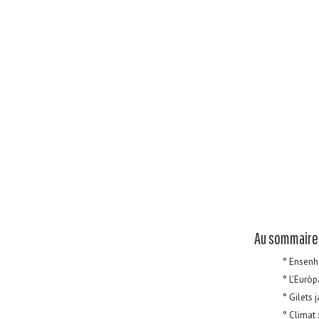
Au sommaire 
° Ensenha
° L’Euròp
° Gilets 
° Climat 