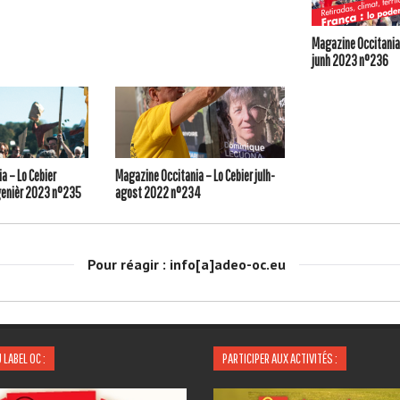
Magazine Occitania 
junh 2023 n°236
a – Lo Cebier
Magazine Occitania – Lo Cebier julh-
enièr 2023 n°235
agost 2022 n°234
Pour réagir : info[a]adeo-oc.eu
 LABEL OC :
PARTICIPER AUX ACTIVITÉS :