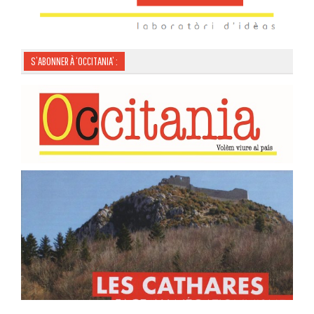
S’ABONNER À ‘OCCITANIA’ :