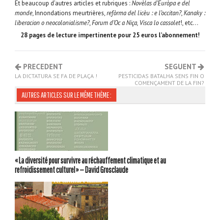
Et beaucoup d’autres articles et rubriques :
Novèlas d’Euròpa e del
monde
, Innondations meurtrières,
refòrma del licèu : e l’occitan?
,
Kanaky :
liberacion o neocolonialisme?
,
Forum d’Oc a Niça, Visca lo cassolet
!, etc…
28 pages de lecture impertinente pour 25 euros l’abonnement!
PRECEDENT
SEGUENT
LA DICTATURA SE FA DE PLAÇA !
PESTICIDAS BATALHA SENS FIN O
COMENÇAMENT DE LA FIN?
AUTRES ARTICLES SUR LE MÊME THÈME :
« La diversité pour survivre au réchauffement climatique et au
refroidissement culturel » — David Grosclaude