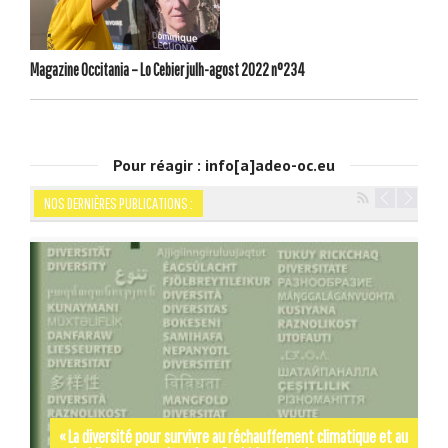
Magazine Occitania – Lo Cebier julh-agost 2022 n°234
Pour réagir : info[a]adeo-oc.eu
NOS DERNIÈRES PUBLICATIONS :
Navigation
« La diversité pour survivre au réchauffement climatique et au