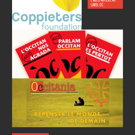
LABEL OC :
P
A
AC