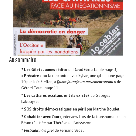
Au sommaire :
° Les Gilets Jaunes
:
édito
de David Grosclaude page 3,
«
Précaire
» ou la rencontre avec Sylvie, une gilet jaune page
10 par Loïc Steffan, «
Quora jauneja un movement sociau
» de
Gérard Tautil page 11.
° Les cathares occitans ont ils existé?
de Georges
Labouysse.
° SOS droits démocratiques en péril
par Martine Boudet.
° Cohabiter avec l’ours
, interview lors de la transhumance en
Béarn réalisée par Thérèse de Boissezon.
° Pesticidis n’i a pro
!
de Fernand Vedel