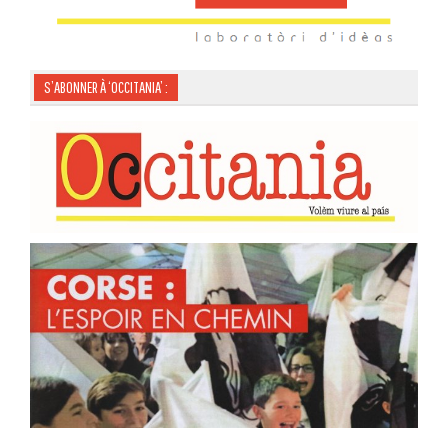
S’ABONNER À ‘OCCITANIA’ :