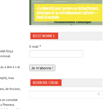
« La diversité pour survivre au réchauffement
climatique et au refroidissement culturel » —
Par les rues et les chemins de SIGNES-SIGNA –
Occitània Moments d’Histoire de Jordi
David Grosclaude
Gérard Tautil
LABOUYSSE
RESTEZ INFORMÉ-E :
E-mail
*
idèt fòrça
iovisual,
s a dire e v al
mple), mas
RECHERCHER / CERCAR :
s, de ficcions,
a un convidat
ls Pireneus