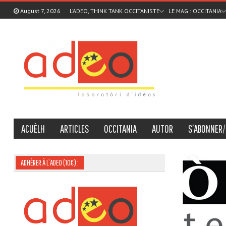
August 7, 2026
L’ADEO, THINK TANK OCCITANISTE
LE MAG : OCCITANIA
ACUÈLH
ARTICLES
OCCITANIA
AUTOR
S’ABONNER/
ADHÉRER À L’ADEO (10€) :