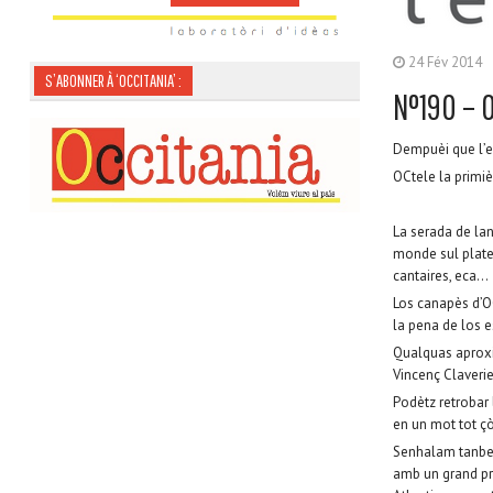
24 Fév 2014
S’ABONNER À ‘OCCITANIA’ :
N°190 – O
Dempuèi que l’e
OCtele la primiè
La serada de la
monde sul plateu
cantaires, eca…
Los canapès d’O
la pena de los e
Qualquas aproxi
Vincenç Claverie
Podètz retrobar
en un mot tot çò
Senhalam tanben 
amb un grand pro