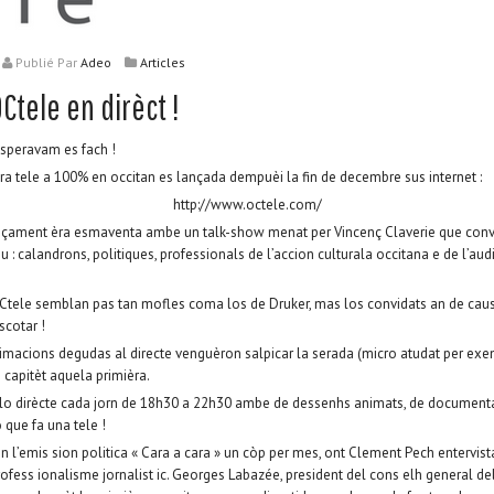
Publié
Par
Adeo
Articles
Ctele en dirèct !
speravam es fach !
ra tele a 100% en occitan es lançada dempuèi la fin de decembre sus internet :
http://www.octele.com/
nçament èra esmaventa ambe un talk-show menat per Vincenç Claverie que conv
 : calandrons, politiques, professionals de l’accion culturala occitana e de l’aud
Ctele semblan pas tan mofles coma los de Druker, mas los convidats an de causa
scotar !
macions degudas al directe venguèron salpicar la serada (micro atudat per exe
 capitèt aquela primièra.
 lo dirècte cada jorn de 18h30 a 22h30 ambe de dessenhs animats, de documentari
 que fa una tele !
l’emis sion politica « Cara a cara » un còp per mes, ont Clement Pech entervist
fess ionalisme jornalist ic. Georges Labazée, president del cons elh general de