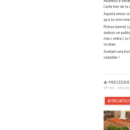
Atlantics e sena
l’acte tres de la
Aquela emiss ion
qu’a lo mov imen
Pichon bemòl caq
sedusir un public
mai c entra l, l
occitan.
Soetam una bona 
ciutadan !
PRECEDEN
N°190 – CRISI E
AUTRES ARTICLE