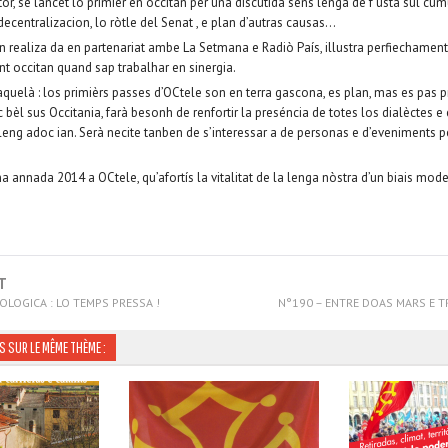
tor, se lancèt lo primièr en occitan per una discutida sens lenga de f usta sul cu
 decentralizacion, lo ròtle del Senat , e plan d’autras causas…
 realiza da en partenariat ambe La Setmana e Radiò País, illustra perfiechament
t occitan quand sap trabalhar en sinergia.
uelà : los primièrs passes d’OCtele son en terra gascona, es plan, mas es pas pro
 bèl sus Occitania, farà besonh de renfortir la preséncia de totes los dialèctes e 
o leng adoc ian. Serà necite tanben de s’interessar a de personas e d’eveniments per
annada 2014 a OCtele, qu’afortís la vitalitat de la lenga nòstra d’un biais moder
T
COLOGICA : LO TEMPS PRESSA !
N°190 – ENTRE DOAS MARS E 
S SUR LE MÊME THÈME :