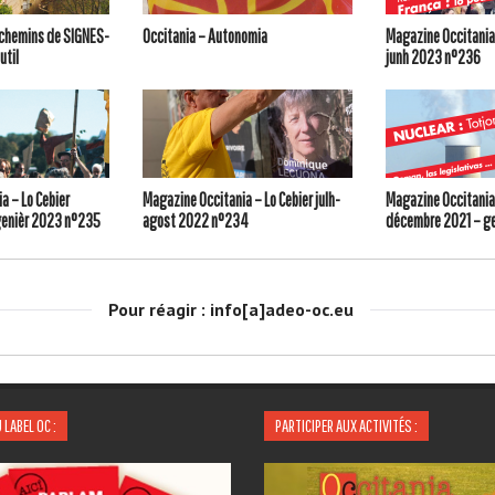
s chemins de SIGNES-
Occitania – Autonomia
Magazine Occitania 
util
junh 2023 n°236
a – Lo Cebier
Magazine Occitania – Lo Cebier julh-
Magazine Occitania 
enièr 2023 n°235
agost 2022 n°234
décembre 2021 – g
Pour réagir : info[a]adeo-oc.eu
 LABEL OC :
PARTICIPER AUX ACTIVITÉS :