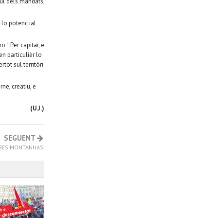
mul dels mandats,
 lo potenc ial
 ! Per capitar, e
en particulièr lo
tot sul territòri
ne, creatiu, e
(U.J.)
SEGUENT
TRES MONTANHAS