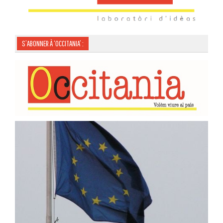
S’ABONNER À ‘OCCITANIA’ :