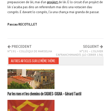
prepausicien de lèi, mai d’un
projèct
de lèi. E lo circuit d’un projèct de
lèi s’acaba pas dins un referendum mai dins una votacien dau
congrès. E davant lo congrès, l’a una chança mai granda de passar.
Pascau RECOTILLET
PRECEDENT
SEGUENT
N°191 – COLLÒQUI DE MARSELHA
N°191 – L’OLIVIER
S’AFRANCHIMANDÍS (LO CEBIER 136)
AUTRES ARTICLES SUR LE MÊME THÈME :
Par les rues et les chemins de SIGNES-SIGNA – Gérard Tautil