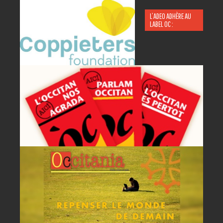
L’ADEO ADHÈRE AU
LABEL OC :
P
A
AC