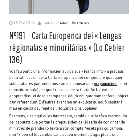
18 Fév 2014
Publié
Par
Adeo
Articles
N°191 – Carta Europenca dei « Lengas
régionalas e minoritàrias » (Lo Cebier
136)
Vos fau part d’una informacien auvida sus « France Info » a prepaus
de la ratificacien de la Carta europenca per comprendre quauquei
subtilitats: les parlamentaris son a depausar una
prepausicien
de lei
(constitucionala) per que França signe la Carta. Se lo tèxte es
adoptat dins lei doas acampadas, dèurà obligatoriament fare l’object
d’un referendum. E d’autres avant ieu an explicat qu’aquò capitariá
mau en causa dau rejet de l’Hollande dins l’opinien.
Pasmens, e es aquì qu’es interessant, sembla que la tòca esconduda
dei deputats que pòrtan la prepausicien de lèi sariá de convincer de
ministres de prendre lo texte a son còmpte. Vesètz pas çò cambia,
non? E ben si! tot cambia car d’aquèu moment, s’agìs plus d’una