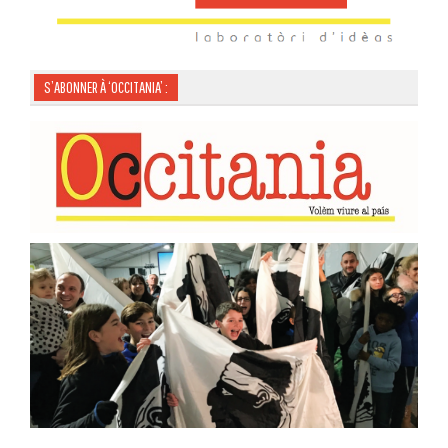
S’ABONNER À ‘OCCITANIA’ :