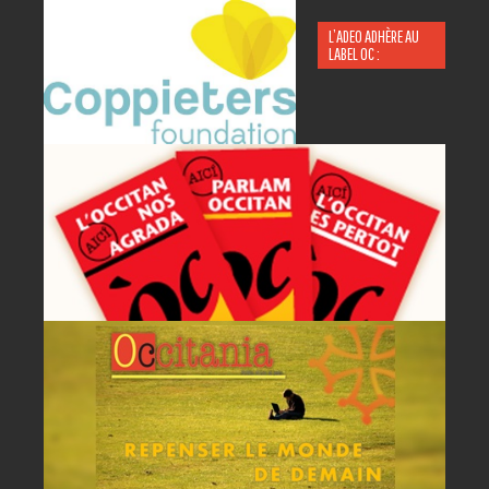
L’ADEO ADHÈRE AU
LABEL OC :
P
A
AC