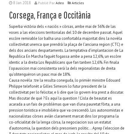
8 Jan 2018
Publié
Par
Adeo
Articles
Corsega, França e Occitània
Superba victòria dels « naciòs » còrsas, ambe mai de 56% de las
voses a las eleccions territorialas del 10 de decembre passat. Aquel
escòre remirable lor balha una confortabla majoritat dins la novèla
collectivitat unenca que prendrà la plaça de l’anciana region (CTC) e
dels dos ancians despartaments. La temptativa d’implantacion de La
Republica En Marcha faguèt fogassa ambe a pena 12,6%, un escòre
identic a la dreita Los Republicans que fan tanben 12,6%. Fin finala
l’opausicion mai consistenta serà la dels regionalistas de dreita
qu’obtenguèron un pauc mai de 18%.
Causa novèla : tre la resulta coneguda, lo primièr ministre Edouard
Philippe telefonèt a Gilles Simeoni lo futur president de la
collectivitat per lo felicitar, e li dire que lo govern èra prest a discutar.
Mas discutar de qué ? Es aquí la question ! L’isla de beautat es
acarada a un fais de problèmas que van d’una pauretat fòrta, a una
pression toristica e imobilièra que va crescendò. Los autonomistas e
nacionalistas còrses avián clarament marcat dins lor programa la
co-oficialitat de la lenga còrsa, la negociacion sus un estatut
d’autonomia, la question dels presoniers politic… Aprep l’eleccion de