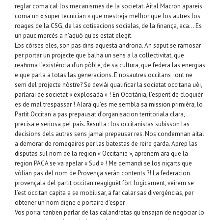
reglar coma cal los mecanismes de la societat. Aital Macron apareis
coma un « super tecnician » que mestreja melhor que los autres los
roages de la CSG, de las cotisacions socialas, de la finança, eca… Es
un pauc mercés a n’aquò qu’es estat elegit.
Los còrses eles, son pas dins aquesta androna. An saput se ramosar
per portar un projecte que balha un sens a la collectivitat, que
reafirma l’existéncia d’un pòble, de sa cultura, que federa las energias
e que parla a totas las generacions. E nosautres occitans : ont ne
sem del projecte nòstre? Se deviái qualificar la societat occitana uèi,
parlarai de societat « explosada » ! En Occitània, l’esperit de cloquièr
es de mal trespassar ! Alara qu’es me sembla sa mission primièra, lo
Partit Occitan a pas prepausat d’organisacion territoriala clara,
precisa e seriosa pel país. Resulta : los occitanistas subisson las
decisions dels autres sens jamai prepausar res. Nos condemnan aital
a demorar de romegaires per las batestas de reire garda. Aprep las
disputas sul nom de la region « Occitanie », aprenem ara que la
region PACA se va apelar « Sud » ! Me demandi se los niçarts que
vòlian pas del nom de Provença seràn contents ?! La federacion
provençala del partit occitan reagiguèt fòrt logicament, veirem se
l’est occitan capita a se mobilisar, a far calar sas divergéncias, per
obtener un nom digne e portaire d’esper.
Vos poriai tanben parlar de las calandretas qu’ensajan de negociar lo