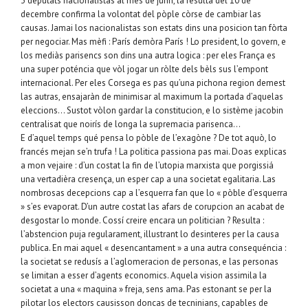
3 deputats nacionalistas al mes de junh, la resulta del 10 de
decembre confirma la volontat del pòple còrse de cambiar las
causas. Jamai los nacionalistas son estats dins una posicion tan fòrta
per negociar. Mas mèfi : París demòra París ! Lo president, lo govern, e
los mediàs parisencs son dins una autra logica : per eles França es
una super poténcia que vòl jogar un ròlte dels bèls sus l’empont
internacional. Per eles Corsega es pas qu’una pichona region demest
las autras, ensajaràn de minimisar al maximum la portada d’aquelas
eleccions… Sustot vòlon gardar la constitucion, e lo sistème jacobin
centralisat que noirís de longa la supremacia parisenca…
E d’aquel temps qué pensa lo pòble de l’exagòne ? De tot aquò, lo
francés mejan se’n trufa ! La politica passiona pas mai. Doas explicas
a mon vejaire : d’un costat la fin de l’utopia marxista que porgissiá
una vertadièra cresença, un esper cap a una societat egalitaria. Las
nombrosas decepcions cap a l’esquerra fan que lo « pòble d’esquerra
» s’es evaporat. D’un autre costat las afars de corupcion an acabat de
desgostar lo monde. Cossí creire encara un politician ? Resulta :
l’abstencion puja regularament, illustrant lo desinteres per la causa
publica. En mai aquel « desencantament » a una autra consequéncia :
la societat se redusís a l’aglomeracion de personas, e las personas
se limitan a esser d’agents economics. Aquela vision assimila la
societat a una « maquina » freja, sens ama. Pas estonant se per la
pilotar los electors causisson doncas de tecninians, capables de