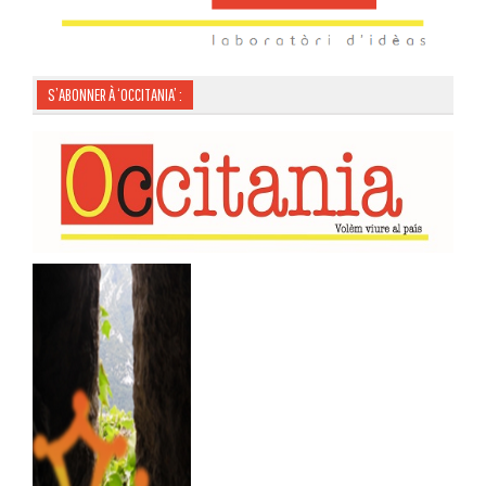
S’ABONNER À ‘OCCITANIA’ :