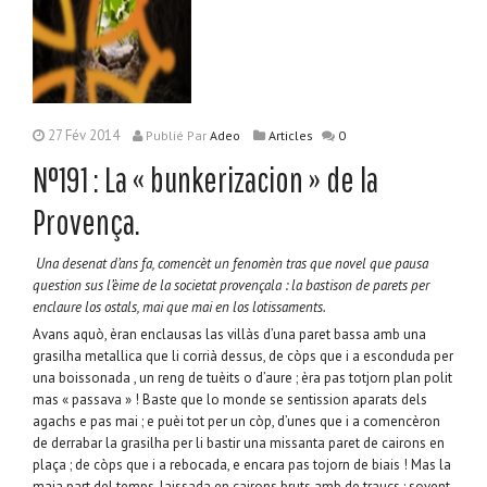
27 Fév 2014
Publié
Par
Adeo
Articles
0
N°191 : La « bunkerizacion » de la
Provença.
Una desenat d’ans fa, comencèt un fenomèn tras que novel que pausa
question sus l’èime de la societat provençala : la bastison de parets per
enclaure los ostals, mai que mai en los lotissaments.
Avans aquò, èran enclausas las villàs d’una paret bassa amb una
grasilha metallica que li corrià dessus, de còps que i a esconduda per
una boissonada , un reng de tuèits o d’aure ; èra pas totjorn plan polit
mas « passava » ! Baste que lo monde se sentission aparats dels
agachs e pas mai ; e puèi tot per un còp, d’unes que i a comencèron
de derrabar la grasilha per li bastir una missanta paret de cairons en
plaça ; de còps que i a rebocada, e encara pas tojorn de biais ! Mas la
maja part del temps, laissada en cairons bruts amb de traucs ; sovent