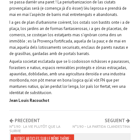
se passa darrièr una paret ! La periurbanizacion de las ciutats
provençalas serà (e comença jà d’o èsser) lèu leprosa e prendrà de
mai en mai l’aspècte de barris mal entretenguts e abandonats.
I a ges de plan d’urbanisme coërent, los ostals son bastits onte i a de
plaça, los jardins an de formas fantasierosas, i a ges de placetas, de
comercis, se costejan los estatjants mas s’ignòran coma dins un
immòble ; es la Provença fortificada, aquela de la paur, e de mai en
mai,aquela dels lotissaments securisats, enclaus de parets nautas e
de grasilhas, gardadas amb de portals barrats.
Aquela societat esclatada que se li codoisson richàsses e paurasses,
forastiers e natius, espacis remirables protegits e zònas estraçadas,
apauridas, doblidadas, amb una agricultura deroïda e una industria
moribonda, non pòt menar en bona logica qu’al vòt FN que per
mantunes natius, qu’an perdut lor lenga, lor país lor fiertat, ven una
identitat de substitucion.
Jean Louis Racouchot
PRECEDENT
SEGUENT
N°190 : LA VIE PLUTÔT QUE LA
N°190 – LA PARTIDA CLANDESTINA
SURVIE
AUTRES ARTICLES SUR LE MÊME THÈME :