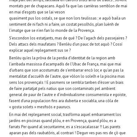
montats per de chapacans. Aquò fa que las carrièras semblon de mai
en mai d’esgots que se lai veson
quasiment pus los ostals, se que non lors teulissas ; e aquò baila un
sentiment de ni fach ni a faire, un costat pesolhós, plan luènh de
l’imatge que se n’en fan lo monde de la Provença.
S’escondon los estatjants, mas de qué ? De l’agach dels passejaires ?
Dels attacs dels maufatans ? Benlèu d’un pauc de tot aquò ? Cossí
explicar aquel replegament sus se ?
Benlèu qu’es la pròva de la perdia d’identitat de la region amb
l’arribada massissa d’acampadís de l’Ubac de França, mai que mai
d’urbans que son acostumats de s’embarrar encò lor, e qu’an pas la
mentalitat d’accuèlh de l’autre, que vòlon lo solelh e la piscina mas
sens los provençals ! E pasmens se sembla tanben d’èsser un biais
de faire partatjat pels natius que son contaminats pel ambient
general de paur de l’autre e d’individualisme consumerista e egoïste,
fasent d’una populacion fins ara duberta e sociabla, una còla de
« gosta solets » mesfisós e paurucs.
En mai del replegament social, trasfòrma aquel embarrament los
jardins en piscinas quand plòu, e en Provença, quand plòu, es a
farrats Per quand al securitarime, es a s’escacalassar !! Las parets
aparan pas dels raubatòris, al contrari ! Degun ves pas res de çò que