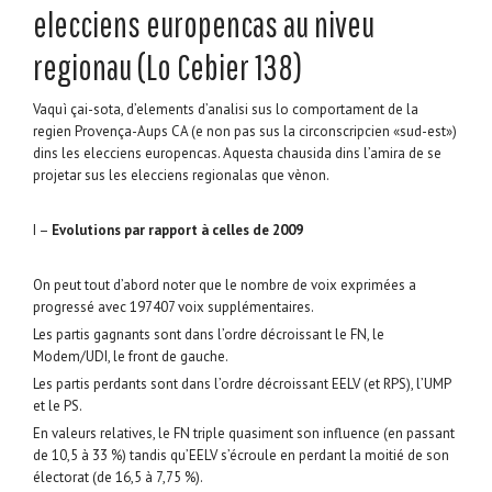
elecciens europencas au niveu
regionau (Lo Cebier 138)
Vaquì çai-sota, d’elements d’analisi sus lo comportament de la
regien Provença-Aups CA (e non pas sus la circonscripcien «sud-est»)
dins les elecciens europencas. Aquesta chausida dins l’amira de se
projetar sus les elecciens regionalas que vènon.
I –
Evolutions par rapport à celles de 2009
On peut tout d’abord noter que le nombre de voix exprimées a
progressé avec 197407 voix supplémentaires.
Les partis gagnants sont dans l’ordre décroissant le FN, le
Modem/UDI, le front de gauche.
Les partis perdants sont dans l’ordre décroissant EELV (et RPS), l’UMP
et le PS.
En valeurs relatives, le FN triple quasiment son influence (en passant
de 10,5 à 33 %) tandis qu’EELV s’écroule en perdant la moitié de son
électorat (de 16,5 à 7,75 %).