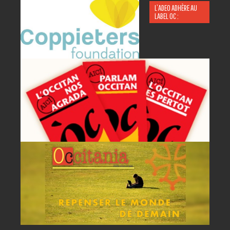
L’ADEO ADHÈRE AU
LABEL OC :
P
A
AC