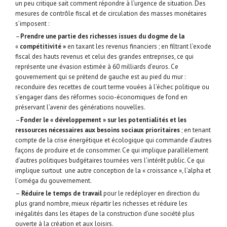
un peu critique sait comment répondre à l’urgence de situation. Des
mesures de contrôle fiscal et de circulation des masses monétaires
s’imposent :
–
Prendre
une
partie des richesses
issues
du
dogme
de
la
«
compétitivité »
en taxant les revenus financiers ; en filtrant l’exode
fiscal des hauts revenus et celui des grandes entreprises, ce qui
représente une évasion estimée à 60 milliards d’euros. Ce
gouvernement qui se prétend de gauche est au pied du mur :
reconduire des recettes de court terme vouées à l’échec politique ou
s’engager dans des réformes socio-économiques de fond en
préservant l’avenir des générations nouvelles.
–
Fonder le « développement »
sur les potentialités et les
ressources nécessaires aux besoins sociaux prioritaires
; en tenant
compte de la crise énergétique et écologique qui commande d’autres
façons de produire et de consommer. Ce qui implique parallèlement
d’autres politiques budgétaires tournées vers l’intérêt public. Ce qui
implique surtout une autre conception de la « croissance », l’alpha et
l’oméga du gouvernement.
–
Réduire le temps de travail
pour le redéployer en direction du
plus grand nombre, mieux répartir les richesses et réduire les
inégalités dans les étapes de la construction d’une société plus
ouverte à la création et aux loisirs.