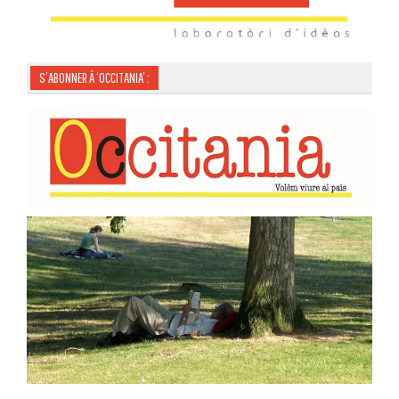
S’ABONNER À ‘OCCITANIA’ :