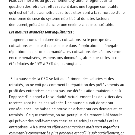
Mais ces mesures du gouvernement Ayrault ne règlent pas la
question des retraites ; elles restent dans une logique comptable
qu’il est difficile d’admettre et surtout, elles sont à la remorque d’une
économie de crise du système néo-libéral dont les facteurs
demeurent, prêts à enclencher une énième crise incontrôlable.
Les mesures avancées sont inquiétantes :
-augmentation de la durée des cotisations : si le principe des
cotisations est juste, il reste injuste dans l’application et l’inégale
répartition des efforts demandés. Les cotisations des séniors seront
encore pénalisées, les pensions diminuées, alors que celles-ci ont
été réduites de 15% à 25% depuis vingt ans.
-Si la hausse de la CSG se fait au détriment des salariés et des
retraités, on ne voit pas comment la répartition des prélèvements au
profit des entreprises ne sera pas une dérégulation maintenue et à
l’opposé d’un appel à la solidarité. Actuellement, les deux-tiers des
recettes sont issues des salariés. Une hausse aurait donc pour
conséquence une baisse de pouvoir d’achat pour ces derniers et les
retraités…Ce que confirme, on ne peut plus clairement, J-M Ayrault
qui prévoit des prélèvements chez les salariés, les retraités et les
entreprises : «
Il y aura un effort des entreprises,
mais
nous
regardons
comment
le
compenser
. Le plus probable est qu’il le soit partiellement, on