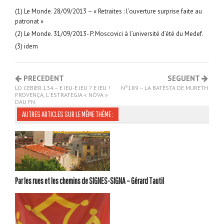
(1) Le Monde. 28/09/2013 – « Retraites : l’ouverture surprise faite au
patronat »
(2) Le Monde. 31/09/2013- P. Moscovici à l’université d’été du Medef.
(3) idem
PRECEDENT
SEGUENT
LO CEBIER 134 – E IEU-E IEU ? E IEU !
N°189 – LA BATÈSTA DE MURETH
PROVENÇA, L’ ESTRATEGIA « NÒVA »
DAU FN
AUTRES ARTICLES SUR LE MÊME THÈME :
Par les rues et les chemins de SIGNES-SIGNA – Gérard Tautil