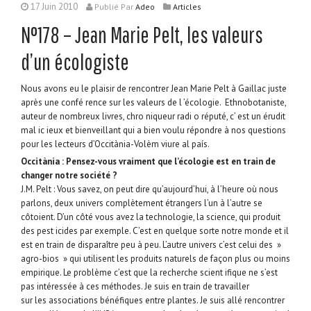
17 Juin 2010
Publié
Par
Adeo
Articles
N°178 – Jean Marie Pelt, les valeurs
d’un écologiste
Nous avons eu le plaisir de rencontrer Jean Marie Pelt à Gaillac juste
après une confé rence sur les valeurs de l ’écologie. Ethnobotaniste,
auteur de nombreux livres, chro niqueur radi o réputé, c’ est un érudit
mal ic ieux et bienveillant qui a bien voulu répondre à nos questions
pour les lecteurs d’Occitània-Volèm viure al país.
Occitània : Pensez-vous vraiment que l’écologie est en train de
changer notre société ?
J.M. Pelt : Vous savez, on peut dire qu’aujourd’hui, à l’heure où nous
parlons, deux univers complètement étrangers l’un à l’autre se
côtoient. D’un côté vous avez la technologie, la science, qui produit
des pest icides par exemple. C’est en quelque sorte notre monde et il
est en train de disparaître peu à peu. L’autre univers c’est celui des »
agro-bios » qui utilisent les produits naturels de façon plus ou moins
empirique. Le problème c’est que la recherche scient ifique ne s’est
pas intéressée à ces méthodes. Je suis en train de travailler
sur les associations bénéfiques entre plantes. Je suis allé rencontrer