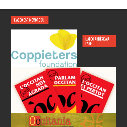
L’ADEO EST MEMBRE DU :
L’ADEO ADHÈRE AU
LABEL OC :
P
A
AC