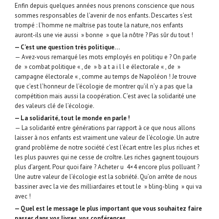
Enfin depuis quelques années nous prenons conscience que nous
sommes responsables de l’avenir de nos enfants. Descartes s’est
trompé : l’homme ne maîtrise pas toute la nature, nos enfants
auront-ils une vie aussi » bonne » que la nôtre ? Pas sûr du tout !
— C’est une question très politique…
— Avez-vous remarqué les mots employés en politiqu e ? On parle
de » combat politique « , de » b a t a i l l e électorale « , de »
campagne électorale « , comme au temps de Napoléon ! Je trouve
que c’est l’honneur de l’écologie de montrer qu’il n’y a pas que la
compétition mais aussi la coopération. C’est avec la solidarité une
des valeurs clé de l’écologie.
— La solidarité, tout le monde en parle !
— La solidarité entre générations par rapport à ce que nous allons
laisser à nos enfants est vraiment une valeur de l’écologie. Un autre
grand problème de notre société c’est l’écart entre les plus riches et
les plus pauvres qui ne cesse de croître. Les riches gagnent toujours
plus d’argent. Pour quoi faire ? Acheter u 4×4 encore plus polluant ?
Une autre valeur de l’écologie est la sobriété. Qu’on arrête de nous
bassiner avec la vie des milliardaires et tout le » bling-bling » qui va
avec !
— Quel est le message le plus important que vous souhaitez faire
passer dans vos livres, vos conférences…