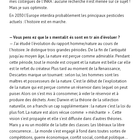
mes collègues de l’INRA : aucune recherche n’est menée sur ce sujet !
Mais je suis optimiste.
En 2030 l’Europe interdira probablement les principaux pesticides
actuels : l’histoire est en marche.
— Vous pens ez que le s mentalit és sont en tr ain d’évoluer ?
— J’ai étudié l’évolution du rapport homme/nature au cours de
l’histoire. Je distingue trois grandes périodes. De la fin de l’antiquité
jusqu’au moyen âge, la nature est perçue comme admirable. Pendant
cette période, tout le monde est croyant et la nature est belle car elle
est le reflet du créateur. Plus tard au moment de la Renaissance,
Descartes marque un tournant : selon lui, les hommes sont les
maîtres et possesseurs de la nature. C’est le début de l’exploitation
de la nature qui est perçue comme un réservoir dans lequel on peut
puiser. Alors on s’est mis à consommer, à vider le réservoir et à
produire des déchets. Avec Darwin et la théorie de la sélection
naturelle, on a franchi un cap supplémentaire : la nature c’est la loi du
plus fort. La nature est alors vécue comme » méchante » . Cette
vision s’est propagée et elle s’est diffusée dans d’autres théories.
Marx y a vu un modèle de la lutte des classes. Les libéraux la libre
concurrence… Le monde s’est engagé à fond dans toutes sortes de
compétitions, guerre économique, conflit social, combat politique…