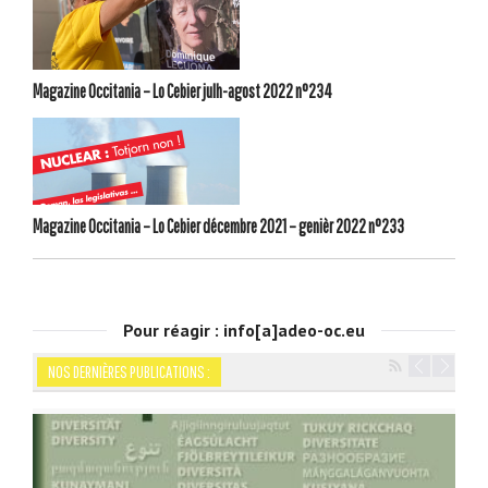
Magazine Occitania – Lo Cebier julh-agost 2022 n°234
Magazine Occitania – Lo Cebier décembre 2021 – genièr 2022 n°233
Pour réagir : info[a]adeo-oc.eu
NOS DERNIÈRES PUBLICATIONS :
Navigation