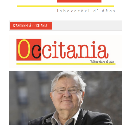
S’ABONNER À ‘OCCITANIA’ :