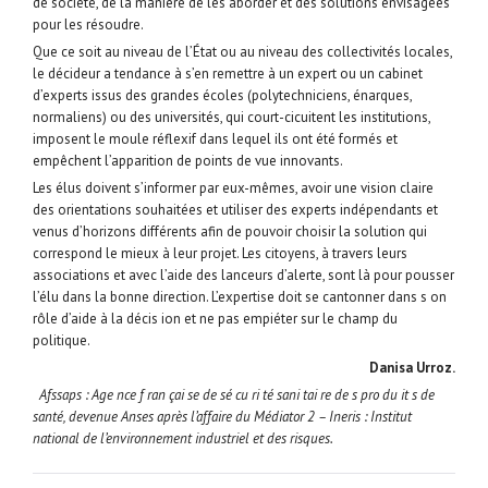
de société, de la manière de les aborder et des solutions envisagées
pour les résoudre.
Que ce soit au niveau de l’État ou au niveau des collectivités locales,
le décideur a tendance à s’en remettre à un expert ou un cabinet
d’experts issus des grandes écoles (polytechniciens, énarques,
normaliens) ou des universités, qui court-cicuitent les institutions,
imposent le moule réflexif dans lequel ils ont été formés et
empêchent l’apparition de points de vue innovants.
Les élus doivent s’informer par eux-mêmes, avoir une vision claire
des orientations souhaitées et utiliser des experts indépendants et
venus d’horizons différents afin de pouvoir choisir la solution qui
correspond le mieux à leur projet. Les citoyens, à travers leurs
associations et avec l’aide des lanceurs d’alerte, sont là pour pousser
l’élu dans la bonne direction. L’expertise doit se cantonner dans s on
rôle d’aide à la décis ion et ne pas empiéter sur le champ du
politique.
Danisa Urroz.
Afssaps : Age nce f ran çai se de sé cu ri té sani tai re de s pro du it s de
santé, devenue Anses après l’affaire du Médiator 2 – Ineris : Institut
national de l’environnement industriel et des risques.