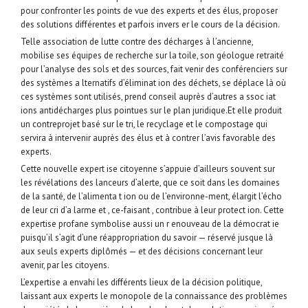
pour confronter les points de vue des experts et des élus, proposer
des solutions différentes et parfois invers er le cours de la décision.
Telle association de lutte contre des décharges à l’ancienne,
mobilise ses équipes de recherche sur la toile, son géologue retraité
pour l’analyse des sols et des sources, fait venir des conférenciers sur
des systèmes a lternatifs d’éliminat ion des déchets, se déplace là où
ces systèmes sont utilisés, prend conseil auprès d’autres a ssoc iat
ions antidécharges plus pointues sur le plan juridique.Et elle produit
un contreprojet basé sur le tri, le recyclage et le compostage qui
servira à intervenir auprès des élus et à contrer l’avis favorable des
experts.
Cette nouvelle expert ise citoyenne s’appuie d’ailleurs souvent sur
les révélations des lanceurs d’alerte, que ce soit dans les domaines
de la santé, de l’alimenta t ion ou de l’environne-ment, élargit l’écho
de leur cri d’a larme et , ce-faisant , contribue à leur protect ion. Cette
expertise profane symbolise aussi un r enouveau de la démocrat ie
puisqu’il s’agit d’une réappropriation du savoir — réservé jusque là
aux seuls experts diplômés — et des décisions concernant leur
avenir, par les citoyens.
L’expertise a envahi les différents lieux de la décision politique,
laissant aux experts le monopole de la connaissance des problèmes