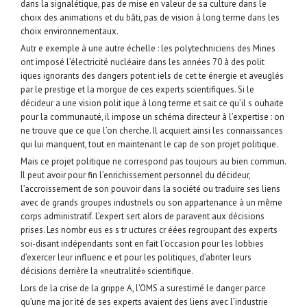
dans la signalétique, pas de mise en valeur de sa culture dans le
choix des animations et du bâti, pas de vision à long terme dans les
choix environnementaux.
Autr e exemple à une autre échelle : les polytechniciens des Mines
ont imposé l’électricité nucléaire dans les années 70 à des polit
iques ignorants des dangers potent iels de cet te énergie et aveuglés
par le prestige et la morgue de ces experts scientifiques. Si le
décideur a une vision polit ique à long terme et sait ce qu’il s ouhaite
pour la communauté, il impose un schéma directeur à l’expertise : on
ne trouve que ce que l’on cherche. Il acquiert ainsi les connaissances
qui lui manquent, tout en maintenant le cap de son projet politique.
Mais ce projet politique ne correspond pas toujours au bien commun.
Il peut avoir pour fin l’enrichissement personnel du décideur,
l’accroissement de son pouvoir dans la société ou traduire ses liens
avec de grands groupes industriels ou son appartenance à un même
corps administratif. L’expert sert alors de paravent aux décisions
prises. Les nombr eus es s tr uctures cr éées regroupant des experts
soi-disant indépendants sont en fait l’occasion pour les lobbies
d’exercer leur influenc e et pour les politiques, d’abriter leurs
décisions derrière la «neutralité» scientifique.
Lors de la crise de la grippe A, l’OMS a surestimé le danger parce
qu’une ma jor ité de ses experts avaient des liens avec l’industrie