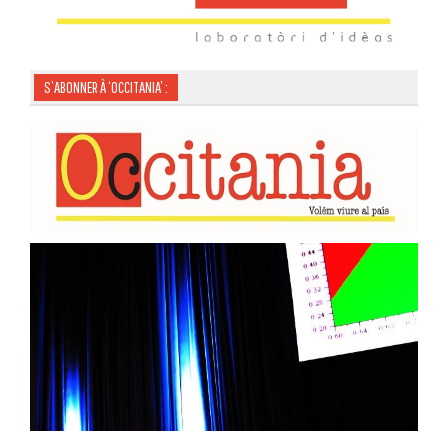
S’ABONNER À ‘OCCITANIA’ :