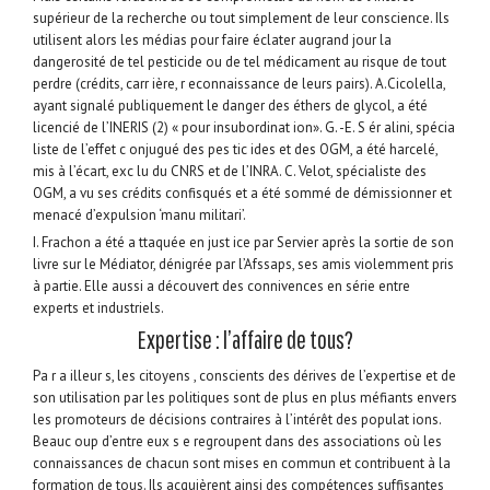
supérieur de la recherche ou tout simplement de leur conscience. Ils
utilisent alors les médias pour faire éclater augrand jour la
dangerosité de tel pesticide ou de tel médicament au risque de tout
perdre (crédits, carr ière, r econnaissance de leurs pairs). A.Cicolella,
ayant signalé publiquement le danger des éthers de glycol, a été
licencié de l’INERIS (2) « pour insubordinat ion». G. -E. S ér alini, spécia
liste de l’effet c onjugué des pes tic ides et des OGM, a été harcelé,
mis à l’écart, exc lu du CNRS et de l’INRA. C. Velot, spécialiste des
OGM, a vu ses crédits confisqués et a été sommé de démissionner et
menacé d’expulsion ‘manu militari’.
I. Frachon a été a ttaquée en just ice par Servier après la sortie de son
livre sur le Médiator, dénigrée par l’Afssaps, ses amis violemment pris
à partie. Elle aussi a découvert des connivences en série entre
experts et industriels.
Expertise : l’affaire de tous?
Pa r a illeur s, les citoyens , conscients des dérives de l’expertise et de
son utilisation par les politiques sont de plus en plus méfiants envers
les promoteurs de décisions contraires à l’intérêt des populat ions.
Beauc oup d’entre eux s e regroupent dans des associations où les
connaissances de chacun sont mises en commun et contribuent à la
formation de tous. Ils acquièrent ainsi des compétences suffisantes