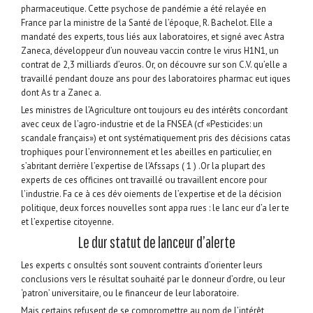
pharmaceutique. Cette psychose de pandémie a été relayée en
France par la ministre de la Santé de l’époque, R. Bachelot. Elle a
mandaté des experts, tous liés aux laboratoires, et signé avec Astra
Zaneca, développeur d’un nouveau vaccin contre le virus H1N1, un
contrat de 2,3 milliards d’euros. Or, on découvre sur son C.V. qu’elle a
travaillé pendant douze ans pour des laboratoires pharmac eut iques
dont As tr a Zanec a.
Les ministres de l’Agriculture ont toujours eu des intérêts concordant
avec ceux de l’agro-industrie et de la FNSEA (cf «Pesticides: un
scandale français») et ont systématiquement pris des décisions catas
trophiques pour l’environnement et les abeilles en particulier, en
s’abritant derrière l’expertise de l’Afssaps ( 1 ) .Or la plupart des
experts de ces officines ont travaillé ou travaillent encore pour
l’industrie. Fa ce à ces dév oiements de l’expertise et de la décision
politique, deux forces nouvelles sont appa rues : le lanc eur d’a ler te
et l’expertise citoyenne.
Le dur statut de lanceur d’alerte
Les experts c onsultés sont souvent contraints d’orienter leurs
conclusions vers le résultat souhaité par le donneur d’ordre, ou leur
‘patron’ universitaire, ou le financeur de leur laboratoire.
Mais certains refusent de se compromettre au nom de l’intérêt