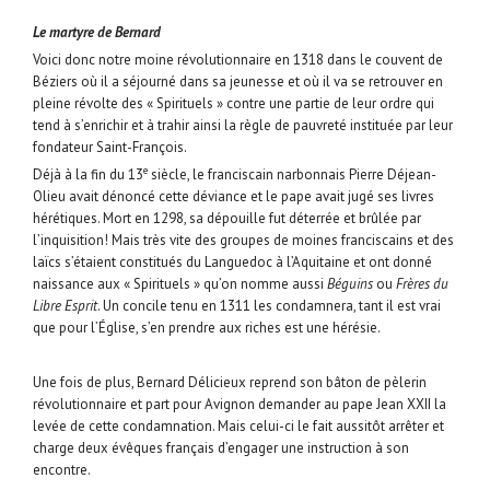
Le martyre de Bernard
Voici donc notre moine révolutionnaire en 1318 dans le couvent de
Béziers où il a séjourné dans sa jeunesse et où il va se retrouver en
pleine révolte des « Spirituels » contre une partie de leur ordre qui
tend à s’enrichir et à trahir ainsi la règle de pauvreté instituée par leur
fondateur Saint-François.
e
Déjà à la fin du 13
siècle, le franciscain narbonnais Pierre Déjean-
Olieu avait dénoncé cette déviance et le pape avait jugé ses livres
hérétiques. Mort en 1298, sa dépouille fut déterrée et brûlée par
l’inquisition! Mais très vite des groupes de moines franciscains et des
laïcs s’étaient constitués du Languedoc à l’Aquitaine et ont donné
naissance aux « Spirituels » qu’on nomme aussi
Béguins
ou
Frères du
Libre Esprit
. Un concile tenu en 1311 les condamnera, tant il est vrai
que pour l’Église, s’en prendre aux riches est une hérésie.
Une fois de plus, Bernard Délicieux reprend son bâton de pèlerin
révolutionnaire et part pour Avignon demander au pape Jean XXII la
levée de cette condamnation. Mais celui-ci le fait aussitôt arrêter et
charge deux évêques français d’engager une instruction à son
encontre.