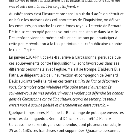
nos cornes et nous les chasserons de la prairie, et nous aurons sauvé nos
vies et celle des nôtres. C’est ce qu’ils firent.
»
Aussitôt après c’est l’insurrection: dans la nuit du 4 août, on détruit et
on brûle les maisons des collaborateurs de l’inquisition, on délivre
les emmurés, on arrache les emblèmes royaux. Le texte de Bernard
Délicieux est recopié par des volontaires et distribué dans la ville…
Des renforts viennent même d’Albi et de Limoux pour participer à
cette petite révolution à la fois patriotique et « républicaine » contre
le roi et l’église.
En janvier 1304 Philippe-le-Bel arrive à Carcassonne, persuadé que
ces soulèvements contre l’inquisition lui sont favorables dans ses
différents personnels avec l’église. Mais il se trompe. D’ailleurs Elie
Patris, le dirigeant laïc de l’insurrection et compagnon de Bernard
Délicieux, interpelle le roi en ces termes: «
Roi de France détournez-
vous. Contemplez cette misérable ville qu’on traite si durement. Et
souvenez-vous de mes paroles: si vous ne voulez pas défendre les bonnes
gens de Carcassonne contre l’inquisition, ceux-ci ne seront plus tenus
envers vous à aucune fidélité et chercheront un autre suzerain.
»
Quelque temps après, Philippe-le-Bel change de politique envers les
révoltés du Languedoc. Bernard Délicieux est arrêté à Paris. A
Carcassonne seize citoyens sont pendus, dont plusieurs consuls, le
29 août 1305. Les franchises sont supprimées. Quarante personnes