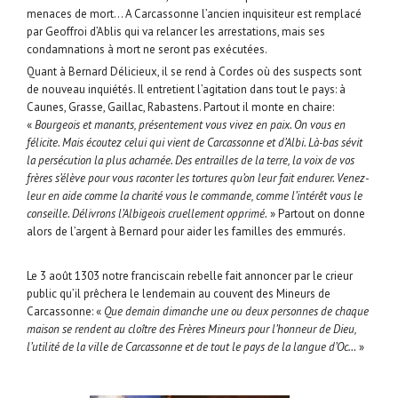
menaces de mort… A Carcassonne l’ancien inquisiteur est remplacé
par Geoffroi d’Ablis qui va relancer les arrestations, mais ses
condamnations à mort ne seront pas exécutées.
Quant à Bernard Délicieux, il se rend à Cordes où des suspects sont
de nouveau inquiétés. Il entretient l’agitation dans tout le pays: à
Caunes, Grasse, Gaillac, Rabastens. Partout il monte en chaire:
«
Bourgeois et manants, présentement vous vivez en paix. On vous en
félicite. Mais écoutez celui qui vient de Carcassonne et d’Albi. Là-bas sévit
la persécution la plus acharnée. Des entrailles de la terre, la voix de vos
frères s’élève pour vous raconter les tortures qu’on leur fait endurer. Venez-
leur en aide comme la charité vous le commande, comme l’intérêt vous le
conseille. Délivrons l’Albigeois cruellement opprimé.
» Partout on donne
alors de l’argent à Bernard pour aider les familles des emmurés.
Le 3 août 1303 notre franciscain rebelle fait annoncer par le crieur
public qu’il prêchera le lendemain au couvent des Mineurs de
Carcassonne: «
Que demain dimanche une ou deux personnes de chaque
maison se rendent au cloître des Frères Mineurs pour l’honneur de Dieu,
l’utilité de la ville de Carcassonne et de tout le pays de la langue d’Oc…
»