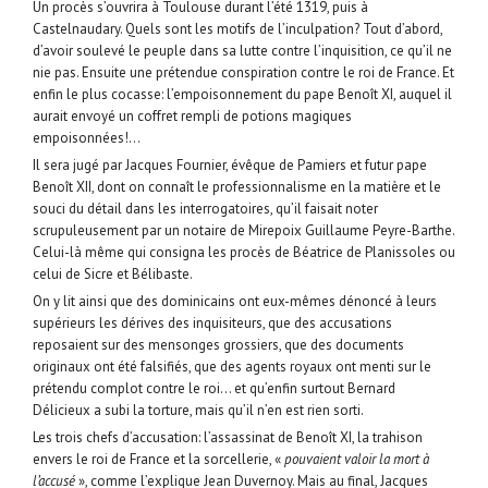
Un procès s’ouvrira à Toulouse durant l’été 1319, puis à
Castelnaudary. Quels sont les motifs de l’inculpation? Tout d’abord,
d’avoir soulevé le peuple dans sa lutte contre l’inquisition, ce qu’il ne
nie pas. Ensuite une prétendue conspiration contre le roi de France. Et
enfin le plus cocasse: l’empoisonnement du pape Benoît XI, auquel il
aurait envoyé un coffret rempli de potions magiques
empoisonnées!…
Il sera jugé par Jacques Fournier, évêque de Pamiers et futur pape
Benoît XII, dont on connaît le professionnalisme en la matière et le
souci du détail dans les interrogatoires, qu’il faisait noter
scrupuleusement par un notaire de Mirepoix Guillaume Peyre-Barthe.
Celui-là même qui consigna les procès de Béatrice de Planissoles ou
celui de Sicre et Bélibaste.
On y lit ainsi que des dominicains ont eux-mêmes dénoncé à leurs
supérieurs les dérives des inquisiteurs, que des accusations
reposaient sur des mensonges grossiers, que des documents
originaux ont été falsifiés, que des agents royaux ont menti sur le
prétendu complot contre le roi… et qu’enfin surtout Bernard
Délicieux a subi la torture, mais qu’il n’en est rien sorti.
Les trois chefs d’accusation: l’assassinat de Benoît XI, la trahison
envers le roi de France et la sorcellerie, «
pouvaient valoir la mort à
l’accusé
», comme l’explique Jean Duvernoy. Mais au final, Jacques