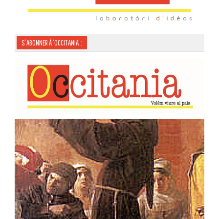
S’ABONNER À ‘OCCITANIA’ :