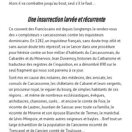
Alors il va combattre jusqu’au bout, seul s’il le faut…
Une insurrection larvée et récurrente
Ce couvent des Franciscains est depuis longtemps le rendez-vous
des « comploteurs » carcassonnais contre les inquisiteurs
dominicains. En 1282, un inquisiteur français, sans doute trop zélé et
sans aucun doute très répressif, va se lancer dans une procédure
pour hérésie contre un bon millier d’habitants du Carcassonnais, du
Cabardès et du Minervois. Jean Duvernoy, historien du Catharisme et
traducteur des registres de l’inquisition, en a dénombré 890 sur le
seul fragment qui nous soit parvenu à ce jour.
Sont mis en cause des notaires, des médecins, des avocats, les
consuls de Carcassonne, les châtelains de Cabaret et leurs sergents,
un procureur royal, le viguier du bourg, de simples habitants de ces
régions… et même de nombreux ecclésiastiques, évêques,
archidiacres, chanoines, curés… et encore le comte de Foix, le
vicomte de Lautrec, Jourdain de Saissac avec toute sa famille, le
vicomte de Minerve et son épouse Blanche de Termes, le maréchal
de Lévis-Mirepoix, et maints autres seigneurs et bayles… Bref tout un
large échantillon de la population de l’ancienne vicomté de
Trencavel et de l’ancien comté de Toulouse…