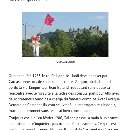
Carcassonne
Or durant l’été 1285, le roi Philippe-le-Hardi devait passer par
Carcassonne lors de sa croisade contre l’Aragon, où d’ailleurs il
perdit la vie. L’inquisiteur Jean Galand , redoutant sans doute la
rencontre avec le roi suite à la lettre des consuls, part pour Albi avec
deux prétendus témoins à charge du fameux complot. Avec l’évêque
Bernard de Castanet, ils vont se livrer à un interrogatoire « bidon »,
mais apparemment sans résultat bien convaincant.
Toujours est-il qu’en février 1286, Galand passe la main à un nouvel
inquisiteur qui n’inquiètera pas trop les Carcassonnais. Ce qui n’est
pas le cas pour les gens d’Albi, où Bernard de Castanet va sévir sans