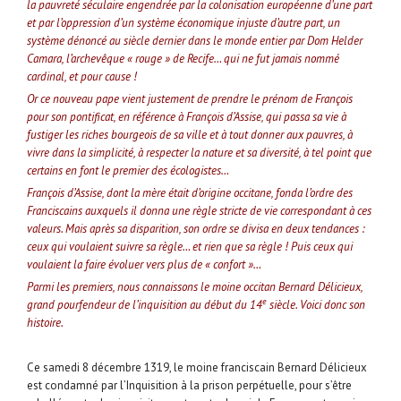
la pauvreté séculaire engendrée par la colonisation européenne d’une part
et par l’oppression d’un système économique injuste d’autre part, un
système dénoncé au siècle dernier dans le monde entier par Dom Helder
Camara, l’archevêque « rouge » de Recife… qui ne fut jamais nommé
cardinal, et pour cause !
Or ce nouveau pape vient justement de prendre le prénom de François
pour son pontificat, en référence à François d’Assise, qui passa sa vie à
fustiger les riches bourgeois de sa ville et à tout donner aux pauvres, à
vivre dans la simplicité, à respecter la nature et sa diversité, à tel point que
certains en font le premier des écologistes…
François d’Assise, dont la mère était d’origine occitane, fonda l’ordre des
Franciscains auxquels il donna une règle stricte de vie correspondant à ces
valeurs. Mais après sa disparition, son ordre se divisa en deux tendances :
ceux qui voulaient suivre sa règle… et rien que sa règle ! Puis ceux qui
voulaient la faire évoluer vers plus de « confort »…
Parmi les premiers, nous connaissons le moine occitan Bernard Délicieux,
e
grand pourfendeur de l’inquisition au début du 14
siècle. Voici donc son
histoire.
Ce samedi 8 décembre 1319, le moine franciscain Bernard Délicieux
est condamné par l’Inquisition à la prison perpétuelle, pour s’être