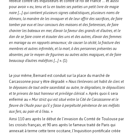
rebellé contre les inquisiteurs et contre le roi de France … et aussi
pour avoir «
eu, tenu et lu en toutes ses parties un petit livre de magie
noire […] qui contient plusieurs signes cabalistiques, plusieurs noms de
démons, la manière de les invoquer et de leur offrir des sacrifices, de faire
tomber par eux et leur concours des maisons et des forteresses, de faire
chavirer les bateaux en mer, d’avoir la faveur des grands et d’autres, et le
don de se faire croire et écouter des uns et des autres, d’avoir des femmes
en mariage ou en rapports amoureux; de causer la cécité, la fracture des
membres et autres infirmités, et la mort, à des personnes présentes ou
absentes, par le moyen de figurines ou autres actes magiques, et de faire
beaucoup d’autres maléfices […]
». (1)
Le jour même, Bernard est conduit sur la place du marché de
Carcassonne pour y être dégradé: «
Nous t’enlevons cet habit de clerc et
te déposons de tout ordre sacerdotal ou autre, te dégradons, te dépouillons
et te privons de tout honneur et privilège clérical ».
Après quoi il sera
enfermé au
« Mur strict qui est situé entre la Cité de Carcassonne et le
fleuve de l’Aude pour qu’il y fasse à perpétuité pénitence de ses méfaits
aux fers, au pain et à l’eau.
»
Ainsi 110 ans après le début de l’invasion du Comté de Toulouse par
les croisés français, et 90 ans après le fameux traité de Paris qui
annexait à terme cette terre occitane, l’Inquisition pontificale créée