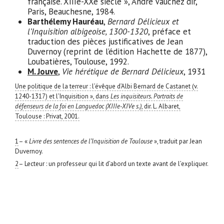
française. XIIIe-XXe siècle », André Vauchez dir,
Paris, Beauchesne, 1984.
Barthélemy Hauréau
,
Bernard Délicieux et
l’Inquisition albigeoise, 1300-1320
, préface et
traduction des pièces justificatives de Jean
Duvernoy (reprint de l’édition Hachette de 1877),
Loubatières, Toulouse, 1992.
M. Jouve
,
Vie hérétique de Bernard Délicieux
, 1931
Une politique de la terreur : l’évêque d’Albi Bernard de Castanet (v.
1240-1317) et l’Inquisition », dans
Les inquisiteurs. Portraits de
défenseurs de la foi en Languedoc (XIIIe-XIVe s.)
, dir. L. Albaret,
Toulouse : Privat, 2001.
1
– «
Livre des sentences de l’Inquisition de Toulouse
», traduit par Jean
Duvernoy.
2
– Lecteur : un professeur qui lit d’abord un texte avant de l’expliquer.