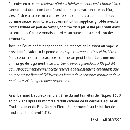
Fournier en fit «
une modeste affaire d’hérésie par entrave à l’Inquisition
».
Bernard est donc condamné seulement, pourrait-on dire, au Mur,
c’est-à-dire à la prison à vie, les fers aux pieds, du pain et de l’eau
comme seule nourriture… autrement dit un supplice ignoble avec la
mort assurée en peu de temps, comme on a pu le lire plus haut dans
la lettre des Carcassonnais au roi et au pape sur la condition des
emmurés.
Jacques Fournier émit cependant une réserve en laissant au pape la
possibilité d’adoucir la peine «
en ce qui concerne les fers et la diète
».
Mais celui-ci sera implacable, comme on peut le lire dans une note
en marge du jugement: «
Le Très-Saint-Père le pape Jean XXII […] dit
qu’il révoquait entièrement cette réserve d’adoucissement, ordonnant que
pour ce même Bernard Délicieux la vigueur de la sentence rendue et de la
pénitence soit intégralement respectée
».
Ainsi Bernard Délicieux rendra l’âme durant les fêtes de Pâques 1320,
soit dix ans après la mort du Parfait cathare de la dernière église du
Toulousain et du Bas-Quercy, Pierre Autier monté sur le bûcher de
Toulouse le 10 avril 1310.
Jòrdi LABOUYSSE