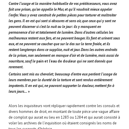
Contre l’usage et la manière habituelle de vos prédécesseurs, vous avez
fait une prison, qu’on appelle le Mur, et qu’il vaudrait mieux appeler
l’enfer. Vous y avez construit de petites pièces pour torturer et maltraiter
les gens. Il en est qui sont si obscures et sans air, que ceux qui y sont ne
peuvent discerner si c’est la nuit ou le jour: ils y manquent en
permanence d’air et totalement de lumière. Dans d’autres cellules les
malheureux restent aux fers, et ne peuvent bouger. Ils font et urinent sous
eux, et ne peuvent se coucher que sur le dos sur la terre froide, et ils
restent longtemps dans ce supplice, nuit et jour. Dans les autres endroits
de la prison, non seulement on manque d’air et de lumière, mais aussi de
nourriture, sauf le
pain et l’eau de douleur
qui ne sont donnés que
rarement.
Certains sont mis au chevalet; beaucoup d’entre eux perdent l’usage de
leurs membres par la dureté de la torture et sont rendus entièrement
impotents. Il en est qui, ne pouvant supporter la douleur, mettent fin à
leurs jours…
»
Alors les inquisiteurs vont répliquer rapidement contre les consuls et
divers hommes de droit, en montant de toute pièce une vague affaire
de complot qui aurait eu lieu en 1283 ou 1284 et qui aurait consisté à
voler les archives de l’inquisition où étaient consignés les noms de
tous les suspects d’hérésie.