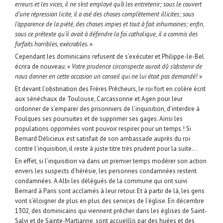
erreurs et les vices, il ne s’est employé qu’à les entretenir; sous le couvert
d’une répression licite, il a osé des choses complètement illicites; sous
l’apparence de la piété, des choses impies et tout à fait inhumaines; enfin,
sous ce prétexte qu’il avait à défendre la foi catholique, il a commis des
forfaits horribles, exécrables.
»
Cependant les dominicains refusent de s’exécuter et Philippe-le-Bel
écrira de nouveau: «
Votre prudence circonspecte aurait dû s’abstenir de
nous donner en cette occasion un conseil qui ne lui était pas demandé!
»
Et devant l’obstination des Frères Prêcheurs, le roi fort en colère écrit
aux sénéchaux de Toulouse, Carcassonne et Agen pour leur
ordonner de s’emparer des prisonniers de l’inquisition, d’interdire à
Foulques ses poursuites et de supprimer ses gages. Ainsi les
populations opprimées vont pouvoir respirer pour un temps ! Si
Bernard Délicieux est satisfait de son ambassade auprès du roi
contre l’inquisition, il reste à juste titre très prudent pour la suite…
En effet, si l’inquisition va dans un premier temps modérer son action
envers les suspects d’hérésie, les personnes condamnées restent
condamnées. A Albi les délégués de la commune qui ont suivi
Bernard à Paris sont acclamés à leur retour. Et à partir de là, les gens
vont s’éloigner de plus en plus des services de l’église. En décembre
1302, des dominicains qui viennent prêcher dans les églises de Saint-
Salvi et de Sainte-Martianne, sont accueillis par des huées et des