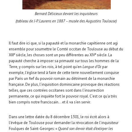
Bernard Délicieux devant les inquisiteurs
(tableau de J-P. Laurens en 1887 – musée des Augustins Toulouse)
Il faut dire ici que, si la papauté et la monarchie capétienne ont agi
ensemble pour soumettre le Comté occitan de Toulouse au début du
e
e
XIII
siècle, les choses sont un peu différentes au XIV
siècle. La
papauté cherche à imposer sa primauté sur tous les hommes de la
Terre, y compris sur les rois, à tel point qu’en
Langue d’Oc
par
exemple, l’église tend à faire de cette terre nouvellement conquise
par Paris un fief du pouvoir romain au détriment de la monarchie
française. De plus, l’inquisition dominicaine provoque des réactions
telles, que ces contrées occitanes sont dans l’insurrection
permanente, ce qui inquiète fort le pouvoir royal. C’est ce qu’a très
bien compris notre franciscain… et il va s’en servir.
Dans une lettre datée du 8 décembre 1301, le roi écrit alors à
l’évêque de Toulouse pour demander la révocation de l’inquisiteur
Foulques de Saint-Georges: «
Quand son devoir était d’extirper les