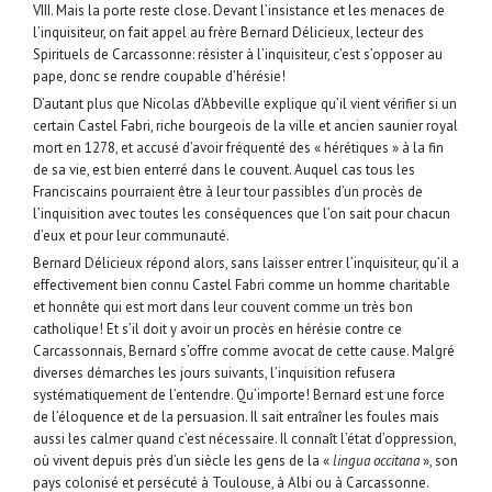
VIII. Mais la porte reste close. Devant l’insistance et les menaces de
l’inquisiteur, on fait appel au frère Bernard Délicieux, lecteur des
Spirituels de Carcassonne: résister à l’inquisiteur, c’est s’opposer au
pape, donc se rendre coupable d’hérésie!
D’autant plus que Nicolas d’Abbeville explique qu’il vient vérifier si un
certain Castel Fabri, riche bourgeois de la ville et ancien saunier royal
mort en 1278, et accusé d’avoir fréquenté des « hérétiques » à la fin
de sa vie, est bien enterré dans le couvent. Auquel cas tous les
Franciscains pourraient être à leur tour passibles d’un procès de
l’inquisition avec toutes les conséquences que l’on sait pour chacun
d’eux et pour leur communauté.
Bernard Délicieux répond alors, sans laisser entrer l’inquisiteur, qu’il a
effectivement bien connu Castel Fabri comme un homme charitable
et honnête qui est mort dans leur couvent comme un très bon
catholique! Et s’il doit y avoir un procès en hérésie contre ce
Carcassonnais, Bernard s’offre comme avocat de cette cause. Malgré
diverses démarches les jours suivants, l’inquisition refusera
systématiquement de l’entendre. Qu’importe! Bernard est une force
de l’éloquence et de la persuasion. Il sait entraîner les foules mais
aussi les calmer quand c’est nécessaire. Il connaît l’état d’oppression,
où vivent depuis près d’un siècle les gens de la «
lingua occitana
», son
pays colonisé et persécuté à Toulouse, à Albi ou à Carcassonne.