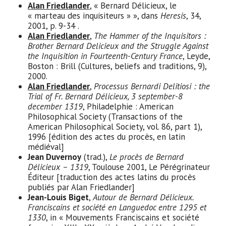
Alan Friedlander
, « Bernard Délicieux, le
« marteau des inquisiteurs » », dans
Heresis
, 34,
2001, p. 9-34 .
Alan Friedlander
,
The Hammer of the Inquisitors :
Brother Bernard Delicieux and the Struggle Against
the Inquisition in Fourteenth-Century France
, Leyde,
Boston : Brill (Cultures, beliefs and traditions, 9),
2000.
Alan Friedlander
,
Processus Bernardi Delitiosi : the
Trial of Fr. Bernard Délicieux, 3 september-8
december 1319
, Philadelphie : American
Philosophical Society (Transactions of the
American Philosophical Society, vol. 86, part 1),
1996 [édition des actes du procès, en latin
médiéval]
Jean Duvernoy
(trad.),
Le procès de Bernard
Délicieux – 1319
, Toulouse 2001, Le Pérégrinateur
Éditeur [traduction des actes latins du procès
publiés par Alan Friedlander]
Jean-Louis Biget
,
Autour de Bernard Délicieux.
Franciscains et société en Languedoc entre 1295 et
1330
, in « Mouvements Franciscains et société