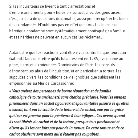
Si les inquisiteurs se livrent à tant d’arrestations et
d’emprisonnements pour « hérésie » surtout chez des gens aisés,
c’est, au-delà de questions doctrinales, aussi pour récupérer les biens
des condamnés. N’oublions pas en effet que tous les biens d’un
hérétique condamné sont systématiquement confisqués; sa famille
et ses héritiers ne peuvent en aucun cas les réclamer…
Autant dire que les réactions vont être vives contre l’inquisiteur Jean
Galand. Dans une lettre qu’ils lui adressent en 1285, avec copie au
pape, au roi et au prieur des Dominicains de Paris, les consuls
dénoncent les abus de l’inquisition, et en particulier la torture, les
supplices divers, les conditions de vie ignobles que subissent les
emprisonnés au Mur de Carcassonne:
«
Vous arrêtez des personnes de bonne réputation et de famille
catholique de toute ancienneté, sans citation préalable. Vous les retenez
prisonnières dans un cachot rigoureux et épouvantable jusqu’à ce qu’elles
avouent, tant par la crainte de la torture et du cachot, que par la grâce
qui leur est promise pour la pénitence à leur infliger… Ces aveux, quand
ils sont libérés du cachot et de la torture, presque tous proclament et
disent qu’ils les ont faits par peur de la torture. De cette torture et de ce
cachot plusieurs sont morts qui n’étaient pas coupables…