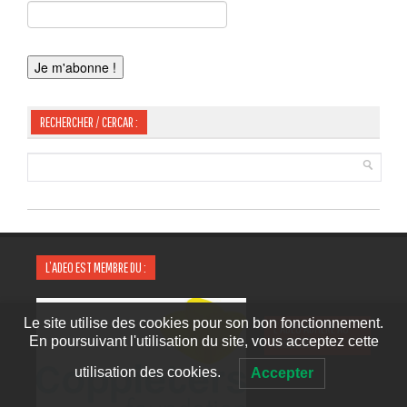
RECHERCHER / CERCAR :
L’ADEO EST MEMBRE DU :
Le site utilise des cookies pour son bon fonctionnement.
L’ADEO ADHÈRE AU
En poursuivant l'utilisation du site, vous acceptez cette
LABEL OC :
utilisation des cookies.
Accepter
P