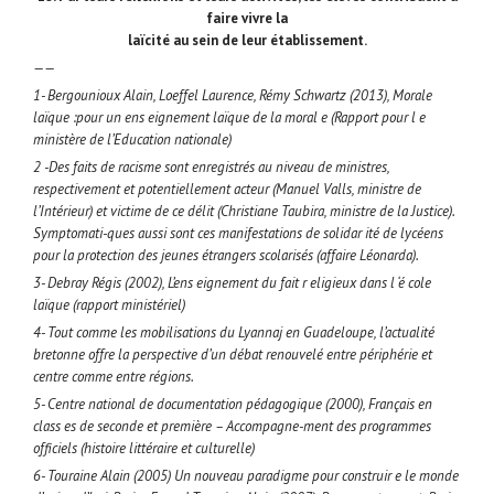
faire vivre la
laïcité au sein de leur établissement.
——
1- Bergounioux Alain, Loeffel Laurence, Rémy Schwartz (2013), Morale
laïque :pour un ens eignement laïque de la moral e (Rapport pour l e
ministère de l’Education nationale)
2 -Des faits de racisme sont enregistrés au niveau de ministres,
respectivement et potentiellement acteur (Manuel Valls, ministre de
l’Intérieur) et victime de ce délit (Christiane Taubira, ministre de la Justice).
Symptomati-ques aussi sont ces manifestations de solidar ité de lycéens
pour la protection des jeunes étrangers scolarisés (affaire Léonarda).
3- Debray Régis (2002), L’ens eignement du fait r eligieux dans l ‘é cole
laïque (rapport ministériel)
4- Tout comme les mobilisations du Lyannaj en Guadeloupe, l’actualité
bretonne offre la perspective d’un débat renouvelé entre périphérie et
centre comme entre régions.
5- Centre national de documentation pédagogique (2000), Français en
class es de seconde et première – Accompagne-ment des programmes
officiels (histoire littéraire et culturelle)
6- Touraine Alain (2005) Un nouveau paradigme pour construir e le monde