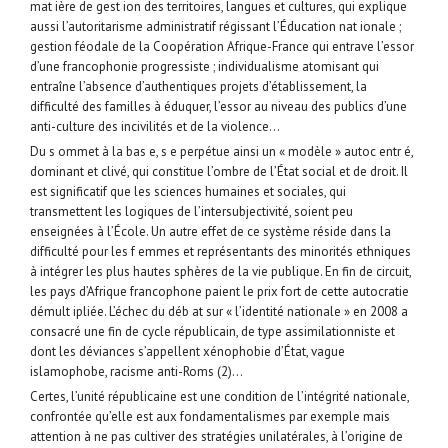
mat ière de gest ion des territoires, langues et cultures, qui explique
aussi l’autoritarisme administratif régissant l’Éducation nat ionale ;
gestion féodale de la Coopération Afrique-France qui entrave l’essor
d’une francophonie progressiste ; individualisme atomisant qui
entraîne l’absence d’authentiques projets d’établissement, la
difficulté des familles à éduquer, l’essor au niveau des publics d’une
anti-culture des incivilités et de la violence…
Du s ommet à la bas e, s e perpétue ainsi un « modèle » autoc entr é,
dominant et clivé, qui constitue l’ombre de l’État social et de droit. Il
est significatif que les sciences humaines et sociales, qui
transmettent les logiques de l’intersubjectivité, soient peu
enseignées à l’École. Un autre effet de ce système réside dans la
difficulté pour les f emmes et représentants des minorités ethniques
à intégrer les plus hautes sphères de la vie publique. En fin de circuit,
les pays d’Afrique francophone paient le prix fort de cette autocratie
démult ipliée. L’échec du déb at sur « l’identité nationale » en 2008 a
consacré une fin de cycle républicain, de type assimilationniste et
dont les déviances s’appellent xénophobie d’État, vague
islamophobe, racisme anti-Roms (2)…
Certes, l’unité républicaine est une condition de l’intégrité nationale,
confrontée qu’elle est aux fondamentalismes par exemple mais
attention à ne pas cultiver des stratégies unilatérales, à l’origine de