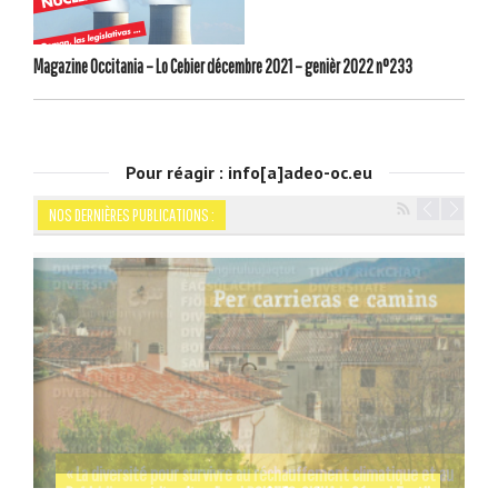
Magazine Occitania – Lo Cebier décembre 2021 – genièr 2022 n°233
Pour réagir : info[a]adeo-oc.eu
NOS DERNIÈRES PUBLICATIONS :
Navigation
« La diversité pour survivre au réchauffement climatique et au
refroidissement culturel » — David Grosclaude
Par les rues et les chemins de SIGNES-SIGNA – Gérard Tautil
Occitània Moments d’Histoire de Jordi LABOUYSSE