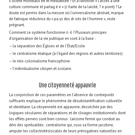
s ociété mondialis ée et médiatisée ? Et à favoriser « l’accès à une
culture commune et partag é e » (c harte de la laïcité, 7 e point) ? Le
doute est permis dans la mesure où l’universalisme abstrait, marque
de fabrique réductrice du « pa ys des dr oits de l’homme », reste
prégnant.
Comment ce système fonctionne-t- il ? Plusieurs principes
d’organisation de la vie publique en sont à la base :
– la séparation des Églises et de l’État/Ecole
– le centralisme étatique (à l’égard des régions et autres territoires)
– le néo-colonialisme francophone
– l’individualisme citoyen et scolaire.
Une citoyenneté appauvrie
La conjonction de ces paramètres en l’absence de contrepoids
suffisants explique le phénomène de désubstantification culturelle
et identitaire. La citoyenneté est appauvrie, desséchée par des
logiques séculaires de séparations et de clivages institutionnels dont
les effets pervers sont bien connus : laïcisme fermé qui conduit au
déni des spiritualités ; centralisme qui, sous sa forme jacobine,
ampute les collectivitéslocales de leurs prérogatives naturelles en