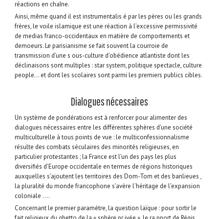
réactions en chaîne.
Ainsi, même quand il est instrumentalis é par les pères ou les grands
frères, le voile islamique est une réaction à l’excessive permissivité
de medias franco-occidentaux en matière de comportements et
demoeurs. Le parisianisme se fait souvent la courroie de
transmission d’une s ous-culture d’obédience atlantiste dont les
déclinaisons sont multiples : star system, politique spectacle, culture
people… et dont les scolaires sont parmi les premiers publics cibles.
Dialogues nécessaires
Un système de pondérations est à renforcer pour alimenter des
dialogues nécessaires entre les différentes sphères d’une société
multiculturelle à tous points de vue : le multiconfessionnalisme
résulte des combats séculaires des minorités religieuses, en
particulier protestantes ; la France est l’un des pays les plus
diversifiés d’Europe occidentale en termes de régions historiques
auxquelles s’ajoutent les territoires des Dom-Tom et des banlieues ,
la pluralité du monde francophone s’avère l’héritage de l’expansion
coloniale ….
Concernant le premier paramètre, la question laïque : pour sortir le
fait religieux du ghetto de la « sphère pr ivée », le ra pport de Régis