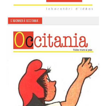
S’ABONNER À ‘OCCITANIA’ :