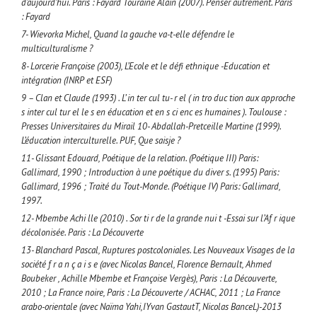
d’aujourd’hui. Paris : Fayard Touraine Alain (2007). Penser autrement. Paris
: Fayard
7- Wievorka Michel, Quand la gauche va-t-elle défendre le
multiculturalisme ?
8- Lorcerie Françoise (2003), L’Ecole et le défi ethnique -Education et
intégration (INRP et ESF)
9 – Clan et Claude (1993) . L’ in ter cul tu- r el ( in tro duc tion aux approche
s inter cul tur el le s en éducation et en s ci enc es humaines ). Toulouse :
Presses Universitaires du Mirail 10- Abdallah-Pretceille Martine (1999).
L’éducation interculturelle. PUF, Que saisje ?
11- Glissant Edouard, Poétique de la relation. (Poétique III) Paris:
Gallimard, 1990 ; Introduction à une poétique du diver s. (1995) Paris:
Gallimard, 1996 ; Traité du Tout-Monde. (Poétique IV) Paris: Gallimard,
1997.
12- Mbembe Achi lle (2010) . Sor ti r de la grande nui t -Essai sur l’Af r ique
décolonisée. Paris : La Découverte
13- Blanchard Pascal, Ruptures postcoloniales. Les Nouveaux Visages de la
société f r a n ç a i s e (avec Nicolas Bancel, Florence Bernault, Ahmed
Boubeker , Achille Mbembe et Françoise Vergès), Paris : La Découverte,
2010 ; La France noire, Paris : La Découverte / ACHAC, 2011 ; La France
arabo-orientale (avec Naïma Yahi,IYvan GastautT, Nicolas BanceL)-2013