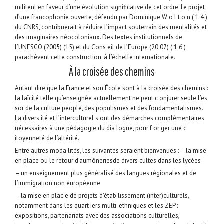
militent en faveur d’une évolution significative de cet ordre. Le projet
d’une francophonie ouverte, défendu par Dominique W o l t o n ( 1 4 )
du CNRS, contribuerait à réduire l’impact souterrain des mentalités et
des imaginaires néocoloniaux. Des textes institutionnels de
l’UNESCO (2005) (15) et du Cons eil de l’Europe (20 07) ( 1 6 )
parachèvent cette construction, à l’échelle internationale.
À la croisée des chemins
Autant dire que la France et son École sont à la croisée des chemins :
la laïcité telle qu’enseignée actuellement ne peut c onjurer seule l’es
sor de la culture people, des populismes et des fondamentalismes.
La divers ité et l’interculturel s ont des démarches complémentaires
nécessaires à une pédagogie du dia logue, pour f or ger une c
itoyenneté de l’altérité.
Entre autres moda lités, les suivantes seraient bienvenues : – la mise
en place ou le retour d’aumôneriesde divers cultes dans les lycées
– un enseignement plus généralisé des langues régionales et de
l’immigration non européenne
– la mise en plac e de projets d’étab lissement (inter)culturels,
notamment dans les quart iers multi-ethniques et les ZEP :
expositions, partenariats avec des associations culturelles,