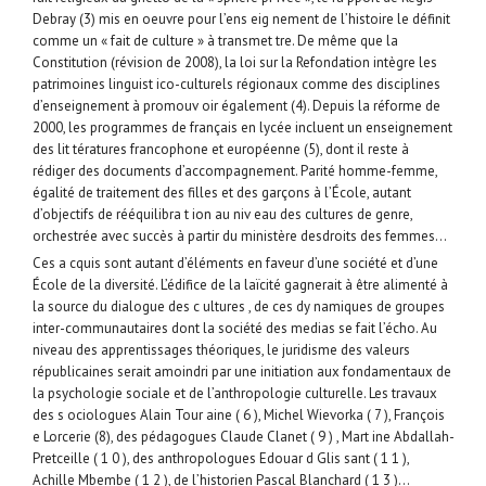
Debray (3) mis en oeuvre pour l’ens eig nement de l’histoire le définit
comme un « fait de culture » à transmet tre. De même que la
Constitution (révision de 2008), la loi sur la Refondation intègre les
patrimoines linguist ico-culturels régionaux comme des disciplines
d’enseignement à promouv oir également (4). Depuis la réforme de
2000, les programmes de français en lycée incluent un enseignement
des lit tératures francophone et européenne (5), dont il reste à
rédiger des documents d’accompagnement. Parité homme-femme,
égalité de traitement des filles et des garçons à l’École, autant
d’objectifs de rééquilibra t ion au niv eau des cultures de genre,
orchestrée avec succès à partir du ministère desdroits des femmes…
Ces a cquis sont autant d’éléments en faveur d’une société et d’une
École de la diversité. L’édifice de la laïcité gagnerait à être alimenté à
la source du dialogue des c ultures , de ces dy namiques de groupes
inter-communautaires dont la société des medias se fait l’écho. Au
niveau des apprentissages théoriques, le juridisme des valeurs
républicaines serait amoindri par une initiation aux fondamentaux de
la psychologie sociale et de l’anthropologie culturelle. Les travaux
des s ociologues Alain Tour aine ( 6 ), Michel Wievorka ( 7 ), François
e Lorcerie (8), des pédagogues Claude Clanet ( 9 ) , Mart ine Abdallah-
Pretceille ( 1 0 ), des anthropologues Edouar d Glis sant ( 1 1 ),
Achille Mbembe ( 1 2 ), de l’historien Pascal Blanchard ( 1 3 )…