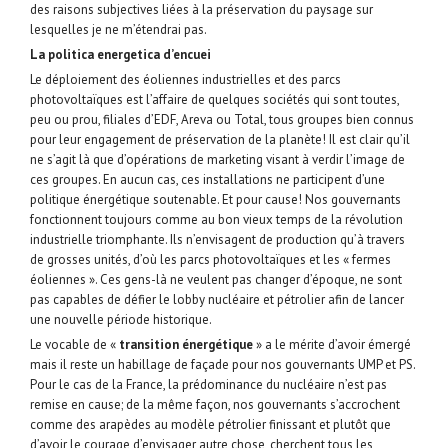
des raisons subjectives liées à la préservation du paysage sur
lesquelles je ne m’étendrai pas.
La politica energetica d’encuei
Le déploiement des éoliennes industrielles et des parcs
photovoltaïques est l’affaire de quelques sociétés qui sont toutes,
peu ou prou, filiales d’EDF, Areva ou Total, tous groupes bien connus
pour leur engagement de préservation de la planète! Il est clair qu’il
ne s’agit là que d’opérations de marketing visant à verdir l’image de
ces groupes. En aucun cas, ces installations ne participent d’une
politique énergétique soutenable. Et pour cause! Nos gouvernants
fonctionnent toujours comme au bon vieux temps de la révolution
industrielle triomphante. Ils n’envisagent de production qu’à travers
de grosses unités, d’où les parcs photovoltaïques et les « fermes
éoliennes ». Ces gens-là ne veulent pas changer d’époque, ne sont
pas capables de défier le lobby nucléaire et pétrolier afin de lancer
une nouvelle période historique.
Le vocable de «
transition
énergétique
» a le mérite d’avoir émergé
mais il reste un habillage de façade pour nos gouvernants UMP et PS.
Pour le cas de la France, la prédominance du nucléaire n’est pas
remise en cause; de la même façon, nos gouvernants s’accrochent
comme des arapèdes au modèle pétrolier finissant et plutôt que
d’avoir le courage d’envisager autre chose, cherchent tous les