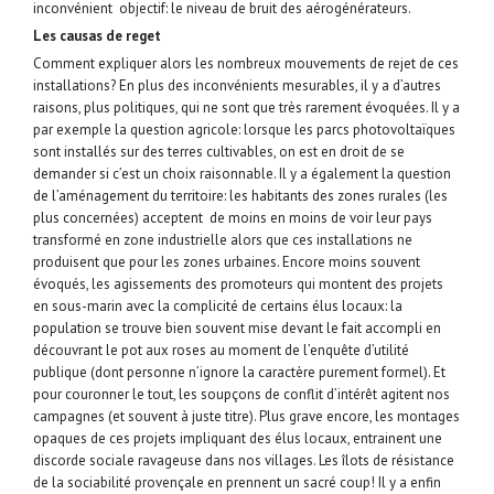
inconvénient objectif: le niveau de bruit des aérogénérateurs.
Les causas de reget
Comment expliquer alors les nombreux mouvements de rejet de ces
installations? En plus des inconvénients mesurables, il y a d’autres
raisons, plus politiques, qui ne sont que très rarement évoquées. Il y a
par exemple la question agricole: lorsque les parcs photovoltaïques
sont installés sur des terres cultivables, on est en droit de se
demander si c’est un choix raisonnable. Il y a également la question
de l’aménagement du territoire: les habitants des zones rurales (les
plus concernées) acceptent de moins en moins de voir leur pays
transformé en zone industrielle alors que ces installations ne
produisent que pour les zones urbaines. Encore moins souvent
évoqués, les agissements des promoteurs qui montent des projets
en sous-marin avec la complicité de certains élus locaux: la
population se trouve bien souvent mise devant le fait accompli en
découvrant le pot aux roses au moment de l’enquête d’utilité
publique (dont personne n’ignore la caractère purement formel). Et
pour couronner le tout, les soupçons de conflit d’intérêt agitent nos
campagnes (et souvent à juste titre). Plus grave encore, les montages
opaques de ces projets impliquant des élus locaux, entrainent une
discorde sociale ravageuse dans nos villages. Les îlots de résistance
de la sociabilité provençale en prennent un sacré coup! Il y a enfin