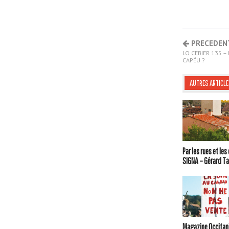
Pas
PRECEDEN
LO CEBIER 135 – 
CAPÉU ?
AUTRES ARTICLE
Par les rues et le
SIGNA – Gérard Ta
Magazine Occitani