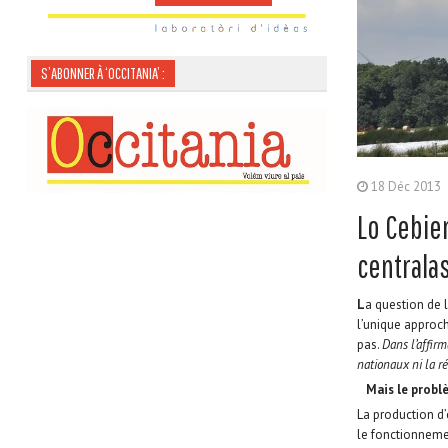
S’ABONNER À ‘OCCITANIA’ :
18 Déc 2013
Lo Cebier
centralas
L
a question de 
l’unique approch
pas.
Dans l’affir
nationaux ni la ré
Mais le problè
La production d’é
le fonctionnemen