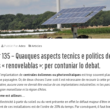
Publié
Par
Adeo
Articles
 135 – Quauques aspects tecnìcs e politìcs d
 « renovelablas »: per contuniar lo debat.
l’implantation de
centrales éoliennes ou photovoltaïques
est trop souvent pla
e paysagère. Or, de deux choses l’une: soit il est nécessaire de recourir à cette pr
mative, aucune zone ne devrait être exclue de ces implantations industrielles: ni les par
gion marseillaise ni la région d’Arles
.
me est ailleurs …
lectricité à partir du soleil ou du vent présente en effet le défaut majeur d’être in
t de ces installations est de l’ordre de 20% du temps. Par conséquent, il faut 