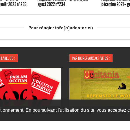
enièr 2023 n°235
agost 2022 n°234
décembre 2021 – g
Pour réagir : info[a]adeo-oc.eu
 LABEL OC :
PARTICIPER AUX ACTIVITÉS :
tionnement. En poursuivant l'utilisation du site, vous acceptez ce
Proposer Une