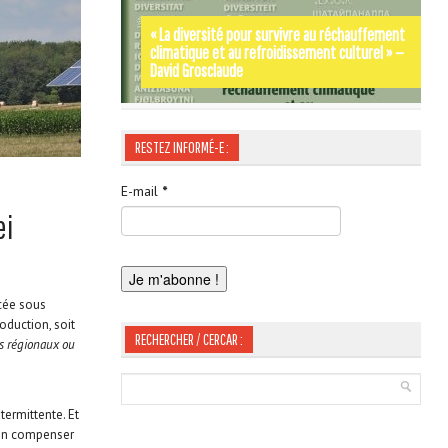
« La diversité pour survivre au réchauffement
climatique et au refroidissement culturel » —
Par les rues et les chemins de SIGNES-SIGNA –
Occitània Moments d’Histoire de Jordi
David Grosclaude
Gérard Tautil
LABOUYSSE
RESTEZ INFORMÉ-E :
E-mail
*
ei
cée sous
oduction, soit
RECHERCHER / CERCAR :
cs régionaux ou
termittente. Et
bien compenser