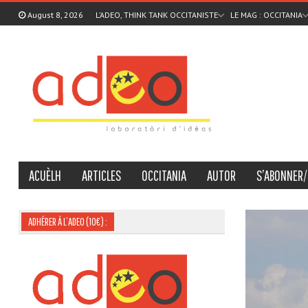
August 8, 2026
L’ADEO, THINK TANK OCCITANISTE
LE MAG : OCCITANIA
ACUÈLH
ARTICLES
OCCITANIA
AUTOR
S’ABONNER/
ADHÉRER À L’ADEO (10€) :