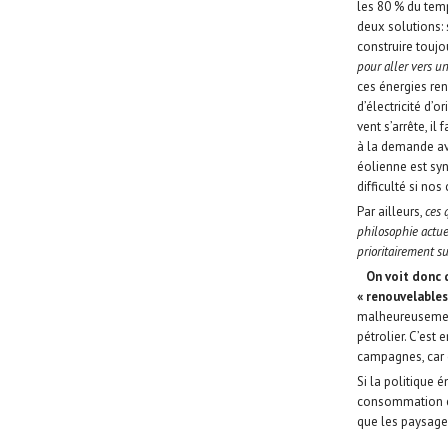
les 80 % du temp
deux solutions: 
construire toujo
pour aller vers u
ces énergies ren
d’électricité d’
vent s’arrête, il
à la demande ave
éolienne est syn
difficulté si no
Par ailleurs,
ces 
philosophie actuel
prioritairement s
On voit donc qu
« renouvelables
malheureusement
pétrolier. C’est
campagnes, car 
Si la politique 
consommation et
que les paysages