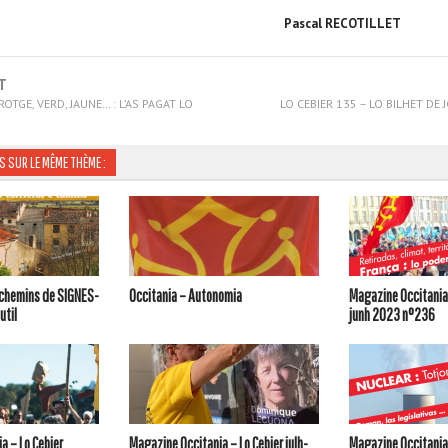
cal RECOTILLET
T
ROTGE, VERD, JAUNE… : L’AS PAGAT LO
LO CEBIER 135 – LO BILHET DE
S SUR LE MÊME THÈME :
s chemins de SIGNES-
Occitania – Autonomia
Magazine Occitania 
util
junh 2023 n°236
a – Lo Cebier
Magazine Occitania – Lo Cebier julh-
Magazine Occitania 