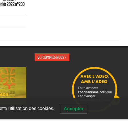
enièr 2022 n°233
QUI SOMMES-NOUS ?
tte utilisation des cookies.
Accepter
 Publication –
Contact –
Mentions Légales –
Liens –
[Se Connecter]