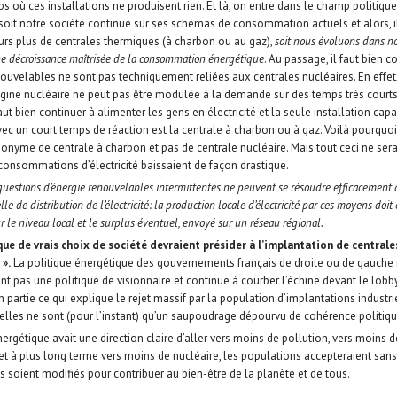
s où ces installations ne produisent rien. Et là, on entre dans le champ politique!
soit notre société continue sur ses schémas de consommation actuels et alors, i
urs plus de centrales thermiques (à charbon ou au gaz),
soit nous évoluons dans 
ne décroissance maîtrisée de la consommation énergétique
. Au passage, il faut bien
ouvelables ne sont pas techniquement reliées aux centrales nucléaires. En effet
origine nucléaire ne peut pas être modulée à la demande sur des temps très courts 
 faut bien continuer à alimenter les gens en électricité et la seule installation ca
c un court temps de réaction est la centrale à charbon ou à gaz. Voilà pourquoi
onyme de centrale à charbon et pas de centrale nucléaire. Mais tout ceci ne sera
s consommations d’électricité baissaient de façon drastique.
questions d’énergie renouvelables intermittentes ne peuvent se résoudre efficacement 
le de distribution de l’électricité: la production locale d’électricité par ces moyens do
ur le niveau local et le surplus éventuel, envoyé sur un réseau régional.
e de vrais choix de société devraient présider à l’implantation de centrale
 ».
La politique énergétique des gouvernements français de droite ou de gauche 
 pas une politique de visionnaire et continue à courber l’échine devant le lobb
 en partie ce qui explique le rejet massif par la population d’implantations industr
elles ne sont (pour l’instant) qu’un saupoudrage dépourvu de cohérence politiqu
énergétique avait une direction claire d’aller vers moins de pollution, vers moins d
 à plus long terme vers moins de nucléaire, les populations accepteraient san
 soient modifiés pour contribuer au bien-être de la planète et de tous.