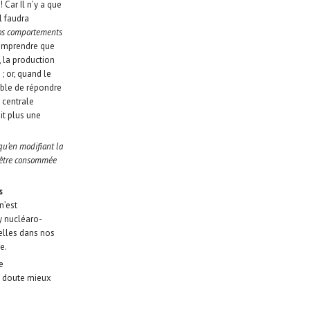
 Car Il n’y a que
l faudra
nos comportements
 comprendre que
, la production
; or, quand le
pable de répondre
 centrale
it plus une
qu’en modifiant la
it être consommée
s
n’est
y nucléaro-
ielles dans nos
e.
e
s doute mieux