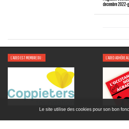
decembre 2022-g
L’ADEO EST MEMBRE DU :
L’ADEO ADHÈRE AU
Le site utilise des cookies pour son bon fonc
©
Adeo
- Tous droits réservés.