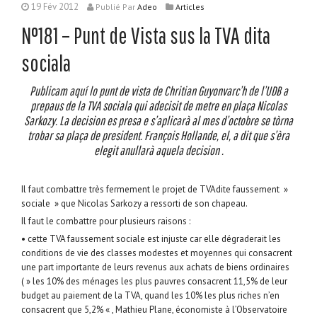
19 Fév 2012
Publié
Par
Adeo
Articles
N°181 – Punt de Vista sus la TVA dita
sociala
Publicam aquí lo punt de vista de Chritian Guyonvarc’h de l’UDB a
prepaus de la TVA sociala qui adecisit de metre en plaça Nicolas
Sarkozy. La decision es presa e s’aplicarà al mes d’octobre se tòrna
trobar sa plaça de president. François Hollande, el, a dit que s’èra
elegit anullarà aquela decision .
Il faut combattre très fermement le projet de TVAdite faussement »
sociale » que Nicolas Sarkozy a ressorti de son chapeau.
Il faut le combattre pour plusieurs raisons :
• cette TVA faussement sociale est injuste car elle dégraderait les
conditions de vie des classes modestes et moyennes qui consacrent
une part importante de leurs revenus aux achats de biens ordinaires
( » les 10% des ménages les plus pauvres consacrent 11,5% de leur
budget au paiement de la TVA, quand les 10% les plus riches n’en
consacrent que 5,2% « , Mathieu Plane, économiste à l’Observatoire