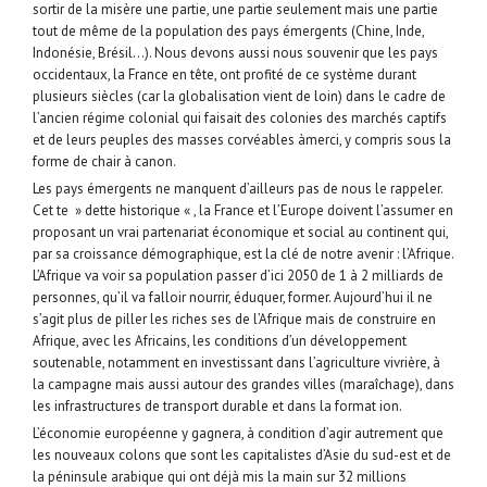
sortir de la misère une partie, une partie seulement mais une partie
tout de même de la population des pays émergents (Chine, Inde,
Indonésie, Brésil…). Nous devons aussi nous souvenir que les pays
occidentaux, la France en tête, ont profité de ce système durant
plusieurs siècles (car la globalisation vient de loin) dans le cadre de
l’ancien régime colonial qui faisait des colonies des marchés captifs
et de leurs peuples des masses corvéables àmerci, y compris sous la
forme de chair à canon.
Les pays émergents ne manquent d’ailleurs pas de nous le rappeler.
Cet te » dette historique « , la France et l’Europe doivent l’assumer en
proposant un vrai partenariat économique et social au continent qui,
par sa croissance démographique, est la clé de notre avenir : l’Afrique.
L’Afrique va voir sa population passer d’ici 2050 de 1 à 2 milliards de
personnes, qu’il va falloir nourrir, éduquer, former. Aujourd’hui il ne
s’agit plus de piller les riches ses de l’Afrique mais de construire en
Afrique, avec les Africains, les conditions d’un développement
soutenable, notamment en investissant dans l’agriculture vivrière, à
la campagne mais aussi autour des grandes villes (maraîchage), dans
les infrastructures de transport durable et dans la format ion.
L’économie européenne y gagnera, à condition d’agir autrement que
les nouveaux colons que sont les capitalistes d’Asie du sud-est et de
la péninsule arabique qui ont déjà mis la main sur 32 millions