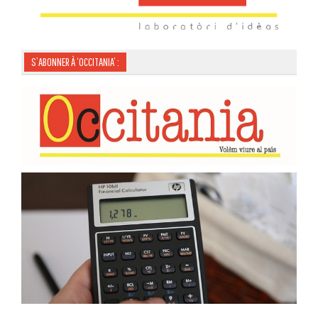
S’ABONNER À ‘OCCITANIA’ :