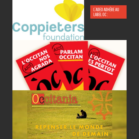
L’ADEO ADHÈRE AU
LABEL OC :
P
A
AC