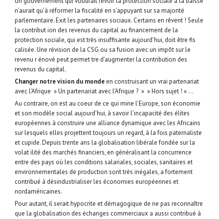
Un gouvernement qui voudrait revoir la protection sociale à la baisse
n’aurait qu’à réformer la fiscalité en s’appuyant sur sa majorité
parlementaire. Exit les partenaires sociaux. Certains en rêvent ! Seule
la contribut ion des revenus du capital au financement de la
protection sociale, qui est très insuffisante aujourd’hui, doit être fis
calisée. Une révision de la CSG ou sa fusion avec un impôt sur le
revenu r énové peut permet tre d’augmenter la contribution des
revenus du capital.
Changer notre vision du monde
en construisant un vrai partenariat
avec l’Afrique » Un partenariat avec l’Afrique ? » » Hors sujet ! « …
Au contraire, on est au coeur de ce qui mine l’Europe, son économie
et son modèle social aujourd’hui, à savoir l’incapacité des élites
européennes à construire une alliance dynamique avec les Africains
sur lesquels elles projettent toujours un regard, à la fois paternaliste
et cupide. Depuis trente ans la globalisation libérale fondée sur la
volat ilité des marchés financiers, en généralisant la concurrence
entre des pays où les conditions salariales, sociales, sanitaires et
environnementales de production sont très inégales, a fortement
contribué à désindustrialiser les économies européennes et
nordaméricaines.
Pour autant, il serait hypocrite et démagogique de ne pas reconnaître
que la globalisation des échanges commerciaux a aussi contribué à