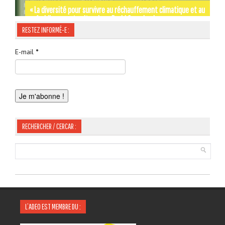
« La diversité pour survivre au réchauffement climatique et au
refroidissement culturel » — David Grosclaude
Par les rues et les chemins de SIGNES-SIGNA – Gérard Tautil
Occitània Moments d’Histoire de Jordi LABOUYSSE
RESTEZ INFORMÉ-E :
E-mail
*
RECHERCHER / CERCAR :
L’ADEO EST MEMBRE DU :