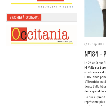
S’ABONNER À ‘OCCITANIA’ :
19 Sep 2012
N°184 – P
Le 26 août sur B
M. Valls sur Euro
« La France a du
F. Hollande pend
d’électricité nu
doute l’affaibli
de ce grand déf
Ce qui surprend p
représente plus 