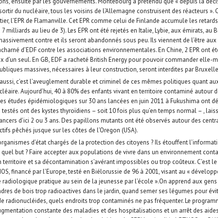
ions, ensuite par les gouvernements. Montebourg a prétendu que « depuis la déci
rtir du nucléaire, tous les voisins de l’Allemagne construisent des réacteurs ». C
tier, l’EPR de Flamanville. Cet EPR comme celui de Finlande accumule les retards 
 7 milliards au lieu de 3). Les EPR ont été rejetés en Italie, Lybie, aux émirats, au Br
assivement contre et ils seront abandonnés sous peu. Ils viennent de l’être au
charné d’EDF contre les associations environnementales. En Chine, 2 EPR ont ét
rix d’un seul. En GB, EDF a racheté British Energy pour pouvoir commander elle-
ubliques massives, nécessaires à leur construction, seront interdites par Bruxelle
 aussi, c’est l’aveuglement durable et criminel de ces mêmes politiques quant 
cléaire. Aujourd’hui, 40 à 80% des enfants vivant en territoire contaminé autour 
es études épidémiologiques sur 30 ans lancées en juin 2011 à Fukushima ont d
testés ont des kystes thyroïdiens – soit 10 fois plus qu’en temps normal – , lais
cancers d’ici 2 ou 3 ans. Des papillons mutants ont été observés autour des centr
tifs pêchés jusque sur les côtes de l’Oregon (USA).
organismes d’état chargés de la protection des citoyens ? Ils étouffent l’informat
s quel but ? Faire accepter aux populations de vivre dans un environnement cont
n territoire et sa décontamination s’avérant impossibles ou trop coûteux. C’est le
, financé par l’Europe, testé en Biélorussie de 96 à 2001, visant au « dévelop
ue radiologique pratique au sein de la jeunesse par l’école ».On apprend aux ge
ndres de bois trop radioactives dans le jardin, quand semer ses légumes pour évi
de radionucléides, quels endroits trop contaminés ne pas fréquenter. Le program
entation constante des maladies et des hospitalisations et un arrêt des aides 