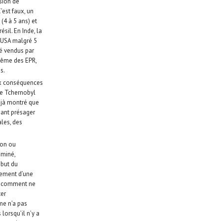
sion de
’est faux, un
(4 à 5 ans) et
ésil. En Inde, la
x USA malgré 5
é vendus par
même des EPR,
s.
aux conséquences
de Tchernobyl
éjà montré que
sant présager
ales, des
ion ou
aminé,
 but du
pement d’une
ns comment ne
ter
me n’a pas
lorsqu’il n’y a