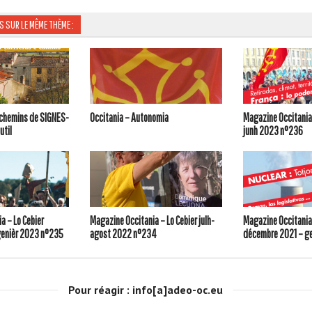
S SUR LE MÊME THÈME :
s chemins de SIGNES-
Occitania – Autonomia
Magazine Occitania 
util
junh 2023 n°236
a – Lo Cebier
Magazine Occitania – Lo Cebier julh-
Magazine Occitania 
enièr 2023 n°235
agost 2022 n°234
décembre 2021 – g
Pour réagir : info[a]adeo-oc.eu