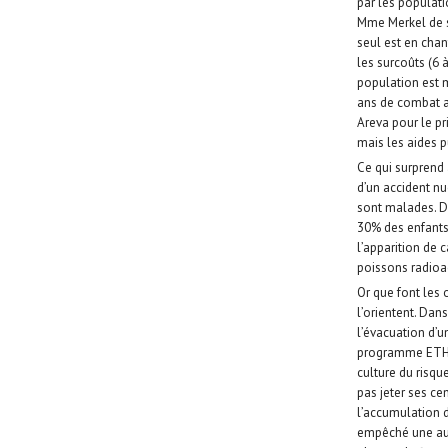
par les populat
Mme Merkel de so
seul est en chan
les surcoûts (6 à
population est m
ans de combat a
Areva pour le p
mais les aides p
Ce qui surprend
d’un accident nu
sont malades. D
30% des enfants 
l’apparition de 
poissons radioac
Or que font les 
l’orientent. Dan
l’évacuation d’u
programme ETHOS
culture du risq
pas jeter ses ce
l’accumulation 
empêché une augm