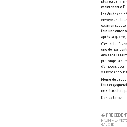
plus eu de fina
maintenant à F
Les études épid
envoyé une lettr
examen supplémen
faut une autoris
après la guerre,
C’est cela, l’av
une de nos centr
envisage la ferm
prolonge la dur
d’emplois pour r
s’associer pour
Même du petit bo
faux et gagnerai
ne s’écroulera p
Danisa Urroz
PRECEDEN
N°184 – LA VIC
GAUCHE