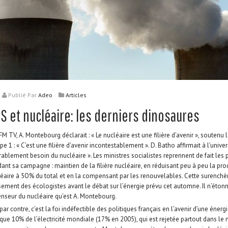
Publié
Par
Adeo
Articles
S et nucléaire: les derniers dinosaures
FM TV, A. Montebourg déclarait : « Le nucléaire est une filière d’avenir », soutenu
pe 1 : « C’est une filière d’avenir incontestablement ». D. Batho affirmait à l’unive
rablement besoin du nucléaire ». Les ministres socialistes reprennent de fait les
ant sa campagne : maintien de la filière nucléaire, en réduisant peu à peu la pr
cléaire à 5O% du total et en la compensant par les renouvelables. Cette surenchè
ssement des écologistes avant le débat sur l’énergie prévu cet automne. Il n’étonn
enseur du nucléaire qu’est A. Montebourg.
ar contre, c’est la foi indéfectible des politiques français en l’avenir d’une énerg
que 10% de l’électricité mondiale (17% en 2005), qui est rejetée partout dans le