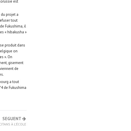
orussie est
du projet a
efuser tout
de Fukushima, il
les « hibakusha »
 se produit dans
Belgique on
es ». On
ment, gisement
 viennent de
es.
bourg a tout
n°4 de Fukushima
SEGUENT
CITANS À L’ÉCOLE