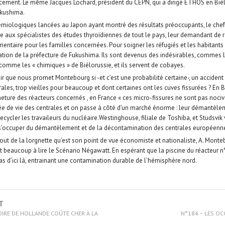
ncement. Le même Jacques Lochard, président du CEPN, qui a dirigé ETHOS en Biél
ukushima.
émiologiques lancées au Japon ayant montré des résultats préoccupants, le chef 
e aux spécialistes des études thyroïdiennes de tout le pays, leur demandant de r
taire pour les familles concernées. Pour soigner les réfugiés et les habitants 
ation de la préfecture de Fukushima. Ils sont devenus des indésirables, commes 
 comme les « chimiques » de Biélorussie, et ils servent de cobayes.
enir que nous promet Montebourg si -et c’est une probabilité certaine-, un accident
ales, trop vieilles pour beaucoup et dont certaines ont les cuves fissurées ? En 
eture des réacteurs concernés , en France « ces micro-fissures ne sont pas nociv
ée de vie des centrales et on passe à côté d’un marché énorme : leur démantèle
ecycler les travaileurs du nucléaire.Westinghouse, filiale de Toshiba, et Studsvik
 s’occuper du démantèlement et de la décontamination des centrales européenn
ut de la lorgnette qu’est son point de vue économiste et nationaliste, A. Monte
t beaucoup à lire le Scénario Négawatt. En espérant que la piscine du réacteur 
as d’ici là, entrainant une contamination durable de l’hémisphère nord.
T
TOIRE DE HOLLANDE COÛTE CHER À LA
N°184 – LES OC