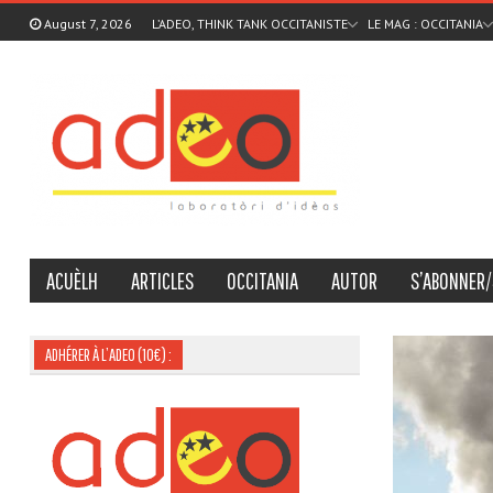
August 7, 2026
L’ADEO, THINK TANK OCCITANISTE
LE MAG : OCCITANIA
ACUÈLH
ARTICLES
OCCITANIA
AUTOR
S’ABONNER/
ADHÉRER À L’ADEO (10€) :