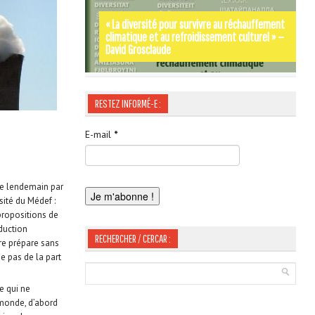
« La diversité pour survivre au réchauffement
climatique et au refroidissement culturel » —
Par les rues et les chemins de SIGNES-SIGNA –
Occitània Moments d’Histoire de Jordi
David Grosclaude
Gérard Tautil
LABOUYSSE
RESTEZ INFORMÉ-E :
E-mail
*
 le lendemain par
rsité du Médef :
 propositions de
oduction
RECHERCHER / CERCAR :
re prépare sans
e pas de la part
ie qui ne
 monde, d’abord