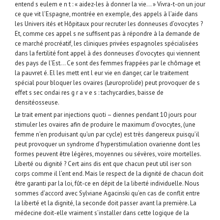
entend s eulem e n t : « aidez-les à donner la vie… » Vivra-t-on un jour
ce que vit l’Espagne, montrée en exemple, des appels à l’aide dans
les Univers ités et Hôpitaux pour recruter les donneuses d’ovocytes ?
Et, comme ces appel s ne suffisent pas à répondre à la demande de
ce marché procréatif, les cliniques privées espagnoles spécialisées
dans la fertilité font appel à des donneuses d’ovocytes qui viennent
des pays de l’Est… Ce sont des femmes frappées par le chômage et
la pauvret é. El les mett ent l eur vie en danger, car le traitement
spécial pour bloquer les ovaires (Leuroprolide) peut provoquer de s
effet s sec ondai res g r a v e s : tachycardies, baisse de
densitéosseuse.
Le trait ement par injections quoti – diennes pendant 10 jours pour
stimuler les ovaires afin de produire le maximum d’ovocytes, (une
femme n’en produisant qu’un par cycle) est très dangereux puisqu’il
peut provoquer un syndrome d’hyperstimulation ovarienne dont les
formes peuvent être légères, moyennes ou sévères, voire mortelles.
Liberté ou dignité ? Cert ains dis ent que chacun peut util iser son
corps comme il l’ent end. Mais le respect de la dignité de chacun doit
être garanti par la loi, fût-ce en dépit de la liberté individuelle. Nous
sommes d’accord avec Sylviane Agacinski qu’en cas de conflit entre
la liberté et la dignité, la seconde doit passer avant la première. La
médecine doit-elle vraiment s’installer dans cette logique de la