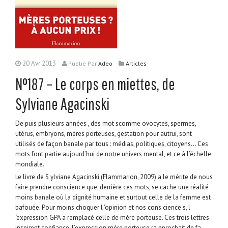
20 Avr 2013
Publié
Par
Adeo
Articles
N°187 – Le corps en miettes, de
Sylviane Agacinski
De puis plusieurs années , des mot scomme ovocytes, spermes,
utérus, embryons, mères porteuses, gestation pour autrui, sont
utilisés de façon banale par tous : médias, politiques, citoyens… Ces
mots font partie aujourd’hui de notre univers mental, et ce à l’échelle
mondiale.
Le livre de S ylviane Agacinski (Flammarion, 2009) a le mérite de nous
faire prendre conscience que, derrière ces mots, se cache une réalité
moins banale où la dignité humaine et surtout celle de la femme est
bafouée. Pour moins choquer l ‘opinion et nos cons cience s, l
‘expression GPA a remplacé celle de mère porteuse. Ces trois lettres
inspirent confiance. L’expression mère porteuse ra pprochait de fa