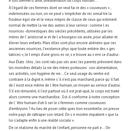
e soft bienvei ll ante, unealiénation du corps humain…
À l’égard de ces femmes dont on veut fai re des « couveuses « ,
indemnisées ou non, on ne peut s ’empêcher de rec onnaî tre la
froideur égoï ste et le vieux mépris de classe de ceux qui estiment
normal de mettre la vie des autres à leur service : comme l es
nourrices -domestiques des siècles précédents, utilisées par les
mères de l’ aristocrat ie et de l a bourgeoi sie aisée, pour allaiter et
élever leurs enfants. Mais elles sont plus encore aliénées que ces
anciennes nourrices, l’existence phys ique toute entière des « ges
tatrices », le t emps d’une gross es se, s e trouve au s ervi ce d’autrui .
Aux États -Unis , les cont rats pas sés avec les parents prévoient dans
les moindres détails la vie des mères porteuses : son alimentation,
ses activités, son hygiène de vie… Ce seul usage du ventre est
contraire à la dignit é, même s’ il n’est pas marchand, parce qu’ il fait
de l ‘exist ence même de l ‘être humain, un moyen au service d’autrui.
S’il est rémunéré, il l’est partout où il est prat iqué, le corps est traité
alors comme une marchandise.. Est-il conforme à notre conception
de l ‘ être humain d’uti li ser le s femmes comme couveuses
d’embryons ? Au lieu de poser cette ques tion essentielle, on presse
notre pays de rattraper son retard. On s e montre impatient « que la
loi s’adapte enfin à une réalité sociale ».
De ce réalisme du marché de l’enfant, personne ne parl e… On