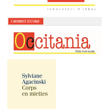
S’ABONNER À ‘OCCITANIA’ :