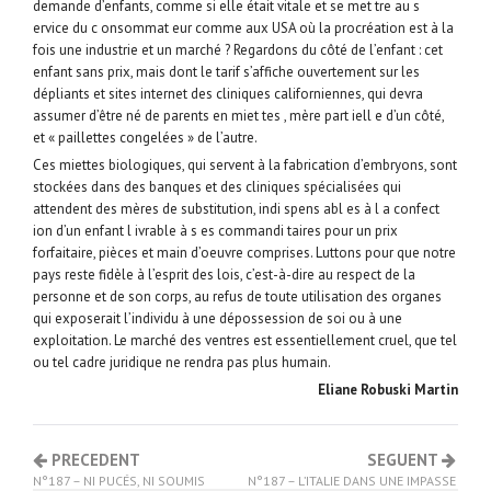
demande d’enfants, comme si elle était vitale et se met tre au s
ervice du c onsommat eur comme aux USA où la procréation est à la
fois une industrie et un marché ? Regardons du côté de l’enfant : cet
enfant sans prix, mais dont le tarif s’affiche ouvertement sur les
dépliants et sites internet des cliniques californiennes, qui devra
assumer d’être né de parents en miet tes , mère part iell e d’un côté,
et « paillettes congelées » de l’autre.
Ces miettes biologiques, qui servent à la fabrication d’embryons, sont
stockées dans des banques et des cliniques spécialisées qui
attendent des mères de substitution, indi spens abl es à l a confect
ion d’un enfant l ivrable à s es commandi taires pour un prix
forfaitaire, pièces et main d’oeuvre comprises. Luttons pour que notre
pays reste fidèle à l’esprit des lois, c’est-à-dire au respect de la
personne et de son corps, au refus de toute utilisation des organes
qui exposerait l’individu à une dépossession de soi ou à une
exploitation. Le marché des ventres est essentiellement cruel, que tel
ou tel cadre juridique ne rendra pas plus humain.
Eliane Robuski Martin
PRECEDENT
SEGUENT
N°187 – NI PUCÉS, NI SOUMIS
N°187 – L’ITALIE DANS UNE IMPASSE