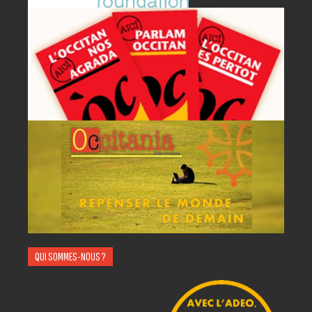
A
AC
QUI SOMMES-NOUS ?