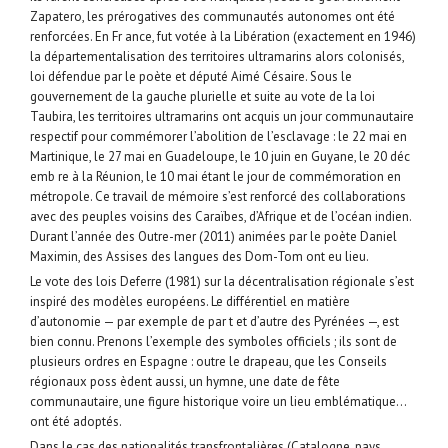
Zapatero, les prérogatives des communautés autonomes ont été
renforcées. En Fr ance, fut votée à la Libération (exactement en 1946)
la départementalisation des territoires ultramarins alors colonisés,
loi défendue par le poète et député Aimé Césaire. Sous le
gouvernement de la gauche plurielle et suite au vote de la loi
Taubira, les territoires ultramarins ont acquis un jour communautaire
respectif pour commémorer l’abolition de l’esclavage : le 22 mai en
Martinique, le 27 mai en Guadeloupe, le 10 juin en Guyane, le 20 déc
emb re à la Réunion, le 10 mai étant le jour de commémoration en
métropole. Ce travail de mémoire s’est renforcé des collaborations
avec des peuples voisins des Caraïbes, d’Afrique et de l’océan indien.
Durant l’année des Outre-mer (2011) animées par le poète Daniel
Maximin, des Assises des langues des Dom-Tom ont eu lieu.
Le vote des lois Deferre (1981) sur la décentralisation régionale s’est
inspiré des modèles européens. Le différentiel en matière
d’autonomie — par exemple de par t et d’autre des Pyrénées —, est
bien connu. Prenons l’exemple des symboles officiels ; ils sont de
plusieurs ordres en Espagne : outre le drapeau, que les Conseils
régionaux poss èdent aussi, un hymne, une date de fête
communautaire, une figure historique voire un lieu emblématique…
ont été adoptés.
Dans le cas des nationalités transfrontalières (Catalogne, pays