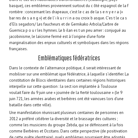
basque), ces emblèmes proviennent surtout du c ôté espagnol de la f
rontière : concernant les drapeaux, c’est le c as de la s e n y e r a («
bar res de s a n g ») et de l’ i k u r r i n a ou croix b asque. C’es t le ca s
d’Els segadors/ Les faucheurs et de Gernikako Arbola/L’arbre de
Guernica p o u r les hymnes. Le b ilan es t un peu amer : conjugué au
jacobinisme, le laïcisme fermé est à l’origine d’une forte
marginalisation des enjeux culturels et symboliques dans les régions
françaises.
Emblématiques fédératrices
Dans le contexte de l’alternance politique, il serait intéressant de
mobiliser sur une emblémat ique fédératrice, à laquelle s’identifier. La
constitution de Blocs identitaires dans certaines régions historiques
interpelle sur cette question : la sect ion implantée à Toulouse
voulait faire du 9 juin une « journée de la fierté toulousaine » (le 9
juin 721, les armées arabes et berbères ont été vaincues lors d’une
bataille dans cette ville).
Une manifestation réunissant plusieurs centaines de personnes en
2012 a préféré célébrer la diversité et le brassage des cultures ;
comme les musiciens du groupe Zebda, qui se définissent à la fois
comme Berbères et Occitans. Dans cette perspective (de positivation
de cette quête identitaire), quels emblèmes pourraient être adoptés,