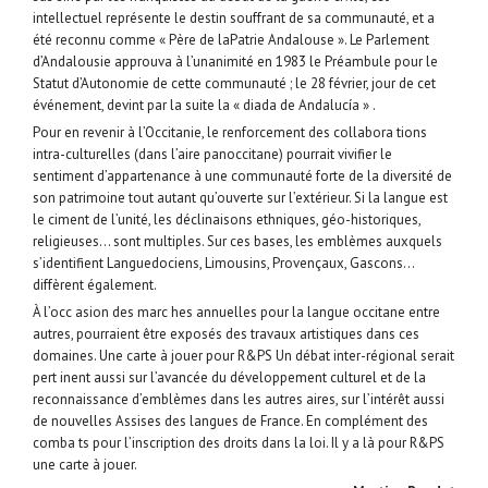
intellectuel représente le destin souffrant de sa communauté, et a
été reconnu comme « Père de laPatrie Andalouse ». Le Parlement
d’Andalousie approuva à l’unanimité en 1983 le Préambule pour le
Statut d’Autonomie de cette communauté ; le 28 février, jour de cet
événement, devint par la suite la « diada de Andalucía » .
Pour en revenir à l’Occitanie, le renforcement des collabora tions
intra-culturelles (dans l’aire panoccitane) pourrait vivifier le
sentiment d’appartenance à une communauté forte de la diversité de
son patrimoine tout autant qu’ouverte sur l’extérieur. Si la langue est
le ciment de l’unité, les déclinaisons ethniques, géo-historiques,
religieuses… sont multiples. Sur ces bases, les emblèmes auxquels
s’identifient Languedociens, Limousins, Provençaux, Gascons…
diffèrent également.
À l’occ asion des marc hes annuelles pour la langue occitane entre
autres, pourraient être exposés des travaux artistiques dans ces
domaines. Une carte à jouer pour R&PS Un débat inter-régional serait
pert inent aussi sur l’avancée du développement culturel et de la
reconnaissance d’emblèmes dans les autres aires, sur l’intérêt aussi
de nouvelles Assises des langues de France. En complément des
comba ts pour l’inscription des droits dans la loi. Il y a là pour R&PS
une carte à jouer.