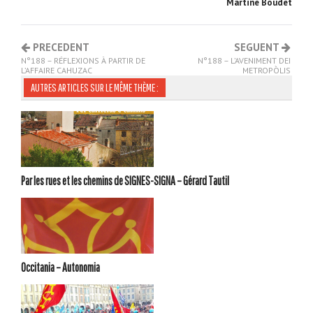
Martine Boudet
PRECEDENT
SEGUENT
N°188 – RÉFLEXIONS À PARTIR DE
N°188 – L’AVENIMENT DEI
L’AFFAIRE CAHUZAC
METROPÒLIS
AUTRES ARTICLES SUR LE MÊME THÈME :
Par les rues et les chemins de SIGNES-SIGNA – Gérard Tautil
Occitania – Autonomia