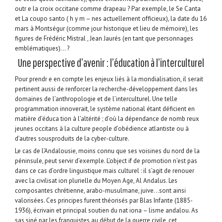
outr e la croix occitane comme drapeau ? Par exemple, le Se Canta
et La coupo santo ( h y m – nes actuellement officieux), la date du 16
mars à Montségur (comme jour historique et lieu de mémoire), les
figures de Frédéric Mistral , Jean Jaurés (en tant que personnages
emblématiques)… ?
Une perspective d’avenir : l’éducation à l’interculturel
Pour prendr e en compte les enjeux liés à la mondialisation, il serait
pertinent aussi de renforcer la recherche-développement dans les
domaines de l’anthropologie et de l’interculturel. Une telle
programmation innoverait, le système national étant déficient en
matière d’éduca tion à l’altérité ; d’où la dépendance de nomb reux
jeunes occitans à la culture people d’obédience atlantiste ou à
d’autres sousproduits de la cyber-culture.
Le cas de l’Andalousie, moins connu que ses voisines du nord de la
péninsule, peut servir d’exemple. L’object if de promotion n’est pas
dans ce cas d’ordre linguistique mais culturel : il s’agit de renouer
avec la civilisat ion plurielle du Moyen Age, Al Andalus. Les
composantes chrétienne, arabo-musulmane, juive…sont ainsi
valorisées. Ces principes furent théorisés par Blas Infante (1885-
1936), écrivain et principal soutien du nat iona – lisme andalou. As
sas siné par les franquistes au début de la guerre civile, cet