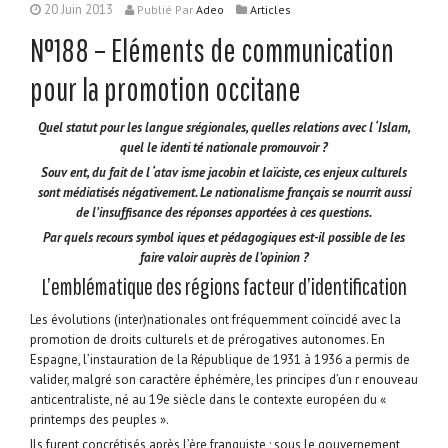
20 Juin 2013
Publié
Par
Adeo
Articles
N°188 – Eléments de communication
pour la promotion occitane
Quel statut pour les langue srégionales, quelles relations avec l ‘Islam,
quel le identi té nationale promouvoir ?
Souv ent, du fait de l ‘atav isme jacobin et laïciste, ces enjeux culturels
sont médiatisés négativement. Le nationalisme français se nourrit aussi
de l’insuffisance des réponses apportées à ces questions.
Par quels recours symbol iques et pédagogiques est-il possible de les
faire valoir auprès de l’opinion ?
L’emblématique des régions facteur d’identification
Les évolutions (inter)nationales ont fréquemment coïncidé avec la
promotion de droits culturels et de prérogatives autonomes. En
Espagne, l’instauration de la République de 1931 à 1936 a permis de
valider, malgré son caractère éphémère, les principes d’un r enouveau
anticentraliste, né au 19e siècle dans le contexte européen du «
printemps des peuples ».
Ils furent concrétisés après l’ère franquiste ; sous le gouvernement