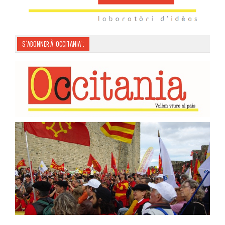
S’ABONNER À ‘OCCITANIA’ :