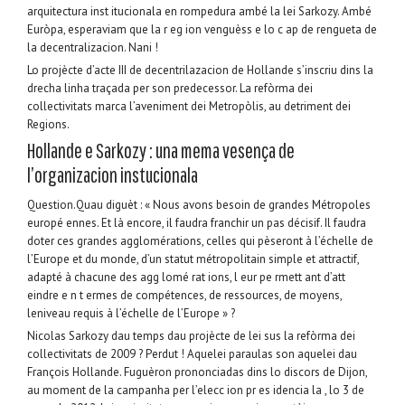
arquitectura inst itucionala en rompedura ambé la lei Sarkozy. Ambé
Euròpa, esperaviam que la r eg ion venguèss e lo c ap de rengueta de
la decentralizacion. Nani !
Lo projècte d’acte III de decentrilazacion de Hollande s’inscriu dins la
drecha linha traçada per son predecessor. La refòrma dei
collectivitats marca l’aveniment dei Metropòlis, au detriment dei
Regions.
Hollande e Sarkozy : una mema vesença de
l’organizacion instucionala
Question.Quau diguèt : « Nous avons besoin de grandes Métropoles
europé ennes. Et là encore, il faudra franchir un pas décisif. Il faudra
doter ces grandes agglomérations, celles qui pèseront à l’échelle de
l’Europe et du monde, d’un statut métropolitain simple et attractif,
adapté à chacune des agg lomé rat ions, l eur pe rmett ant d’att
eindre e n t ermes de compétences, de ressources, de moyens,
leniveau requis à l’échelle de l’Europe » ?
Nicolas Sarkozy dau temps dau projècte de lei sus la refòrma dei
collectivitats de 2009 ? Perdut ! Aquelei paraulas son aquelei dau
François Hollande. Fuguèron prononciadas dins lo discors de Dijon,
au moment de la campanha per l’elecc ion pr es idencia la , lo 3 de