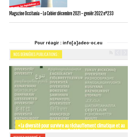
Magazine Occitania – Lo Cebier décembre 2021 – genièr 2022 n°233
Pour réagir : info[a]adeo-oc.eu
NOS DERNIÈRES PUBLICATIONS :
Navigation
« La diversité pour survivre au réchauffement climatique et au
refroidissement culturel » — David Grosclaude
Par les rues et les chemins de SIGNES-SIGNA – Gérard Tautil
Occitània Moments d’Histoire de Jordi LABOUYSSE