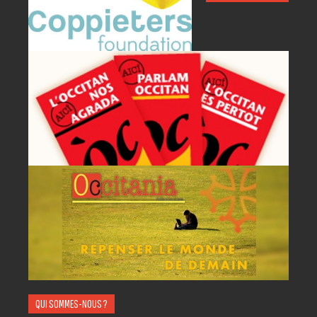
P
A
AC
QUI SOMMES-NOUS ?