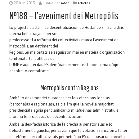
20 Juin 2013
Publié
Par
Adeo
Articles
N°188 – L’aveniment dei Metropòlis
Lo projècte d’acte III de decentralizacion de Hollande s’inscriu dins
drecha linha traçada per son
predecessor. La refòrma dei collectivitats marca l’aveniment dei
Metropòlis, au detriment dei
Regions. Lei majoritats se seguisson mai en matèira d’organizacion
territoriala, lei politicas de
l’UMP e aquelei dau PS demòran lei memas. Tenon coma dògma
absolut lo centralisme.
Metropòlis contra Regions
Ambé lo desamor dei ciutadans per leis eleccions localas
(cantonalas e regionalas), se disiám que la novèla majoritat
presidenciala agiriá per clarificar lo milafuèlhas administratiu e
afortiriá lo procèssus de decentralizacion.
Ambé la des-facha istorica de la drecha ai senatorialas e lo
trebastament a gaucha, pensaviam que la votacion sanccion a la lei
de refòrma dei collectivitats permetriá au PS de pausar una novèla