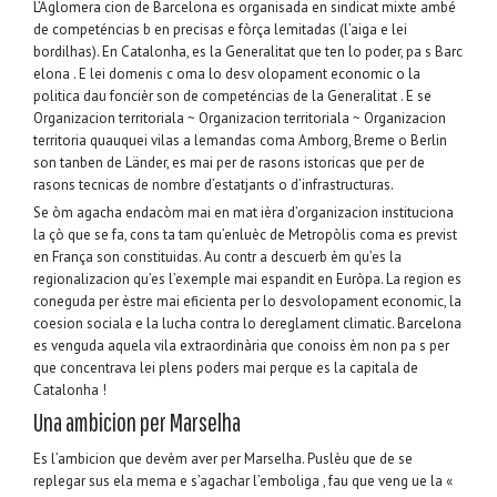
L’Aglomera cion de Barcelona es organisada en sindicat mixte ambé
de competéncias b en precisas e fòrça lemitadas (l’aiga e lei
bordilhas). En Catalonha, es la Generalitat que ten lo poder, pa s Barc
elona . E lei domenis c oma lo desv olopament economic o la
politica dau foncièr son de competéncias de la Generalitat . E se
Organizacion territoriala ~ Organizacion territoriala ~ Organizacion
territoria quauquei vilas a lemandas coma Amborg, Breme o Berlin
son tanben de Länder, es mai per de rasons istoricas que per de
rasons tecnicas de nombre d’estatjants o d’infrastructuras.
Se òm agacha endacòm mai en mat ièra d’organizacion instituciona
la çò que se fa, cons ta tam qu’enluèc de Metropòlis coma es previst
en França son constituidas. Au contr a descuerb èm qu’es la
regionalizacion qu’es l’exemple mai espandit en Euròpa. La region es
coneguda per èstre mai eficienta per lo desvolopament economic, la
coesion sociala e la lucha contra lo dereglament climatic. Barcelona
es venguda aquela vila extraordinària que conoiss èm non pa s per
que concentrava lei plens poders mai perque es la capitala de
Catalonha !
Una ambicion per Marselha
Es l’ambicion que devèm aver per Marselha. Puslèu que de se
replegar sus ela mema e s’agachar l’emboliga , fau que veng ue la «