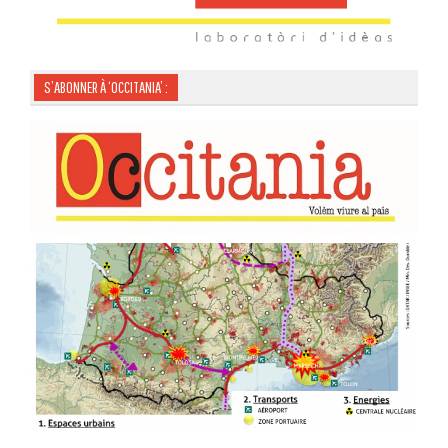
S’ABONNER À ‘OCCITANIA’ :