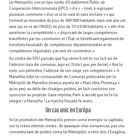
Lei Metropòlis son un tipe novèu d’Establiment Public de
Cooperacion Intercomunala (EPCI), « d e s – tinés à regrouper
plusieurs commune s d’un se ul te nant et sans enclave » « qui
forment un ensemble de plus de 400 000 habitants dans une aire urb
aine (au se ns de l’INSEE) de plus de 50 0 0 00 habitants », « afin d’en
améliorer la compétitivité », « disposant de larges compétences
transférées par les communes et l’État, et bénéficiant également de
transferts facultatifs de compétences départementales et de
compétences régionales, par voie de convention ».
Au contra dei EPCI passats que fug uèron b ast its sus la b asi de
l’adesion liura dei comunas, aquí es l’Esta t que, per decret, « fixe le
nom, son périmètre, l’adresse de son siège, ses compétences ». A
Marselha, totei lei comunautats de Comunas pertocadas per la
Metropòli de Marselha (manca aquela de « Mars elha-Provença »
qu’es per), au delài dei clivatges politics, an fach conóisser son
oposicion au projècte. Gaire impòrta, París a decidit que lei fa liá
integra r a Marselha ! La marcha forçada fa avans.
Un cas unic en Euròpa
Se lei promotors dei Metropòlis prenon coma exemple la capitada,
sus la scèna internac ionala , de quauquei vilas europencas, pas una
concentra tant de poders coma lei Metropòlis a venir dins l’Exagòna.