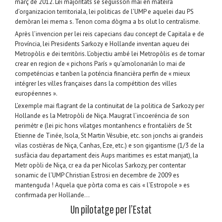
març de 2012. Lei majoritats se seguisson mai en matèira
d’organizacion territoriala, lei politicas de l’UMP e aquelei dau PS
demòran lei mema s. Tenon coma dògma a bs olut lo centralisme.
Après l’invencion per lei reis capecians dau concept de Capitala e de
Província, lei Presidents Sarkozy e Hollande inventan aqueu dei
Metropòlis e dei territòris. L’objectiu ambé lei Metropòlis es de tornar
crear en region de « pichons París » qu’amolonarián lo mai de
competéncias e tanben la poténcia financièra perfin de « mieux
intégrer les villes françaises dans la compétition des villes
européennes ».
L’exemple mai flagrant de la continuitat de la politica de Sarkozy per
Hollande es la Metropòli de Niça. Maugrat l’incoeréncia de son
perimètr e (lei pic hons vilatges montanhencs e frontalièrs de St
Etienne de Tinée, Isola, St Martin Vésubie, etc. son jonchs ai grandeis
vilas costièras de Niça, Canhas, Eze, etc.) e son gigantisme (1/3 de la
susfàcia dau departament deis Aups maritimes es estat manjat), la
Metr opòli de Niça, cr ea da per Nicolas Sarkozy, per contentar
sonamic de l’UMP Christian Estrosi en decembre de 2009 es
mantenguda ! Aquela que pòrta coma es cais « l’Estropole » es
confirmada per Hollande…
Un pilotatge per l’Estat