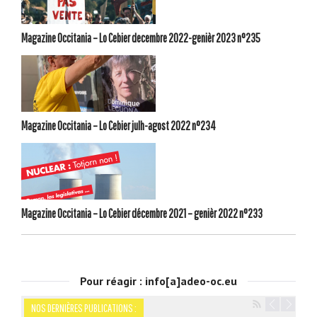
Magazine Occitania – Lo Cebier decembre 2022-genièr 2023 n°235
Magazine Occitania – Lo Cebier julh-agost 2022 n°234
Magazine Occitania – Lo Cebier décembre 2021 – genièr 2022 n°233
Pour réagir : info[a]adeo-oc.eu
NOS DERNIÈRES PUBLICATIONS :
Navigation