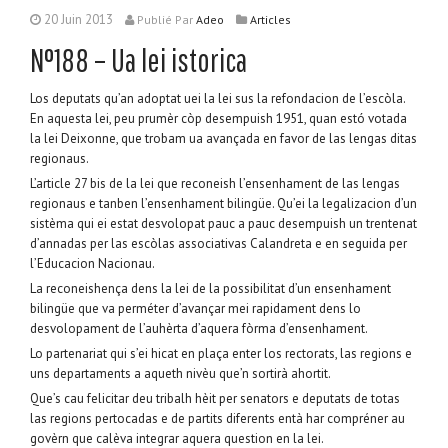
20 Juin 2013
Publié
Par
Adeo
Articles
N°188 – Ua lei istorica
Los deputats qu’an adoptat uei la lei sus la refondacion de l’escòla.
En aquesta lei, peu prumèr còp desempuish 1951, quan estó votada
la lei Deixonne, que trobam ua avançada en favor de las lengas ditas
regionaus.
L’article 27 bis de la lei que reconeish l’ensenhament de las lengas
regionaus e tanben l’ensenhament bilingüe. Qu’ei la legalizacion d’un
sistèma qui ei estat desvolopat pauc a pauc desempuish un trentenat
d’annadas per las escòlas associativas Calandreta e en seguida per
l’Educacion Nacionau.
La reconeishença dens la lei de la possibilitat d’un ensenhament
bilingüe que va perméter d’avançar mei rapidament dens lo
desvolopament de l’auhèrta d’aquera fòrma d’ensenhament.
Lo partenariat qui s’ei hicat en plaça enter los rectorats, las regions e
uns departaments a aqueth nivèu que’n sortirà ahortit.
Que’s cau felicitar deu tribalh hèit per senators e deputats de totas
las regions pertocadas e de partits diferents entà har compréner au
govèrn que calèva integrar aquera question en la lei.