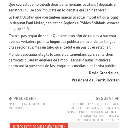
Que cau saludar lo tribalh deus parlamentaris occitans ( deputats e
senators) qui se son implicats en lo debat e qui l’an hèit víver.
Lo Partit Occitan que vòu tanben marcar lo ròtle important qu’a jogat
lo deputat Paul Molac, deputat de Regions e Pòbles Solidaris, estacat
au grop EELV.
Tot n’ei pas reglat de segur. Que demoran hòrt de causas a har entà
aver ua vertadèra politica lingüistica publica en favor de las lengas
ditas regionaus. Mes un tabó qu’ei cadut e un pas qu’ei estat hèit.
Monde associatiu, elegits locaus e parlamentaris qui’s senteishen
pertocats qu’auràn enqüèra de’s mobilizar per d’autas iniciativas
pertocant la preséncia de las lengas aus mèdias e en la vita publica.
David Grosclaude,
President del Partit Occitan
PRECEDENT
SEGUENT
N°188 – L’AVENIMENT DEI
LO CEBIER 133 – QUELLE PLACE
METROPÒLIS
POUR LES LANGUES RÉGIONALES
DANS LE PROJET D’ORIENTATION ET
PROGRAMMATION POUR LA
REFONDATION DE L’ECOLE ?
AUTRES ARTICLES SUR LE MÊME THÈME :