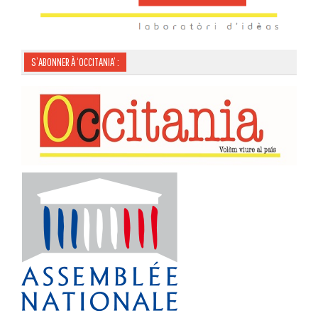
S’ABONNER À ‘OCCITANIA’ :