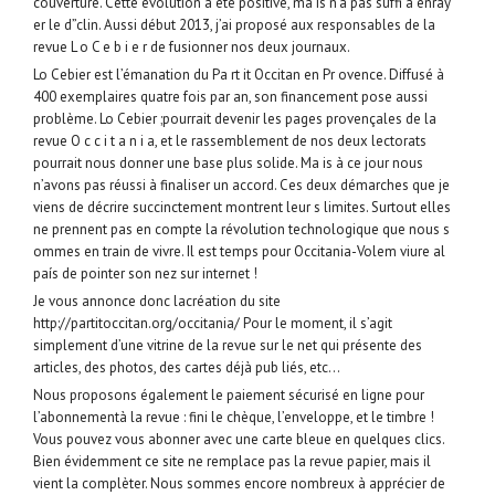
couverture. Cette évolution a été positive, ma is n’a pas suffi à enray
er le d”clin. Aussi début 2013, j’ai proposé aux responsables de la
revue L o C e b i e r de fusionner nos deux journaux.
Lo Cebier est l’émanation du Pa rt it Occitan en Pr ovence. Diffusé à
400 exemplaires quatre fois par an, son financement pose aussi
problème. Lo Cebier ;pourrait devenir les pages provençales de la
revue O c c i t a n i a, et le rassemblement de nos deux lectorats
pourrait nous donner une base plus solide. Ma is à ce jour nous
n’avons pas réussi à finaliser un accord. Ces deux démarches que je
viens de décrire succinctement montrent leur s limites. Surtout elles
ne prennent pas en compte la révolution technologique que nous s
ommes en train de vivre. Il est temps pour Occitania-Volem viure al
país de pointer son nez sur internet !
Je vous annonce donc lacréation du site
http://partitoccitan.org/occitania/ Pour le moment, il s’agit
simplement d’une vitrine de la revue sur le net qui présente des
articles, des photos, des cartes déjà pub liés, etc…
Nous proposons également le paiement sécurisé en ligne pour
l’abonnementà la revue : fini le chèque, l’enveloppe, et le timbre !
Vous pouvez vous abonner avec une carte bleue en quelques clics.
Bien évidemment ce site ne remplace pas la revue papier, mais il
vient la complèter. Nous sommes encore nombreux à apprécier de