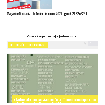
Magazine Occitania – Lo Cebier décembre 2021 – genièr 2022 n°233
Pour réagir : info[a]adeo-oc.eu
NOS DERNIÈRES PUBLICATIONS :
Navigation
« La diversité pour survivre au réchauffement climatique et au
refroidissement culturel » — David Grosclaude
Par les rues et les chemins de SIGNES-SIGNA – Gérard Tautil
Occitània Moments d’Histoire de Jordi LABOUYSSE