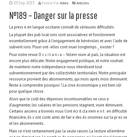
20 Sep 2013
Publié
Par
Adeo
Articles
N°189 – Danger sur la presse
La press e en langue occitane connaît de sérieuses difficultés.
La plupart des pub licat ions sont associatives et fonctionnent
essentiellement grâce à l’engagement de bénévoles et avec l’aide de
subvent ions. Pourr ont -elles cont inuer longtemps _ exister ?
Pour notre revue O c c i t a n i a – Volem viure al país, la situation est
encore plus délicate. Notre engagement politique, et notre souhait
de maintenir notre indépendance nous interdisent tout
subventionnement par des collectivités territoriales. Notre principale
ressource provient des abonnements, qui mois aprés mois diminuent.
Reste à comprendre pourquoi ! La crise économique y est bien sûr
pour quelque chose.
Alors que le coût des dépenses incontournables ne cess e
d’augmenter, les salaires et les pensions stagnent, voire diminuent.
Certains anciens a bonnés nous l’ont écr it cla irem e n t : en difficulté
financière, ils s ont contr aints de fair e des éc onomies sur la pr es se
et les abonnements.
Mais ce n’est certainement pas la seule raison. La lecture ellemême