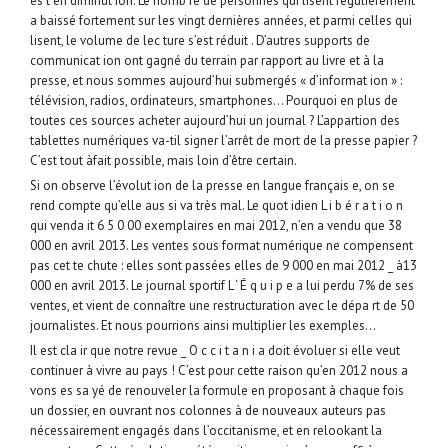
es t en diminut ion. Le nomb re de personnes qui lisent régulièrement
a baissé fortement sur les vingt dernières années, et parmi celles qui
lisent, le volume de lec ture s’est réduit . D’autres supports de
communicat ion ont gagné du terrain par rapport au livre et à la
presse, et nous sommes aujourd’hui submergés « d’informat ion » :
télévision, radios, ordinateurs, smartphones… Pourquoi en plus de
toutes ces sources acheter aujourd’hui un journal ? L’appartion des
tablettes numériques va-til signer l’arrêt de mort de la presse papier ?
C’est tout àfait possible, mais loin d’être certain.
Si on observe l’évolut ion de la presse en langue français e, on se
rend compte qu’elle aus si va très mal. Le quot idien L i b é r a t i o n
qui venda it 6 5 0 00 exemplaires en mai 2012, n’en a vendu que 38
000 en avril 2013. Les ventes sous format numérique ne compensent
pas cet te chute : elles sont passées elles de 9 000 en mai 2012 _ à13
000 en avril 2013. Le journal sportif L ‘ É q u i p e a lui perdu 7% de ses
ventes, et vient de connaître une restructuration avec le dépa rt de 50
journalistes. Et nous pourrions ainsi multiplier les exemples…
Il est cla ir que notre revue _ O c c i t a n i a doit évoluer si elle veut
continuer à vivre au pays ! C’est pour cette raison qu’en 2012 nous a
vons es sa yé de renouveler la formule en proposant à chaque fois
un dossier, en ouvrant nos colonnes à de nouveaux auteurs pas
nécessairement engagés dans l’occitanisme, et en relookant la