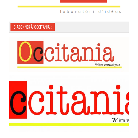
S’ABONNER À ‘OCCITANIA’ :